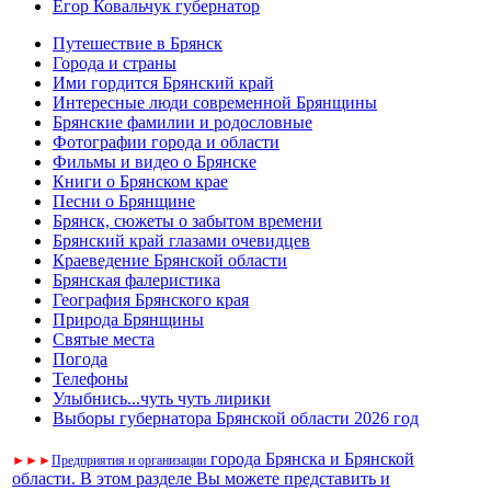
Егор Ковальчук губернатор
Путешествие в Брянск
Города и страны
Ими гордится Брянский край
Интересные люди современной Брянщины
Брянские фамилии и родословные
Фотографии города и области
Фильмы и видео о Брянске
Книги о Брянском крае
Песни о Брянщине
Брянск, сюжеты о забытом времени
Брянский край глазами очевидцев
Краеведение Брянской области
Брянская фалеристика
География Брянского края
Природа Брянщины
Святые места
Погода
Телефоны
Улыбнись...чуть чуть лирики
Выборы губернатора Брянской области 2026 год
города Брянска и Брянской
►
►
►
Предприятия и организации
области. В этом разделе Вы можете представить и