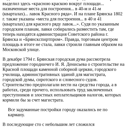
выделил здесь «красною краскою вокруг площади...
назначенные места для построения... в 40-м и 41-м
(кварталах)... лавок Красного ряда». И на плане Брянска 1802
г. так­же указаны «места для построения... в 40 и 41
(кварталах) для красного ряду лавок...». Судя по указанным
городским планам, лавки собирались разместить там, где
теперь находятся администрация Советского района г.
Брянска и «Брянскспиртпром». Правда, торговым центром
площадь в итоге не стала, лавки строили главным образом на
Московской улице.
В декабре 1794 г. Брянская городская дума рассмотрела
предложение городничего И. Я. Денисьева о строительстве на
Красной площади ка­менной соборной церкви, городского
училища, административных зда­ний для магистрата,
городской думы, сиротского и словесного судов.
Строительство предполагали вести на средства города, а в
работах, сре­ди прочего, использовать труд заключенных
преступников и злостных неплательщиков налогов, которых
кормили бы за счет магистрата.
Все задуманные постройки городу оказались не по
карману.
В последующие сто с небольшим лет сложился