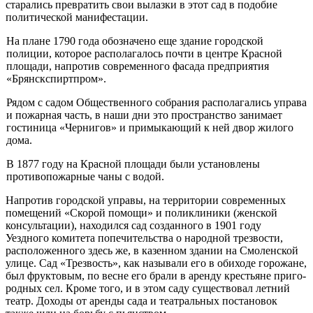
старались превратить свои вылазки в этот сад в подобие
политической манифестации.
На плане 1790 года обозначено еще здание городской
полиции, ко­торое располагалось почти в центре Красной
площади, напротив со­временного фасада предприятия
«Брянскспиртпром».
Рядом с садом Общественного собрания располагались управа
и по­жарная часть, в наши дни это пространство занимает
гостиница «Черни­гов» и примыкающий к ней двор жилого
дома.
В 1877 году на Красной площади были установлены
противопожар­ные чаны с водой.
Напротив городской управы, на территории современных
помеще­ний «Скорой помощи» и поликлиники (женской
консультации), нахо­дился сад созданного в 1901 году
Уездного комитета попечительства о народной трезвости,
расположенного здесь же, в казенном здании на Смоленской
улице. Сад «Трезвость», как называли его в обиходе го­рожане,
был фруктовым, по весне его брали в аренду крестьяне приго­
родных сел. Кроме того, и в этом саду существовал летний
театр. До­ходы от аренды сада и театральных постановок