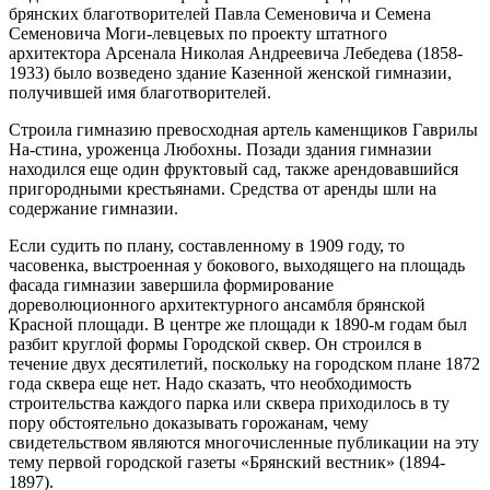
брян­ских благотворителей Павла Семеновича и Семена
Семеновича Моги-левцевых по проекту штатного
архитектора Арсенала Николая Андре­евича Лебедева (1858-
1933) было возведено здание Казенной женской гимназии,
получившей имя благотворителей.
Строила гимназию превосходная артель каменщиков Гаврилы
На-стина, уроженца Любохны. Позади здания гимназии
находился еще один фруктовый сад, также арендовавшийся
пригородными крестья­нами. Средства от аренды шли на
содержание гимназии.
Если судить по плану, составленному в 1909 году, то
часовенка, вы­строенная у бокового, выходящего на площадь
фасада гимназии завер­шила формирование
дореволюционного архитектурного ансамбля брянской
Красной площади. В центре же площади к 1890-м годам был
разбит круглой формы Городской сквер. Он строился в
течение двух десятилетий, поскольку на городском плане 1872
года сквера еще нет. Надо сказать, что необходимость
строительства каждого парка или сквера приходилось в ту
пору обстоятельно доказывать горожанам, чему
свидетельством являются многочисленные публикации на эту
тему первой городской газеты «Брянский вестник» (1894-
1897).