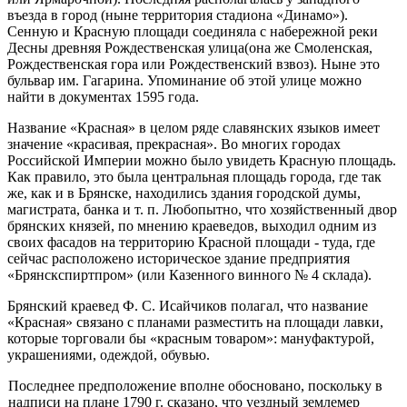
въезда в го­род (ныне территория стадиона «Динамо»).
Сенную и Красную площади соединяла с набережной реки
Десны древняя Рождественская улица(она же Смоленская,
Рождественская гора или Рождественский взвоз). Ныне это
бульвар им. Гагарина. Упоминание об этой улице можно
найти в докумен­тах 1595 года.
Название «Красная» в целом ряде славянских языков имеет
значение «красивая, прекрасная». Во многих городах
Российской Империи можно было увидеть Красную площадь.
Как правило, это была центральная пло­щадь города, где так
же, как и в Брянске, находились здания городской думы,
магистрата, банка и т. п. Любопытно, что хозяйственный двор
брянских князей, по мнению краеведов, выходил одним из
своих фаса­дов на территорию Красной площади - туда, где
сейчас расположено историческое здание предприятия
«Брянскспиртпром» (или Казенного винного № 4 склада).
Брянский краевед Ф. С. Исайчиков полагал, что название
«Красная» свя­зано с планами разместить на площади лавки,
которые торговали бы «крас­ным товаром»: мануфактурой,
украшениями, одеждой, обувью.
Последнее предположение вполне обосновано, поскольку в
надписи на плане 1790 г. сказано, что уездный землемер