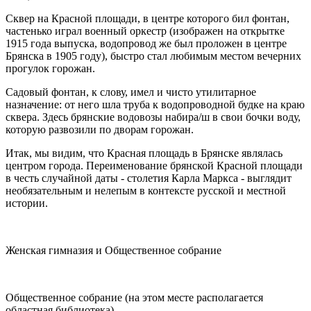
Сквер на Красной площади, в центре которого бил фонтан,
частень­ко играл военный оркестр (изображен на открытке
1915 года выпуска, водопровод же был проложен в центре
Брянска в 1905 году), быстро стал любимым местом вечерних
прогулок горожан.
Садовый фонтан, к слову, имел и чисто утилитарное
назначение: от него шла труба к водопроводной будке на краю
сквера. Здесь брян­ские водовозы набира/ш в свои бочки воду,
которую развозили по дво­рам горожан.
Итак, мы видим, что Красная площадь в Брянске являлась
центром города. Переименование брянской Красной площади
в честь случайной даты - столетия Карла Маркса - выглядит
необязательным и нелепым в контексте русской и местной
истории.
Женская гимназия и Общественное собрание
Общественное собрание (на этом месте располагается
областная библиотека)