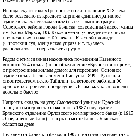
также шли на борьбу с пьянством.
Неподалеку от сада «Трезвость» во 2-й половине XIX века
было воз­ведено из красного кирпича административное
здание в эклектическом стиле (ныне - администрация
Советского района города Брянска, со­временный адрес: улица
им. Карла Маркса, 10). Какое именно учреж­дение из числа
прописанных в начале XX века на Красной площади
(Сиротский суд, Мещанская управа и т. п.) здесь
располагалось, теперь сказать трудно.
Рядом с этим зданием находились помещения Казенного
винного № 4 склада (ныне объединение «Брянскспиртпром»)
с пристроенным жилым домом для персонала. Основное
здание склада было заложено 1 августа 1899 г. Руководил
строительством некто Тайцлин, на которо­го работали 90
орловских строителей подрядчика Левакова. Склад воз­вели
довольно быстро.
Напротив склада, на углу Смоленской улицы и Красной
площади на­ходилось заложенное в 1887 году здание
Брянского отделения Орлов­ского коммерческого банка (к 1915
- Соединенный банк). Теперь на ме­сте банка - Брянская
областная дума.
Недалеко от банка к б февраля 1907 г. на средства известных