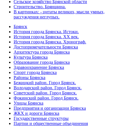
Сельское хозяйство Брянской области
Строительство. Брянщина.
В картинках: - цитаты великих, мысли умных,
рассуждения неглупых.
Брянск
История города Брянска. Истоки.
История города Брянска. XX век.
История города Брянска. Хронограф.
Достопримечательности Брянска
Архитектура города Брянска
Культура Брянска
Образование города Брянска
Здравоохранение Брянска
Спорт города Брянска
Районы Брянска
Бежицкий район. Город Брянск.
Володарский район. Город Брянск.
Советский район. Город Брянск.
Фокинский район. Город Брянск.
Улицы Брянска
Предприятия и организации Брянска
ЖКХ и дороги Брянска
Государственные структуры
Партии и общественные объединения