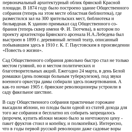
первоначальный ар­хитектурный облик брянской Красной
площади. В 1874 году было по­строено здание Общественного
собрания (теперь на этом месте област­ная библиотека), где
разместился зал на 300 зрительских мест, библиотека и
бильярдная. К зданию примыкал сад Общественного со­
брания (теперь сквер имени Ф. И. Тютчева), в котором по
проекту ар­хитектора Брянского арсенала Н.А.Лебедева был
выстроен в 1899 г. деревянный летний театр, описанный
побывавшим здесь в 1910 г. К. Г. Паустовским в произведении
«Повесть о жизни».
Сад Общественного собрания довольно быстро стал не только
ме­стом гуляний, но и местом политических и
благотворительных акций. Ежегодно 24 марта, в день Белой
ромашки (день помощи больным ту­беркулезом), под звуки
военного оркестра дамы собирали здесь по­жертвования. А
как-то ночью 1905 г. брянские революционеры устро­или в
саду факельное шествие.
В саду Общественного собрания практичные горожане
высадили яблони, но плоды были одной из статей дохода для
того же собрания и бесплатно их собирать запрещалось
(впрочем, купить яблоки можно было за ничтожную цену -
пакет фруктов стоил и копейку, и полкопейки). Интересно,
что в годы первой русской революции даже садовые воры