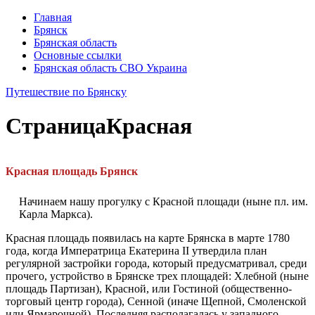
Главная
Брянск
Брянская область
Основные ссылки
Брянская область СВО Украина
Путешествие по Брянску
Страница
Красная
Красная площадь Брянск
Начинаем нашу прогулку с Красной площади (ныне пл. им.
Карла Маркса).
Красная площадь появилась на карте Брянска в марте 1780
года, когда Императрица Екатерина II утвердила план
регулярной застройки горо­да, который предусматривал, среди
прочего, устройство в Брянске трех площадей: Хлебной (ныне
площадь Партизан), Красной, или Гостиной (общественно-
торговый центр города), Сенной (иначе Щепной, Смолен­ской
или Ярмарочной). Последняя располагалась у западного