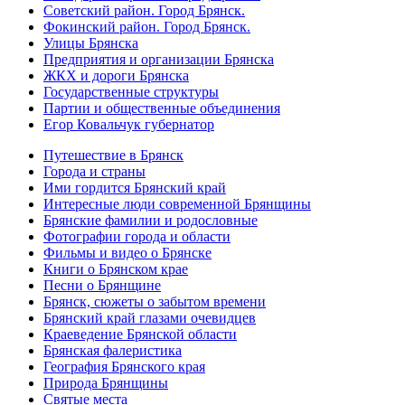
Советский район. Город Брянск.
Фокинский район. Город Брянск.
Улицы Брянска
Предприятия и организации Брянска
ЖКХ и дороги Брянска
Государственные структуры
Партии и общественные объединения
Егор Ковальчук губернатор
Путешествие в Брянск
Города и страны
Ими гордится Брянский край
Интересные люди современной Брянщины
Брянские фамилии и родословные
Фотографии города и области
Фильмы и видео о Брянске
Книги о Брянском крае
Песни о Брянщине
Брянск, сюжеты о забытом времени
Брянский край глазами очевидцев
Краеведение Брянской области
Брянская фалеристика
География Брянского края
Природа Брянщины
Святые места