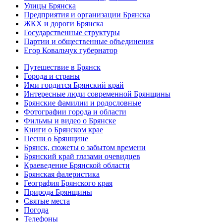
Улицы Брянска
Предприятия и организации Брянска
ЖКХ и дороги Брянска
Государственные структуры
Партии и общественные объединения
Егор Ковальчук губернатор
Путешествие в Брянск
Города и страны
Ими гордится Брянский край
Интересные люди современной Брянщины
Брянские фамилии и родословные
Фотографии города и области
Фильмы и видео о Брянске
Книги о Брянском крае
Песни о Брянщине
Брянск, сюжеты о забытом времени
Брянский край глазами очевидцев
Краеведение Брянской области
Брянская фалеристика
География Брянского края
Природа Брянщины
Святые места
Погода
Телефоны