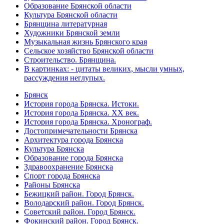
Образование Брянской области
Культура Брянской области
Брянщина литературная
Художники Брянской земли
Музыкальная жизнь Брянского края
Сельское хозяйство Брянской области
Строительство. Брянщина.
В картинках: - цитаты великих, мысли умных,
рассуждения неглупых.
Брянск
История города Брянска. Истоки.
История города Брянска. XX век.
История города Брянска. Хронограф.
Достопримечательности Брянска
Архитектура города Брянска
Культура Брянска
Образование города Брянска
Здравоохранение Брянска
Спорт города Брянска
Районы Брянска
Бежицкий район. Город Брянск.
Володарский район. Город Брянск.
Советский район. Город Брянск.
Фокинский район. Город Брянск.