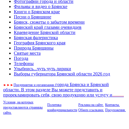
Фотографии города и области
Фильмы и видео о Брянске
Книги о Брянском крае
Песни о Брянщине
Брянск, сюжеты о забытом времени
Брянский край глазами очевидцев
Краеведение Брянской области
Брянская фалеристика
География Брянского края
Природа Брянщины
Святые места
Погода
Телефоны
Улыбнись...чуть чуть лирики
Выборы губернатора Брянской области 2026 год
города Брянска и Брянской
►
►
►
Предприятия и организации
области. В этом разделе Вы можете представить и
прорекламировать себя, свою продукцию или услугу и
..
........
Условия, на которых
Политика
Реклама на сайте.
Контакты.
предоставляются страницы
конфиденциальности
Обмен ссылками.
Предложения.
сайта.