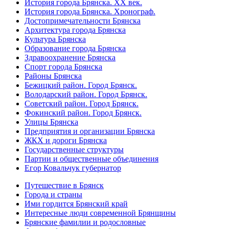
История города Брянска. XX век.
История города Брянска. Хронограф.
Достопримечательности Брянска
Архитектура города Брянска
Культура Брянска
Образование города Брянска
Здравоохранение Брянска
Спорт города Брянска
Районы Брянска
Бежицкий район. Город Брянск.
Володарский район. Город Брянск.
Советский район. Город Брянск.
Фокинский район. Город Брянск.
Улицы Брянска
Предприятия и организации Брянска
ЖКХ и дороги Брянска
Государственные структуры
Партии и общественные объединения
Егор Ковальчук губернатор
Путешествие в Брянск
Города и страны
Ими гордится Брянский край
Интересные люди современной Брянщины
Брянские фамилии и родословные