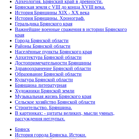
Археология. Брянский край в древности.
Брянская земля с VIII до конца XVIII века.
История Брянщины XIX - XX века
История Брянщины. Хронограф.
Геральдика Брянского края
Важнейшие военные сражения в истории Брянского
края
Города Брянской области
Районы Брянской области
Населённые пункты Брянского края
Архитектура Брянской области
Достопримечательности Брянщины
Здравоохранение Брянской области
Образование Брянской области
Культура Брянской области
Брянщина литературная
Художники Брянской земли
Музыкальная жизнь Брянского края
Сельское хозяйство Брянской области
Строительство. Брянщина.
В картинках: - цитаты великих, мысли умных,
рассуждения неглупых.
Брянск
История города Брянска. Истоки.