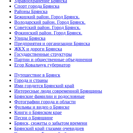
Здравоохранение Брянска
Спорт города Брянска
Районы Брянска
Бежицкий район. Город Брянск.
Володарский район. Город Брянск.
Советский район. Город Брянск.
Фокинский район. Город Брянск.
Улицы Брянска
Предприятия и организации Брянска
ЖКХ и дороги Брянска
Государственные структуры
Партии и общественные объединения
Егор Ковальчук губернатор
Путешествие в Брянск
Города и страны
Ими гордится Брянский край
Интересные люди современной Брянщины
Брянские фамилии и родословные
Фотографии города и области
Фильмы и видео о Брянске
Книги о Брянском крае
Песни о Брянщине
Брянск, сюжеты о забытом времени
Брянский край глазами очевидцев