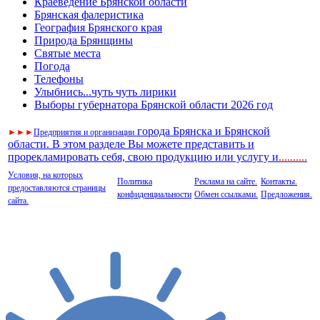
Краеведение Брянской области
Брянская фалеристика
География Брянского края
Природа Брянщины
Святые места
Погода
Телефоны
Улыбнись...чуть чуть лирики
Выборы губернатора Брянской области 2026 год
города Брянска и Брянской
►
►
►
Предприятия и организации
области. В этом разделе Вы можете представить и
прорекламировать себя, свою продукцию или услугу и
..
........
Условия, на которых
Политика
Реклама на сайте.
Контакты.
предоставляются страницы
конфиденциальности
Обмен ссылками.
Предложения.
сайта.