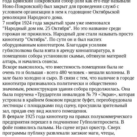
года Брянский Покровский собор (или как его еще называли
Ново-Покровский) был закрыт для проведения служб с
условием организации в нем к годовщине Октябрьской
революции Народного дома.
7 ноября 1924 года закрытый храм уже именовался
"Народный дом им. 25 Октября". Но это название среди
горожан не прижилось. Народный дом стали называть просто
кинотеатр "Октябрь". По сути он и был наспех
оборудованным кинотеатром. Благодаря усилиям
губисполкома была взята в аренду киноаппаратура, в
помещении собора установили скамьи, обтянули материей
алтарь, и начались сеансы.
Вскоре выяснилось, что вместимость помещения была не
очень то и большая - всего 480 человек - мешали колонны. В
зале было холодно и сыро. В связи с тем, что наличие в городе
кинотеатра признавалось политически и общественно
значимым, реконструкция здания собора продолжилась. Она
была поручена «Трудартели инвалидов № 79 «Экран», которая
устроила в крайнем боковом приделе буфет, переоборудовала
лестницы с площадками под сцену, просушила зрительный
зал, придав ему вид жилого помещения.
В феврале 1925 года кинотеатр на правах полукоммерческого
предприятия перешел в подчинение Губполитпросвета. В
фойе появились пальмы. На сцене играл оркестр. Сверх
программы публику развлекали заезжие маги, чтецы,