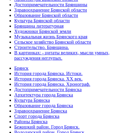
Достопримечательности Брянщины
Здравоохранение Брянской области
Образование Брянской области
Культура Брянской области
Брянщина литературная
Художники Брянской земли
Музыкальная жизнь Брянского края
Сельское хозяйство Брянской области
Строительство. Брянщина.
В картинках: - цитаты великих, мысли умных,
рассуждения неглупых.
Брянск
История города Брянска. Истоки.
История города Брянска. XX век.
История города Брянска. Хронограф.
Достопримечательности Брянска
Архитектура города Брянска
Культура Брянска
Образование города Брянска
Здравоохранение Брянска
Спорт города Брянска
Районы Брянска
Бежицкий район. Город Брянск.
Володарский район. Город Брянск.