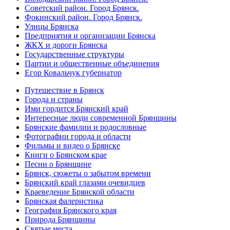
Советский район. Город Брянск.
Фокинский район. Город Брянск.
Улицы Брянска
Предприятия и организации Брянска
ЖКХ и дороги Брянска
Государственные структуры
Партии и общественные объединения
Егор Ковальчук губернатор
Путешествие в Брянск
Города и страны
Ими гордится Брянский край
Интересные люди современной Брянщины
Брянские фамилии и родословные
Фотографии города и области
Фильмы и видео о Брянске
Книги о Брянском крае
Песни о Брянщине
Брянск, сюжеты о забытом времени
Брянский край глазами очевидцев
Краеведение Брянской области
Брянская фалеристика
География Брянского края
Природа Брянщины
Святые места