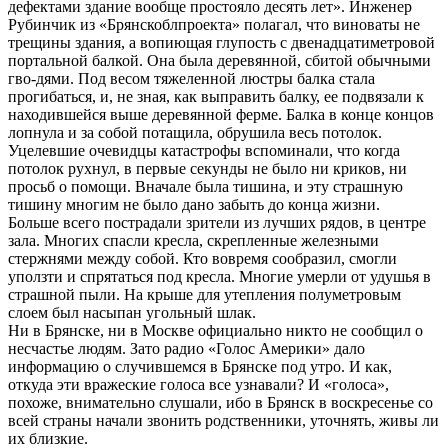
дефектами здание вообще простояло десять лет». Инженер
Рубинчик из «Брянскоблпроекта» полагал, что виноваты не
трещины здания, а вопиющая глупость с двенадцатиметровой
портальной балкой. Она была деревянной, сбитой обычными
гво-дями. Под весом тяжеленной люстры балка стала
прогибаться, и, не зная, как выправить балку, ее подвязали к
находившейся выше деревянной ферме. Балка в конце концов
лопнула и за собой потащила, обрушила весь потолок.
Уцелевшие очевидцы катастрофы вспоминали, что когда
потолок рухнул, в первые секунды не было ни криков, ни
просьб о помощи. Вначале была тишина, и эту страшную
тишину многим не было дано забыть до конца жизни.
Больше всего пострадали зрители из лучших рядов, в центре
зала. Многих спасли кресла, скрепленные железными
стержнями между собой. Кто вовремя сообразил, смогли
уползти и спрятаться под кресла. Многие умерли от удушья в
страшной пыли. На крыше для утепления полуметровым
слоем был насыпан угольный шлак.
Ни в Брянске, ни в Москве официально никто не сообщил о
несчастье людям. Зато радио «Голос Америки» дало
информацию о случившемся в Брянске под утро. И как,
откуда эти вражеские голоса все узнавали? И «голоса»,
похоже, внимательно слушали, ибо в Брянск в воскресенье со
всей страны начали звонить родственники, уточнять, живы ли
их близкие.