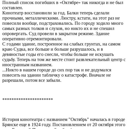
Полный список погибших в «Октябре» так никогда и не был
составлен.
Кинотеатр восстановили за год. Балки теперь сделали
прочными, металлическими. Люстру, кстати, на этот раз не
повесили вообще, подстраховались. По городу ходило много
самых разных толков и слухов, но никто их и не спешил
опровергать. Суд провели в закрытом режиме. Здание
оперативно отремонтировали.
С годами здание, построенное на слабых грунтах, на самом
краю Судка, все больше и больше разрушалось, и в
девяностые годы его снесли, чтобы больше не искушать
судьбу. Теперь на том же месте стоит развлекательный центр с
иностранным названием.
...Никто в нашем городе до сих пор так и не додумался
повесить на здании табличку о катастрофе. Вначале не
разрешали, потом все забыли.
**********************
История кинотеатра с названием "Октябрь" началась в городе
Брянске еще в 1924 году. Постановлением от 20 октября этого