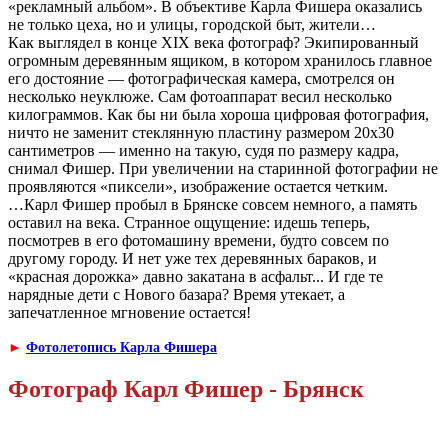
«рекламный альбом». В объективе Карла Фишера оказались
не только цеха, но и улицы, городской быт, жители…
Как выглядел в конце XIX века фотограф? Экипированный
огромным деревянным ящиком, в котором хранилось главное
его достояние — фотографическая камера, смотрелся он
несколько неуклюже. Сам фотоаппарат весил несколько
килограммов. Как бы ни была хороша цифровая фотография,
ничто не заменит стеклянную пластину размером 20х30
сантиметров — именно на такую, судя по размеру кадра,
снимал Фишер. При увеличении на старинной фотографии не
проявляются «пиксели», изображение остается четким.
…Карл Фишер пробыл в Брянске совсем немного, а память
оставил на века. Странное ощущение: идешь теперь,
посмотрев в его фотомашину времени, будто совсем по
другому городу. И нет уже тех деревянных бараков, и
«красная дорожка» давно закатана в асфальт... И где те
нарядные дети с Нового базара? Время утекает, а
запечатленное мгновение остается!
►
Фотолетопись Карла Фишера
Фотограф Карл Фишер - Брянск