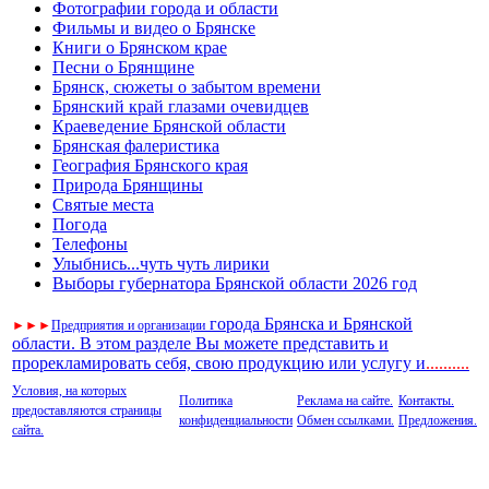
Фотографии города и области
Фильмы и видео о Брянске
Книги о Брянском крае
Песни о Брянщине
Брянск, сюжеты о забытом времени
Брянский край глазами очевидцев
Краеведение Брянской области
Брянская фалеристика
География Брянского края
Природа Брянщины
Святые места
Погода
Телефоны
Улыбнись...чуть чуть лирики
Выборы губернатора Брянской области 2026 год
города Брянска и Брянской
►
►
►
Предприятия и организации
области. В этом разделе Вы можете представить и
прорекламировать себя, свою продукцию или услугу и
..
........
Условия, на которых
Политика
Реклама на сайте.
Контакты.
предоставляются страницы
конфиденциальности
Обмен ссылками.
Предложения.
сайта.