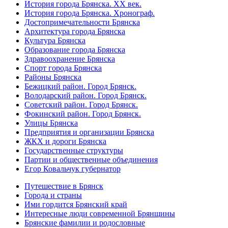
История города Брянска. XX век.
История города Брянска. Хронограф.
Достопримечательности Брянска
Архитектура города Брянска
Культура Брянска
Образование города Брянска
Здравоохранение Брянска
Спорт города Брянска
Районы Брянска
Бежицкий район. Город Брянск.
Володарский район. Город Брянск.
Советский район. Город Брянск.
Фокинский район. Город Брянск.
Улицы Брянска
Предприятия и организации Брянска
ЖКХ и дороги Брянска
Государственные структуры
Партии и общественные объединения
Егор Ковальчук губернатор
Путешествие в Брянск
Города и страны
Ими гордится Брянский край
Интересные люди современной Брянщины
Брянские фамилии и родословные