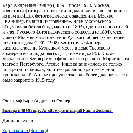
Карл Андреевич Фишер (1859 – после 1923, Москва) –
известный фотограф, прусский подданный; владелец одного
из крупнейших фотографических заведений в Москве
«К.Фишер, бывшая Дьяговченко». Член Московского
общества любителей художеств (с 1893), один из основателей
и член Русского фотографического общества (с 1894), член
Совета Московского отделения Русского общества деятелей
печатного дела (1905–1908). Фотоателье Фишера
располагалось на Кузнецком мосту в доме Тверского
архиерейского подворья (в д.11, позже в д.21/5). Кроме
московского, Фишер имел филиал фотографии в Мариинском
театре в Петербурге. Ателье Фишера занималось не только
портретной съемкой, но и театральной, архитектурной,
хроникальной. Ателье просуществовало более двадцати лет и
было закрыто в 1915 году.
Фотограф Карл Андреевич Фишер
Бежица в 1895 году. Альбом фотографий Карла Фишера.
Дополнительно
Карта сайта (Sitemap)