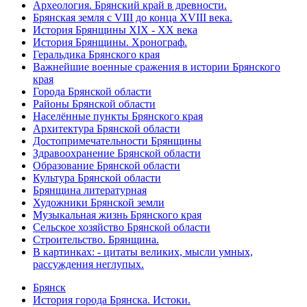
Археология. Брянский край в древности.
Брянская земля с VIII до конца XVIII века.
История Брянщины XIX - XX века
История Брянщины. Хронограф.
Геральдика Брянского края
Важнейшие военные сражения в истории Брянского
края
Города Брянской области
Районы Брянской области
Населённые пункты Брянского края
Архитектура Брянской области
Достопримечательности Брянщины
Здравоохранение Брянской области
Образование Брянской области
Культура Брянской области
Брянщина литературная
Художники Брянской земли
Музыкальная жизнь Брянского края
Сельское хозяйство Брянской области
Строительство. Брянщина.
В картинках: - цитаты великих, мысли умных,
рассуждения неглупых.
Брянск
История города Брянска. Истоки.