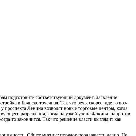
жбам подготовить соответствующий документ. Заявление
стройка в Брянске точечная. Так что речь, скорее, идет о воз­
у проспекта Ленина возводят но­вые торговые центры, когда
твующего разрешения, когда на узкой улице Фокина, напро­тив
огда-то закончится. Так что решение власти выглядит как
анонимности. Общее мнение: порядок пора навести давно. Не