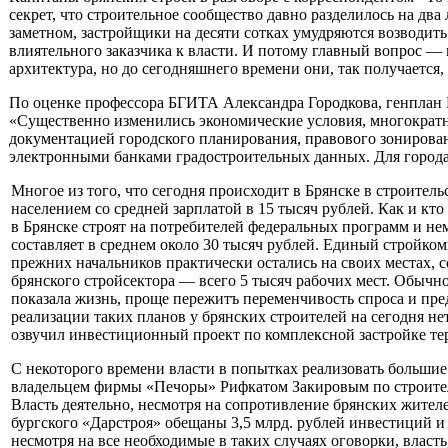
секрет, что строитель­ное сообщество давно разде­лилось на дв
заметном, застройщики на десяти сотках умудряются возводить 
влиятельно­го заказчика к власти. И потому главный вопрос — к
архитекту­ра, но до сегодняшнего времени они, так получается,
По оценке профессора БГИТА Александра Городкова, генплан Бр
«Существенно изме­нились экономические условия, многократ
документацией городского планирования, пра­вового зонирова
электронными банками градостроительных данных. Для города,
Многое из того, что сегодня происходит в Брянске в строи­те
населением со средней зарплатой в 15 тысяч рублей. Как и кто 
в Брянске строят на потре­бителей федеральных программ и не
составляет в среднем около 30 тысяч рублей. Единый стройком
прежних начальников практи­чески остались на своих местах, 
брянского стройсектора — всего 5 тысяч рабочих мест. Обычно
показала жизнь, проще пережитъ переменчивость спроса и пред
реализации таких планов у брянских строителей на сегодня н
озвучил инвестиционный проект по комплексной застрой­ке те
С некоторого времени власти в попытках реализовать боль­шие
владельцем фирмы «Печоры» Рифкатом Закировым по строи­тел
Власть деятельно, несмотря на сопро­тивление брянских жител
бургского «Дарстроя» обещаны 3,5 млрд. рублей инвестиций и 
несмотря на все необходимые в таких случаях оговорки, власть