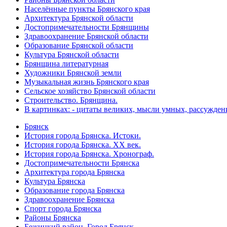
Населённые пункты Брянского края
Архитектура Брянской области
Достопримечательности Брянщины
Здравоохранение Брянской области
Образование Брянской области
Культура Брянской области
Брянщина литературная
Художники Брянской земли
Музыкальная жизнь Брянского края
Сельское хозяйство Брянской области
Строительство. Брянщина.
В картинках: - цитаты великих, мысли умных, рассужден
Брянск
История города Брянска. Истоки.
История города Брянска. XX век.
История города Брянска. Хронограф.
Достопримечательности Брянска
Архитектура города Брянска
Культура Брянска
Образование города Брянска
Здравоохранение Брянска
Спорт города Брянска
Районы Брянска
Бежицкий район. Город Брянск.