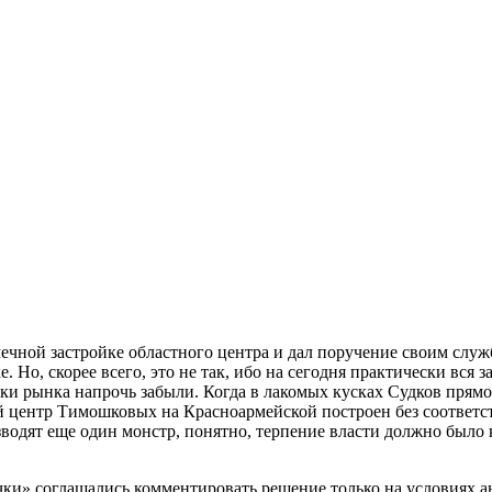
чечной застройке областного центра и дал поручение своим слу
Но, скорее всего, это не так, ибо на сегодня практически вся за­
и рынка напрочь забыли. Когда в лакомых кусках Судков прямо 
й центр Тимошковых на Красноар­мейской построен без соответ­с
водят еще один монстр, по­нятно, терпение власти должно было к
чки» соглашались коммен­тировать решение только на условиях 