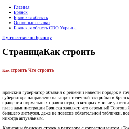
Главная
Брянск
Брянская область
Основные ссылки
Брянская область СВО Украина
Путешествие по Брянску
Страница
Как строить
строить
Что
строить
Как
Брянский губернатор объявил о решении навести порядок в то
губернатора направлено на запрет точечной застройки в Брянске. 
вращении нормальных правил игры, о которых многие участни­к
гла­ва администрации Брянска за­являет, что огромный Торговы
бывшего литмузея, даже не повесив обязательной таблички, воз
никогда актуальным.
Капитаны брянских строек в разговоре с корреспондентом «То