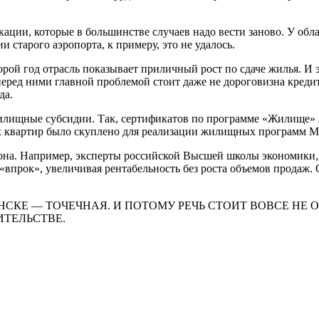
ии, которые в большинстве случаев надо вести заново. У об­ласт
 старого аэропорта, к примеру, это не удалось.
торой год отрасль показывает приличный рост по сдаче жилья. И 
еред ними главной проблемой стоит даже не до­роговизна креди
да.
щные субсидии. Так, сер­тификатов по программе «Жи­лище» ло
х квартир было скуплено для реализации жилищных про­грамм М
езона. Например, эксперты российской Высшей школы экономики,
«впрок», увеличивая рентабель­ность без роста объемов продаж. 
НСКЕ — ТОЧЕЧНАЯ. И ПОТОМУ РЕЧЬ СТОИТ ВОВСЕ НЕ О
ТЕЛЬСТВЕ.