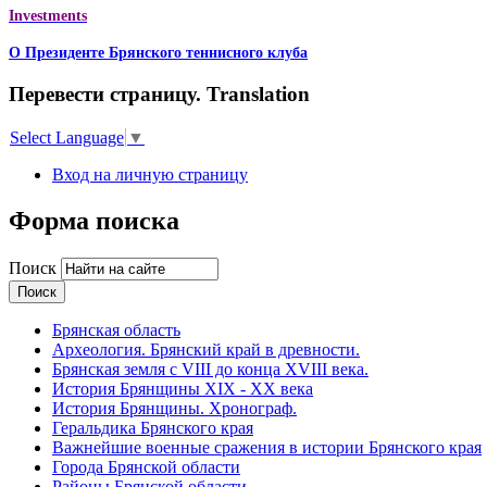
Investments
О Президенте Брянского теннисного клуба
Перевести страницу. Translation
Select Language
▼
Вход на личную страницу
Форма поиска
Поиск
Брянская область
Археология. Брянский край в древности.
Брянская земля с VIII до конца XVIII века.
История Брянщины XIX - XX века
История Брянщины. Хронограф.
Геральдика Брянского края
Важнейшие военные сражения в истории Брянского края
Города Брянской области
Районы Брянской области