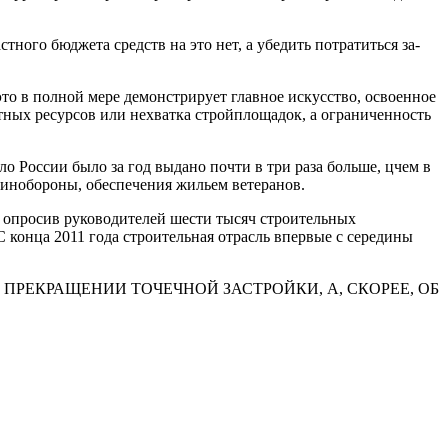
ного бюджета средств на это нет, а убедить потратиться за­
это в полной мере де­монстрирует главное искусство, освоенное
тных ресурсов или нехватка стройплощадок, а ограниченность
 России было за год выдано почти в три раза больше, цчем в
инобороны, обеспече­ния жильем ветеранов.
 опросив руководи­телей шести тысяч строительных
С конца 2011 года строительная отрасль впервые с середины
 ПРЕКРАЩЕНИИ ТОЧЕЧНОЙ ЗАСТРОЙКИ, А, СКОРЕЕ, ОБ