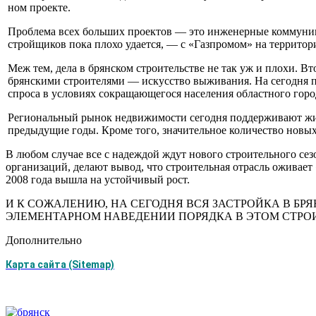
ном проекте.
Проблема всех больших про­ектов — это инженерные комму­никац
стройщиков пока плохо удается, — с «Газпромом» на территории
Меж тем, дела в брянском строительстве не так уж и пло­хи. В
брянскими строите­лями — искусство выживания. На сегодня п
спроса в услови­ях сокращающегося населения областного горо
Региональный рынок недви­жимости сегодня поддерживают жили
предыдущие годы. Кроме того, значительное количество новы
В любом случае все с надеж­дой ждут нового строительно­го с
организаций, делают вывод, что строительная отрасль оживает 
2008 года вышла на устойчивый рост.
И К СОЖАЛЕНИЮ, НА СЕГОДНЯ ВСЯ ЗАСТРОЙКА В БРЯ
ЭЛЕМЕНТАРНОМ НАВЕДЕНИИ ПОРЯДКА В ЭТОМ СТРОИ
Дополнительно
Карта сайта (Sitemap)