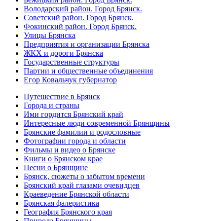
Володарский район. Город Брянск.
Советский район. Город Брянск.
Фокинский район. Город Брянск.
Улицы Брянска
Предприятия и организации Брянска
ЖКХ и дороги Брянска
Государственные структуры
Партии и общественные объединения
Егор Ковальчук губернатор
Путешествие в Брянск
Города и страны
Ими гордится Брянский край
Интересные люди современной Брянщины
Брянские фамилии и родословные
Фотографии города и области
Фильмы и видео о Брянске
Книги о Брянском крае
Песни о Брянщине
Брянск, сюжеты о забытом времени
Брянский край глазами очевидцев
Краеведение Брянской области
Брянская фалеристика
География Брянского края
Природа Брянщины