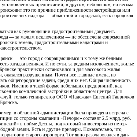
х установлен­ных предписаний; в другом, не­большом, но весьма
то происходит это по причине приближенности застройщика или
строительных надзора — областной и город­ской, есть городская
ваться как руко­водящий градостроительный документ.
города — за малым исключением — не обеспечена современной
ородских земель, градостроительными кадастрами и
адострои­тельством.
я Брянск — это город с сокращающимся и к тому же бедным
 есть загадка великая. И по сути, за редким исключением, жилье
Брянске практически оста­новился и для массового жилья
и, оказался разрушенным. Почти все главные имена, из
ать общегородские задачи, среди них нет. Общая числен­ность
тников. Именно в такой форме небольших предприятий, как
освоению комплексной застройки в областном центре. Для
пожалуй, только гендиректор ООО «Надежда» Евгений Гавричков
Брянска.
имер, в областной админи­страции была проведена встреча с
иции со стороны компании «Печоры» составят 2,5 млрд. руб.
­винский» в пойме Десны, под который инвестором из петер­
бодной земли. Есть и другие примеры. Показательно, что,
территории старого аэропорта. Тот явно разочаровался в дан­