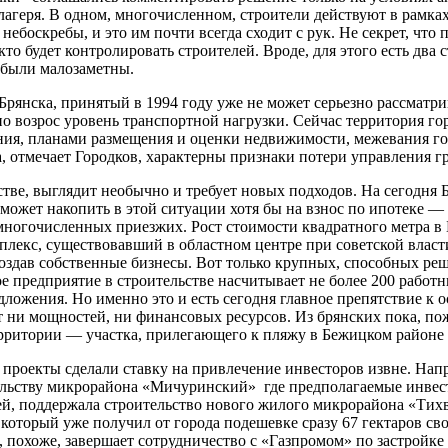
а лагеря. В одном, многочисленном, строители действуют в рамка
небоскре­бы, и это им почти всегда сходит с рук. Не секрет, ч
то будет кон­тролировать строителей. Вроде, для этого есть два 
 были мало­заметны.
янска, принятый в 1994 году уже не может серьез­но рассматри
но возрос уровень транспортной нагрузки. Сейчас территория 
ния, планами размещения и оценки недви­жимости, межевания г
 отмечает Городков, характерны признаки потери управления гр
льстве, выглядит необычно и требует новых подходов. На сегодн
может накопить в этой си­туации хотя бы на взнос по ипо­теке —
многочисленных приезжих. Рост стоимости квадратного ме­тра в 
плекс, существовавший в областном центре при советской власт
создав собственные бизнесы. Вот только крупных, способных реш
е предприятие в строи­тельстве насчитывает не более 200 рабо
ложения. Но именно это и есть сегодня главное препят­ствие к 
ет ни мощностей, ни финансо­вых ресурсов. Из брянских пока, 
рритории — участка, при­легающего к пляжу в Бежицком районе 
 проекты сделали ставку на привлечение инвесторов извне. Напр
ьству микрорайона «Мичу­ринский» где предполагаемые инвест
ей, поддержала строительство но­вого жилого микрорайона «Тих
который уже получил от города подешевке сразу 67 гектаров сво
, похоже, завершает сотрудниче­ство с «Газпромом» по застройке 