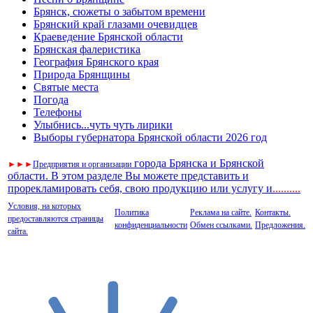
Брянск, сюжеты о забытом времени
Брянский край глазами очевидцев
Краеведение Брянской области
Брянская фалеристика
География Брянского края
Природа Брянщины
Святые места
Погода
Телефоны
Улыбнись...чуть чуть лирики
Выборы губернатора Брянской области 2026 год
города Брянска и Брянской
►
►
►
Предприятия и организации
области. В этом разделе Вы можете представить и
прорекламировать себя, свою продукцию или услугу и
..
........
Условия, на которых
Политика
Реклама на сайте.
Контакты.
предоставляются страницы
конфиденциальности
Обмен ссылками.
Предложения.
сайта.