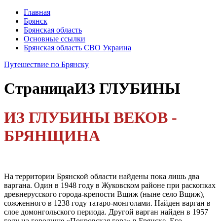
Главная
Брянск
Брянская область
Основные ссылки
Брянская область СВО Украина
Путешествие по Брянску
Страница
ИЗ ГЛУБИНЫ
ИЗ ГЛУБИНЫ ВЕКОВ -
БРЯНЩИНА
На территории Брянской области найдены пока лишь два
варгана. Один в 1948 году в Жуковском районе при рас­копках
древнерусского города-крепо­сти Вщиж (ныне село Вщиж),
сожжен­ного в 1238 году татаро-монголами. Найден варган в
слое домонгольского периода. Другой варган найден в 1957
году на городище «Покровская гора» в Брянске. Его