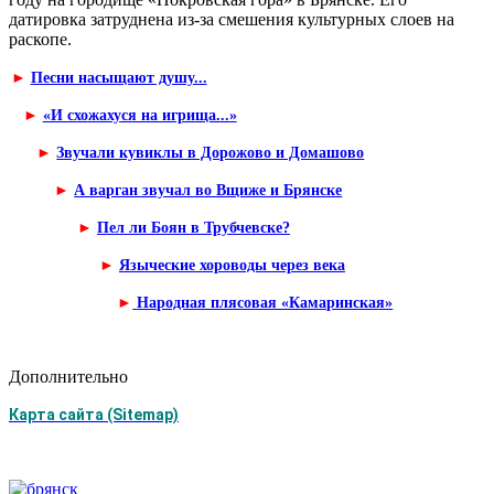
датировка затруднена из-за смешения культурных слоев на
раскопе.
►
Песни насыщают душу...
►
«И схожахуся на игрища...»
►
Звучали кувиклы в Дорожово и Домашово
►
А варган звучал во Вщиже и Брянске
►
Пел ли Боян в Трубчевске?
►
Языческие хороводы через века
►
Народная плясовая «Камаринская»
Дополнительно
Карта сайта (Sitemap)