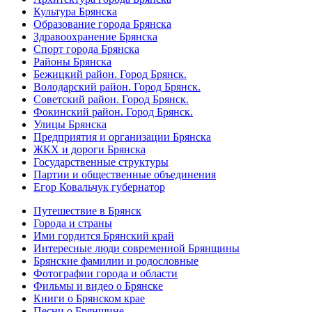
Культура Брянска
Образование города Брянска
Здравоохранение Брянска
Спорт города Брянска
Районы Брянска
Бежицкий район. Город Брянск.
Володарский район. Город Брянск.
Советский район. Город Брянск.
Фокинский район. Город Брянск.
Улицы Брянска
Предприятия и организации Брянска
ЖКХ и дороги Брянска
Государственные структуры
Партии и общественные объединения
Егор Ковальчук губернатор
Путешествие в Брянск
Города и страны
Ими гордится Брянский край
Интересные люди современной Брянщины
Брянские фамилии и родословные
Фотографии города и области
Фильмы и видео о Брянске
Книги о Брянском крае
Песни о Брянщине