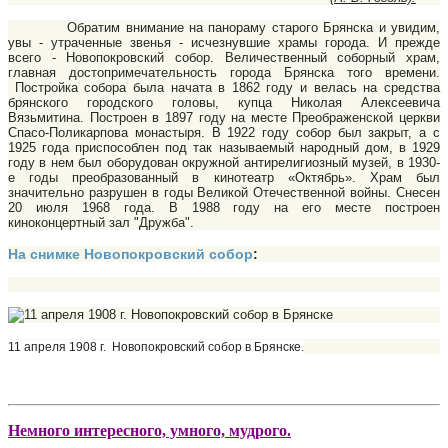
Обратим внимание на панораму старого Брянска и увидим,
увы - утраченные звенья - исчезнувшие храмы горо­да. И прежде
всего - Новопокровский собор. Величественный соборный храм,
главная достопримечательность города Брянска того времени.
Постройка собора была начата в 1862 году и велась на средства
брянского городского головы, купца Николая Алексеевича
Вязьмитина. Построен в 1897 году на месте Преображенской церкви
Спасо-Поликарпова монастыря. В 1922 году собор был закрыт, а с
1925 года приспособлен под так называемый народный дом, в 1929
году в нем был оборудован окружной антирелигиозный музей, в 1930-
е годы преобразованный в кинотеатр «Октябрь». Храм был
значительно разрушен в годы Великой Отечественной войны. Снесен
20 июля 1968 года. В 1988 году на его месте построен
киноконцертный зал "Дружба".
На снимке Новопокровский собор
:
11 апреля 1908 г.
Новопокровский собор в Брянске.
Немного интересного, умного, мудрого.