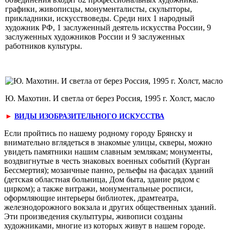
графики, живописцы, монументалисты, скульпторы,
прикладники, искусствоведы. Среди них 1 народный
художник РФ, 1 заслуженный деятель искусства России, 9
заслуженных художников России и 9 заслуженных
работников культуры.
Ю. Махотин. И светла от берез Россия, 1995 г. Холст, масло
►
ВИДЫ ИЗОБРАЗИТЕЛЬНОГО ИСКУССТВА
Если пройтись по нашему родному городу Брянску и
внимательно вглядеться в знакомые улицы, скверы, можно
увидеть памятники нашим славным землякам; монументы,
воздвигнутые в честь знаковых военных событий (Курган
Бес­смертия); мозаичные панно, рельефы на фасадах зданий
(детская областная больница, Дом быта, здание рядом с
цирком); а также витражи, мону­ментальные росписи,
оформляющие интерьеры библиотек, драмтеатра,
железнодорожного вок­зала и других общественных зданий.
Эти произведения скульптуры, живописи соз­даны
художниками, многие из которых живут в нашем городе.