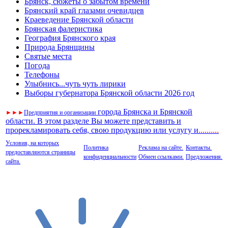
Брянск, сюжеты о забытом времени
Брянский край глазами очевидцев
Краеведение Брянской области
Брянская фалеристика
География Брянского края
Природа Брянщины
Святые места
Погода
Телефоны
Улыбнись...чуть чуть лирики
Выборы губернатора Брянской области 2026 год
города Брянска и Брянской
►
►
►
Предприятия и организации
области. В этом разделе Вы можете представить и
прорекламировать себя, свою продукцию или услугу и
..
........
Условия, на которых
Политика
Реклама на сайте.
Контакты.
предоставляются страницы
конфиденциальности
Обмен ссылками.
Предложения.
сайта.