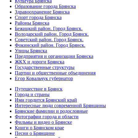
Культура Брянска
Образование города Брянска
Здравоохранение Брянска
Спорт города Брянска
Районы Брянска
Бежицкий район. Город Брянск.
Володарский район. Город Брянск.
Советский район. Город Брянск.
Фокинский район. Город Брянск.
Улицы Брянска
Предприятия и организации Брянска
ЖКХ и дороги Брянска
Государственные структуры
Партии и общественные объединения
Егор Ковальчук губернатор
Путешествие в Брянск
Города и страны
Ими гордится Брянский край
Интересные люди современной Брянщины
Брянские фамилии и родословные
Фотографии города и области
Фильмы и видео о Брянске
Книги о Брянском крае
Песни о Брянщине