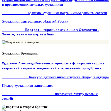
Всероссийской выставки-конкурса Образ педагогов и наставников
в произведениях молодых художников
Брянские художники пограничным районам области
Художники центральных областей России
Портреты героических сынов Отечества -
Знаете, каким он парнем был
Художники Брянщины
Художник Александр Романенко переносит с фотографий на холст
вчерашний, старый и сегодняшний, современный город Брянск
Конкурс детских школ искусств Вперёд в будущее
Пленэр художников-живописцев
Экспозиция Между небом и
землёй