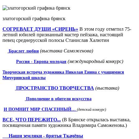
златогорский графика брянск
СОГРЕВАЕТ ДУШИ «СИРЕНЬ»
В этом году отметил 75-
летний юбилей при­знанный мастер пейзажа, настоящий
певец средне­русской полосы Станис­лав Халютин
(выставка Саможенова)
Браслет любви
(международный конкурс)
Россия - Евро­па молодая
Творческая встреча художника Николая Енина с учащимися
Мичуринской школы
ПРОСТРАНСТВО
ТВОРЧЕСТВА
(выставка)
Пополнение в
обители
искусства
И ПОМНИТ МИР СПАСЕННЫЙ…
(детский конкурс)
ВСЕ, ЧТО ПЕРЕЖИТО...
(В Брянске открылась выставка,
посвященная памяти художника Владимира Саможенова.)
Наши земляки - брятья Ткачёвы