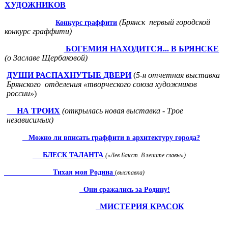
ХУДОЖНИКОВ
(Брянск первый городской
Конкурс граффити
конкурс граффити)
БОГЕМИЯ НАХОДИТСЯ... В БРЯНСКЕ
(о Заславе Щербаковой)
ДУШИ РАСПАХНУТЫЕ ДВЕРИ
(
5-я отчетная выставка
Брянского отделения «творческого союза художников
россии»
)
НА ТРОИХ
(открылась новая вы­ставка - Трое
независимых)
Можно ли вписать граффити в архитектуру города?
БЛЕСК
ТАЛАНТА
(«Лев Бакст. В зените славы»)
Тихая моя Родина
(
выставка)
Они сражались за Родину!
МИСТЕРИЯ КРАСОК