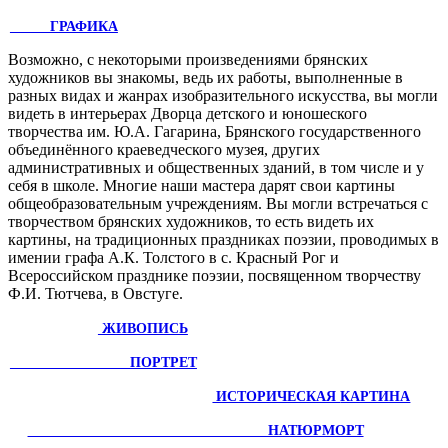
ГРАФИКА
Возможно, с некоторыми произведениями брянских
художников вы знакомы, ведь их ра­боты, выполненные в
разных видах и жанрах изобразительного искусства, вы могли
видеть в интерьерах Дворца детского и юношеского
творчества им. Ю.А. Гагарина, Брянского госу­дарственного
объединённого краеведческого му­зея, других
административных и общественных зданий, в том числе и у
себя в школе. Многие наши мастера дарят свои картины
общеобразо­вательным учреждениям. Вы могли встречаться с
творчеством брян­ских художников, то есть видеть их
картины, на традиционных праздниках поэзии, проводимых в
имении графа А.К. Толстого в с. Красный Рог и
Всероссийском празднике поэзии, посвящен­ном творчеству
Ф.И. Тютчева, в Овстуге.
ЖИВОПИСЬ
ПОРТРЕТ
ИСТОРИЧЕСКАЯ
КАРТИНА
НАТЮРМОРТ