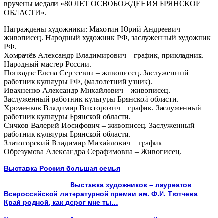
вручены медали «80 ЛЕТ ОСВОБОЖДЕНИЯ БРЯНСКОЙ
ОБЛАСТИ».
Награждены художники: Махотин Юрий Андреевич –
живописец. Народный художник РФ, заслуженный художник
РФ.
Хомрачёв Александр Владимирович – график, прикладник.
Народный мастер России.
Попхадзе Елена Сергеевна – живописец. Заслуженный
работник культуры РФ, (малолетний узник).
Ивахненко Александр Михайлович – живописец.
Заслуженный работник культуры Брянской области.
Хроменков Владимир Викторович – график. Заслуженный
работник культуры Брянской области.
Сичков Валерий Иосифович – живописец. Заслуженный
работник культуры Брянской области.
Златогорский Владимир Михайлович – график.
Обрезумова Александра Серафимовна – Живописец.
Выставка Россия большая семья
Выставка художников – лауреатов
Всероссийской литературной премии им. Ф.И. Тютчева
Край родной, как дорог мне ты…