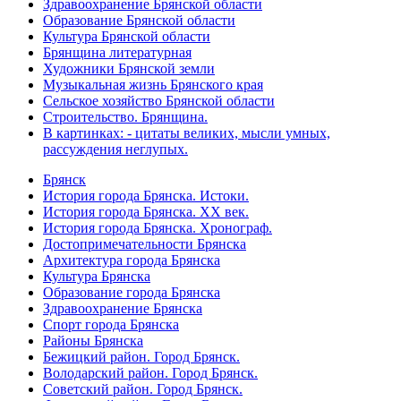
Здравоохранение Брянской области
Образование Брянской области
Культура Брянской области
Брянщина литературная
Художники Брянской земли
Музыкальная жизнь Брянского края
Сельское хозяйство Брянской области
Строительство. Брянщина.
В картинках: - цитаты великих, мысли умных,
рассуждения неглупых.
Брянск
История города Брянска. Истоки.
История города Брянска. XX век.
История города Брянска. Хронограф.
Достопримечательности Брянска
Архитектура города Брянска
Культура Брянска
Образование города Брянска
Здравоохранение Брянска
Спорт города Брянска
Районы Брянска
Бежицкий район. Город Брянск.
Володарский район. Город Брянск.
Советский район. Город Брянск.