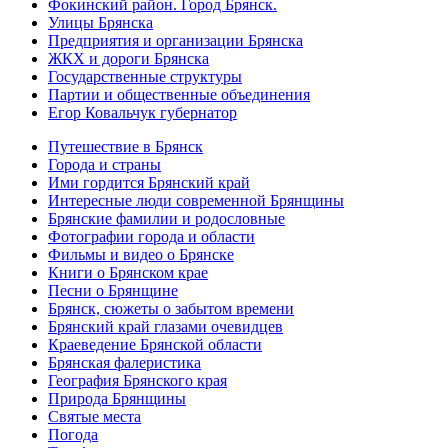
Фокинский район. Город Брянск.
Улицы Брянска
Предприятия и организации Брянска
ЖКХ и дороги Брянска
Государственные структуры
Партии и общественные объединения
Егор Ковальчук губернатор
Путешествие в Брянск
Города и страны
Ими гордится Брянский край
Интересные люди современной Брянщины
Брянские фамилии и родословные
Фотографии города и области
Фильмы и видео о Брянске
Книги о Брянском крае
Песни о Брянщине
Брянск, сюжеты о забытом времени
Брянский край глазами очевидцев
Краеведение Брянской области
Брянская фалеристика
География Брянского края
Природа Брянщины
Святые места
Погода