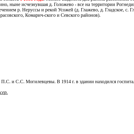
дчино, ныне исчезнувшая д. Голожево - все на территории Рогнед
чением р. Неруссы и рекой Усожей (д. Глажево, д. Гладское, с. Г
расовского, Комарич-ского и Севского районов).
 П.С. и С.С. Могилевцевы. В 1914 г. в здании находился госпита
сер.