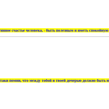
тинное счастье человека, - быть полезным и иметь спокойн
– таки помни, что между тобой и твоей дочерью должно быть 