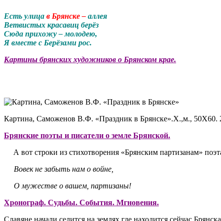
Есть улица
в Брянске –
аллея
Ветвистых красавиц берёз
Сюда прихожу – молодею,
Я вместе с Берёзами рос.
Картины брянских художников о Брянском крае.
Картина, Саможенов В.Ф. «Праздник в Брянске».Х.,м., 50Х60. 2
Брянские поэты и писатели о земле Брянской.
А вот строки из стихотворения «Брянским партизанам» поэт
Вовек не забыть нам о войне,
О мужестве о вашем, партизаны!
Хронограф. Судьбы. События. Мгновения.
Славяне начали селится на землях где находится сейчас Брянск