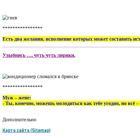
****************
Есть два желания, исполнение которых может составить ис
Улыбнись …. чуть чуть лирики.
****************
Муж – жене:
- Ты, конечно, можешь молодиться как тебе угодно, но всё 
Дополнительно
Карта сайта (Sitemap)