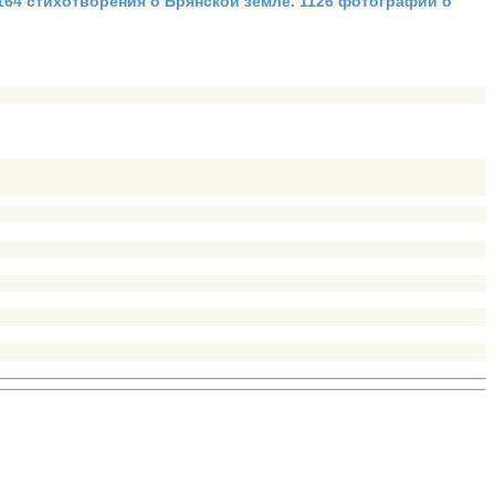
 164 стихотворения о Брянской земле. 1126 фотографий о