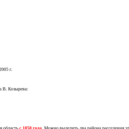
005 г.
а В. Козырева:
ая область
с 1058 года
. Можно выделить два района расселения эт