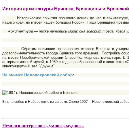
История архитектуры Брянска, Брянщины и Брянской
Исторические события прошлого дошли до нас в архитектуре, арх
нашего края, но и всей нашей большой России. Наша Брянщина чрезвы
Архитектура — тоже летопись мира: она говорит тогда, когда уже
Обратим внимание на панораму старого Брянска и увидим, увы -
достопримечательность города Брянска того времени. Постройка собор
на месте Преображенской церкви Спасо-Поликарпова монастыря. В 1
антирелигиозный музей, в 1930-е годы преобразованный в кинотеатр «
киноконцертный зал "Дружба".
На снимке Новопокровский собор
:
Вид на собор и Набережную из-за реки. Около 1907 г.
Новопокровский собор
Немного интересного, умного, мудрого.