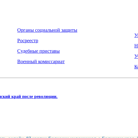
Органы социальной защиты
У
Росреестр
Н
Судебные приставы
У
Военный комиссариат
К
й край после революции.