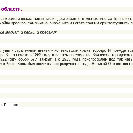
 области.
еологических памятниках, достопримечательных местах Брянского кр
чайно красива, самобытна, знаменита и богата своими архитектурными 
 молчат и песни, и предания.
 утраченные звенья - исчезнувшие храмы горо­да. И прежде всего 
а была начата в 1862 году и велась на средства брянского городского
922 году собор был закрыт, а с 1925 года приспособлен под так на
Октябрь». Храм был значительно разрушен в годы Великой Отечественной
 в Брянске.