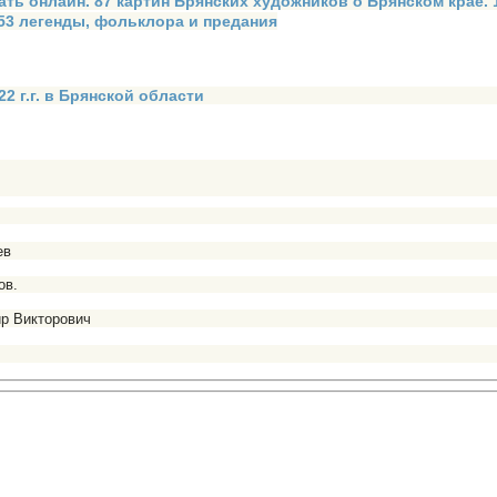
ать онлайн. 87 картин Брянских художников о Брянском крае.
 53 легенды, фольклора и предания
2 г.г. в Брянской области
ев
ов.
р Викторович