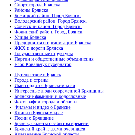
Спорт города Брянска
Районы Брянска
Бежицкий район. Город Брянск.
Володарский район. Город Брянск.
Советский район. Город Брянск.
Фокинский район. Город Брянск.
Улицы Брянска
Предприятия и организации Брянска
ЖКХ и дороги Брянска
Государственные структуры
Партии и общественные объединения
Егор Ковальчук губернатор
Путешествие в Брянск
Города и страны
Ими гордится Брянский край
Интересные люди современной Брянщины
Брянские фамилии и родословные
Фотографии города и области
Фильмы и видео о Брянске
Книги о Брянском крае
Песни о Брянщине
Брянск, сюжеты о забытом времени
Брянский край глазами очевидцев
Краеведение Брянской области