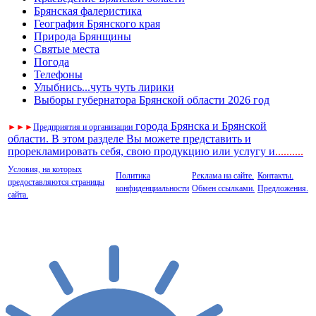
Брянская фалеристика
География Брянского края
Природа Брянщины
Святые места
Погода
Телефоны
Улыбнись...чуть чуть лирики
Выборы губернатора Брянской области 2026 год
города Брянска и Брянской
►
►
►
Предприятия и организации
области. В этом разделе Вы можете представить и
прорекламировать себя, свою продукцию или услугу и
..
........
Условия, на которых
Политика
Реклама на сайте.
Контакты.
предоставляются страницы
конфиденциальности
Обмен ссылками.
Предложения.
сайта.