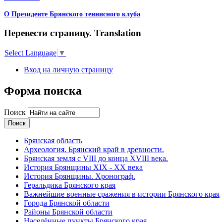
О Президенте Брянского теннисного клуба
Перевести страницу. Translation
Select Language
▼
Вход на личную страницу
Форма поиска
Поиск
Брянская область
Археология. Брянский край в древности.
Брянская земля с VIII до конца XVIII века.
История Брянщины XIX - XX века
История Брянщины. Хронограф.
Геральдика Брянского края
Важнейшие военные сражения в истории Брянского края
Города Брянской области
Районы Брянской области
Населённые пункты Брянского края