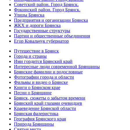
Советский район. Город Брянск.
Фокинский район. Город Брянск.
Улицы Брянска
Предприятия и организации Брянска
ЖКХ и дороги Брянска
Государственные структуры
Партии и общественные объединения
Егор Ковальчук губернатор
Путешествие в Брянск
Города и страны
Ими гордится Брянский край
Интересные люди современной Брянщины
Брянские фамилии и родословные
Фотографии города и области
Фильмы и видео о Брянске
Книги о Брянском крае
Песни о Брянщине
Брянск, сюжеты о забытом времени
Брянский край глазами очевидцев
Краеведение Брянской области
Брянская фалеристика
География Брянского края
Природа Брянщины
Святые места