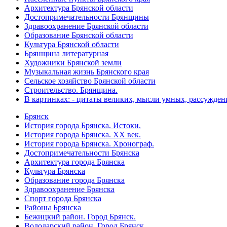
Архитектура Брянской области
Достопримечательности Брянщины
Здравоохранение Брянской области
Образование Брянской области
Культура Брянской области
Брянщина литературная
Художники Брянской земли
Музыкальная жизнь Брянского края
Сельское хозяйство Брянской области
Строительство. Брянщина.
В картинках: - цитаты великих, мысли умных, рассужден
Брянск
История города Брянска. Истоки.
История города Брянска. XX век.
История города Брянска. Хронограф.
Достопримечательности Брянска
Архитектура города Брянска
Культура Брянска
Образование города Брянска
Здравоохранение Брянска
Спорт города Брянска
Районы Брянска
Бежицкий район. Город Брянск.
Володарский район. Город Брянск.