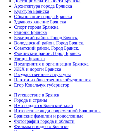
Достопримечательности Брянска
Архитектура города Брянска
Культура Брянска
Образование города Брянска
Здравоохранение Брянска
Спорт города Брянска
Районы Брянска
Бежицкий район. Город Брянск.
Володарский район. Город Брянск.
Советский район. Город Брянск.
Фокинский район. Город Брянск.
Улицы Брянска
Предприятия и организации Брянска
ЖКХ и дороги Брянска
Государственные структуры
Партии и общественные объединения
Егор Ковальчук губернатор
Путешествие в Брянск
Города и страны
Ими гордится Брянский край
Интересные люди современной Брянщины
Брянские фамилии и родословные
Фотографии города и области
Фильмы и видео о Брянске