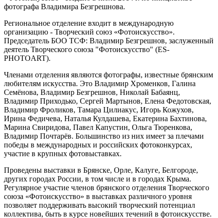
фотографа Владимира Безгрешнова.
Региональное отделение входит в международную
организацию - Творческий союз «Фотоискусство».
Председатель БОО ТСФ: Владимир Безгрешнов, заслуженный
деятель Творческого союза "Фотоискусство" (ES-
PHOTOART).
Членами отделения являются фотографы, известные брянским
любителям искусства. Это Владимир Хроменков, Галина
Семёнова, Владимир Безгрешнов, Николай Бабаянц,
Владимир Приходько, Сергей Мартынов, Елена Федотовская,
Владимир Фроликов, Тамара Цилиакус, Игорь Кожухов,
Ирина Федичева, Наталья Кулдашева, Екатерина Бахтинова,
Марина Свиридова, Павел Капустин, Ольга Тюренкова,
Владимир Почтарёв. Большинство из них имеет за плечами
победы в международных и российских фотоконкурсах,
участие в крупных фотовыставках.
Проведены выставки в Брянске, Орле, Калуге, Белгороде,
других городах России, в том числе и в городах Крыма.
Регулярное участие членов брянского отделения Творческого
союза «Фотоискусство» в выставках различного уровня
позволяет поддерживать высокий творческий потенциал
коллектива, быть в курсе новейших течений в фотоискусстве.