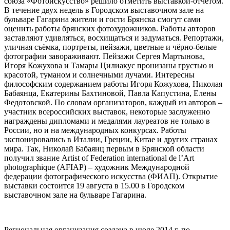
союза «Фотоискусство» решило отметить выставкой-отчётом.
В течение двух недель в Городском выставочном зале на
бульваре Гагарина жители и гости Брянска смогут сами
оценить работы брянских фотохудожников. Работы авторов
заставляют удивляться, восхищаться и задуматься. Репортажи,
уличная съёмка, портреты, пейзажи, цветные и чёрно-белые
фотографии завораживают. Пейзажи Сергея Мартынова,
Игоря Кожухова и Тамары Цилиакус пронизаны грустью и
красотой, туманом и солнечными лучами. Интересны
философским содержанием работы Игоря Кожухова, Николая
Бабаянца, Екатерины Бахтиновой, Павла Капустина, Елены
Федотовской. По словам организаторов, каждый из авторов –
участник всероссийских выставок, некоторые заслуженно
награждены дипломами и медалями лауреатов не только в
России, но и на международных конкурсах. Работы
экспонировались в Италии, Греции, Китае и других странах
мира. Так, Николай Бабаянц первым в Брянской области
получил звание Artist of Federation international de l’Art
photographique (AFIAP) – художник Международной
федерации фотографического искусства (ФИАП). Открытие
выставки состоится 19 августа в 15.00 в Городском
выставочном зале на бульваре Гагарина.
Региональная организация создана в июле 2014 г. по