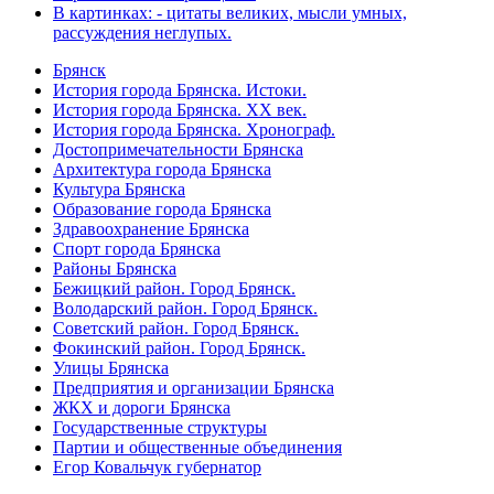
В картинках: - цитаты великих, мысли умных,
рассуждения неглупых.
Брянск
История города Брянска. Истоки.
История города Брянска. XX век.
История города Брянска. Хронограф.
Достопримечательности Брянска
Архитектура города Брянска
Культура Брянска
Образование города Брянска
Здравоохранение Брянска
Спорт города Брянска
Районы Брянска
Бежицкий район. Город Брянск.
Володарский район. Город Брянск.
Советский район. Город Брянск.
Фокинский район. Город Брянск.
Улицы Брянска
Предприятия и организации Брянска
ЖКХ и дороги Брянска
Государственные структуры
Партии и общественные объединения
Егор Ковальчук губернатор