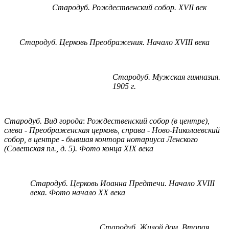
Стародуб
.
Рождественский
собор
.
XVII
век
Стародуб
.
Церковь
Преображения
.
Начало
XVIII
века
Стародуб
.
Мужская
гимназия
.
1905
г
.
Стародуб
.
Вид
города
:
Рождественский
собор
(
в
центре
),
слева
-
Преображенская
церковь
,
справа
-
Ново
-
Николаевский
собор
,
в
центре
-
бывшая
контора
нотариуса
Ленского
(
Советская
пл
.,
д
. 5).
Фото
конца
XIX
века
Стародуб
.
Церковь
Иоанна
Предтечи
.
Начало
XVIII
века
.
Фото
начало
XX
века
Стародуб
.
Жилой
дом
.
Вторая