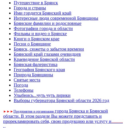
Путешествие в Брянск
Города и страны
Ими гордится Брянский край
Интересные люди современной Брянщины
Брянские фамилии и родословные
Фотографии города и области
Фильмы и видео о Брянске
Книги о Брянском крае
Песни о Брянщине
Брянск, сюжеты о забытом времени
Брянский край глазами очевидцев
Краеведение Брянской области
Брянская фалеристика
География Брянского края
Природа Брянщины
Святые места
Погода
Телефоны
Улыбнись...чуть чуть лирики
Выборы губернатора Брянской области 2026 год
города Брянска и Брянской
►
►
►
Предприятия и организации
области. В этом разделе Вы можете представить и
прорекламировать себя, свою продукцию или услугу и
..
........