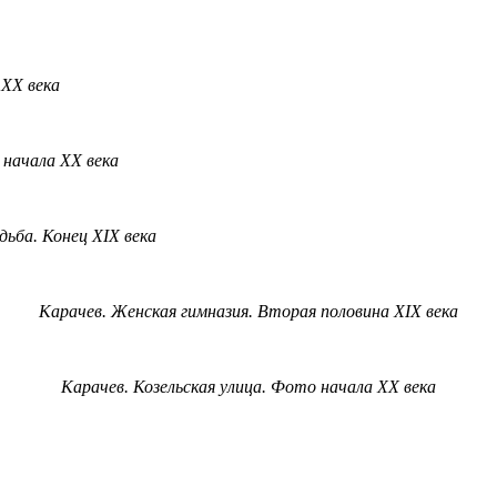
XX
века
 начала
XX
века
дьба
.
Конец
XIX
века
Карачев
.
Женская
гимназия
.
Вторая
половина
XIX
века
Карачев
.
Козельская
улица
.
Фото
начала
XX
века