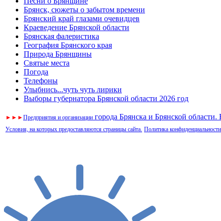
Песни о Брянщине
Брянск, сюжеты о забытом времени
Брянский край глазами очевидцев
Краеведение Брянской области
Брянская фалеристика
География Брянского края
Природа Брянщины
Святые места
Погода
Телефоны
Улыбнись...чуть чуть лирики
Выборы губернатора Брянской области 2026 год
города Брянска и Брянской области.
►
►
►
Предприятия и организации
Условия, на которых предоставляются страницы сайта.
Политика конфиденциальности