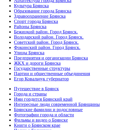
Архитектура города Брянска
Культура Брянска
Образование города Брянска
Здравоохранение Брянска
Спорт города Брянска
Районы Брянска
Бежицкий район. Город Брянск.
Володарский район. Город Брянск.
Советский район. Город Брянск.
Фокинский район. Город Брянск.
Улицы Брянска
Предприятия и организации Брянска
ЖКХ и дороги Брянска
Государственные структуры
Партии и общественные объединения
Егор Ковальчук губернатор
Путешествие в Брянск
Города и страны
Ими гордится Брянский край
Интересные люди современной Брянщины
Брянские фамилии и родословные
Фотографии города и области
Фильмы и видео о Брянске
Книги о Брянском крае