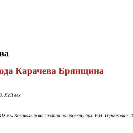
ва
ода Карачева Брянщина
й
.
XVII
век
XIX
вв.
Колокольня
воссоздана
по
проекту
арх
.
В
.
Н
.
Городкова
в
1