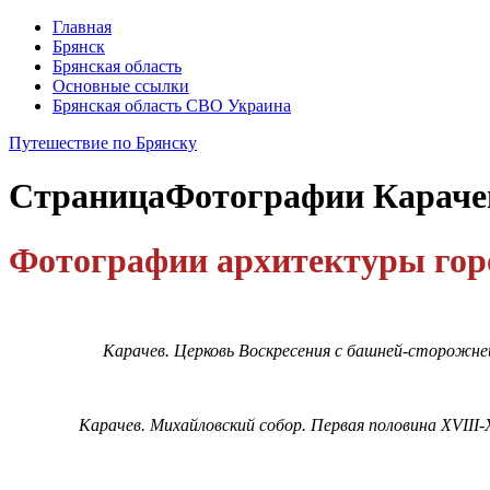
Главная
Брянск
Брянская область
Основные ссылки
Брянская область СВО Украина
Путешествие по Брянску
Страница
Фотографии Караче
Фотографии архитектуры гор
Карачев
.
Церковь
Воскресения
с
башней
-
сторожне
Карачев
.
Михайловский
собор
.
Первая
половина
XVIII
-