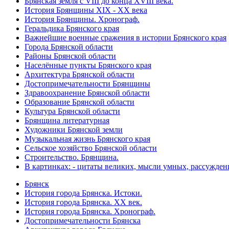
Брянская земля с VIII до конца XVIII века.
История Брянщины XIX - XX века
История Брянщины. Хронограф.
Геральдика Брянского края
Важнейшие военные сражения в истории Брянского края
Города Брянской области
Районы Брянской области
Населённые пункты Брянского края
Архитектура Брянской области
Достопримечательности Брянщины
Здравоохранение Брянской области
Образование Брянской области
Культура Брянской области
Брянщина литературная
Художники Брянской земли
Музыкальная жизнь Брянского края
Сельское хозяйство Брянской области
Строительство. Брянщина.
В картинках: - цитаты великих, мысли умных, рассужден
Брянск
История города Брянска. Истоки.
История города Брянска. XX век.
История города Брянска. Хронограф.
Достопримечательности Брянска