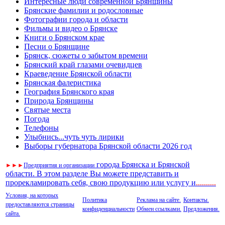
Интересные люди современной Брянщины
Брянские фамилии и родословные
Фотографии города и области
Фильмы и видео о Брянске
Книги о Брянском крае
Песни о Брянщине
Брянск, сюжеты о забытом времени
Брянский край глазами очевидцев
Краеведение Брянской области
Брянская фалеристика
География Брянского края
Природа Брянщины
Святые места
Погода
Телефоны
Улыбнись...чуть чуть лирики
Выборы губернатора Брянской области 2026 год
города Брянска и Брянской
►
►
►
Предприятия и организации
области. В этом разделе Вы можете представить и
прорекламировать себя, свою продукцию или услугу и
..
........
Условия, на которых
Политика
Реклама на сайте.
Контакты.
предоставляются страницы
конфиденциальности
Обмен ссылками.
Предложения.
сайта.