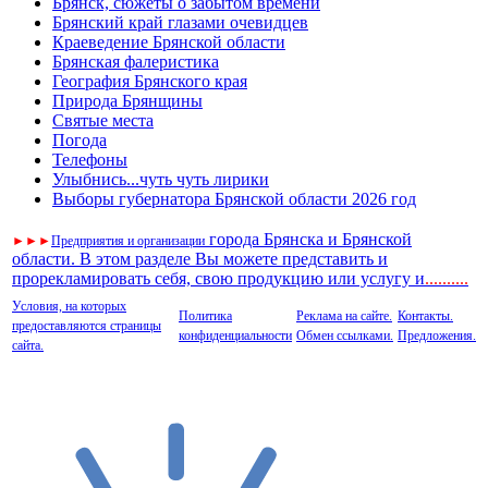
Брянск, сюжеты о забытом времени
Брянский край глазами очевидцев
Краеведение Брянской области
Брянская фалеристика
География Брянского края
Природа Брянщины
Святые места
Погода
Телефоны
Улыбнись...чуть чуть лирики
Выборы губернатора Брянской области 2026 год
города Брянска и Брянской
►
►
►
Предприятия и организации
области. В этом разделе Вы можете представить и
прорекламировать себя, свою продукцию или услугу и
..
........
Условия, на которых
Политика
Реклама на сайте.
Контакты.
предоставляются страницы
конфиденциальности
Обмен ссылками.
Предложения.
сайта.