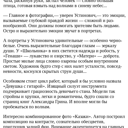
чала, раскинув руки, за­стыл человек — словно большая
птица, готовая взмыть над волнами в си­неву небес...
— Главное в фотогра­фии,— уверен Устино­вич,— это эмоции,
вызы­ваемые глубокой правдой жизни — сложной и раз­
нообразной. Они должны помогать зрителям быть людьми.
Остро и выра­зительно эмоции звучат в портретах.
А портреты у Устинови­ча удивительные — осо­бенно черно-
белые. Очень выразительные благодаря глазам — зеркалу
души. У «Школьника» в них све­тится надежда и робость, у
«Генаши» — лукавство и озорство, у «Матери» — доброта.
Простые милые лица словно озарены осо­бым внутренним
светом. Художник будто стер с них налет усталости, повсед­
невности, коснулся скры­тых струн души...
Особняком стоит цикл работ, который я бы услов­но назвала
«Девушка с ги­тарой». Изящный силуэт инструмента
подчеркива­ет грациозность девичьего стана. Модели так
строй­ны и хрупки, легки и ро­мантичны, будто сошли со
страниц книг Александра Грина. И вполне могли бы
пробежаться по волнам.
Интересно комбиниро­ванное фото «Казаки». Ав­тор построил
композицию на контрасте, сознательно обесцветив,
приглушив задний фон. Внимание акцентируется на главных