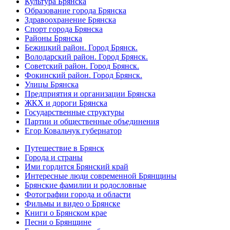
Культура Брянска
Образование города Брянска
Здравоохранение Брянска
Спорт города Брянска
Районы Брянска
Бежицкий район. Город Брянск.
Володарский район. Город Брянск.
Советский район. Город Брянск.
Фокинский район. Город Брянск.
Улицы Брянска
Предприятия и организации Брянска
ЖКХ и дороги Брянска
Государственные структуры
Партии и общественные объединения
Егор Ковальчук губернатор
Путешествие в Брянск
Города и страны
Ими гордится Брянский край
Интересные люди современной Брянщины
Брянские фамилии и родословные
Фотографии города и области
Фильмы и видео о Брянске
Книги о Брянском крае
Песни о Брянщине