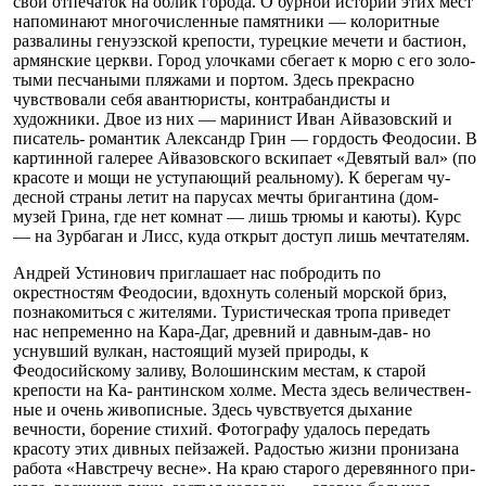
свой отпечаток на облик города. О бурной истории этих мест
напо­минают многочисленные памятники — колорит­ные
развалины генуэзской крепости, турецкие мече­ти и бастион,
армянские церкви. Город улочками сбегает к морю с его золо­
тыми песчаными пляжа­ми и портом. Здесь пре­красно
чувствовали себя авантюристы, контрабан­дисты и
художники. Двое из них — маринист Иван Айвазовский и
писатель- романтик Александр Грин — гордость Феодо­сии. В
картинной галерее Айвазовского вскипает «Девятый вал» (по
красо­те и мощи не уступающий реальному). К берегам чу­
десной страны летит на парусах мечты бриганти­на (дом-
музей Грина, где нет комнат — лишь трюмы и каюты). Курс
— на Зурбаган и Лисс, куда открыт доступ лишь мечтателям.
Андрей Устинович при­глашает нас побродить по
окрестностям Феодосии, вдохнуть соленый мор­ской бриз,
познакомиться с жителями. Туристиче­ская тропа приведет
нас непременно на Кара-Даг, древний и давным-дав- но
уснувший вулкан, на­стоящий музей природы, к
Феодосийскому зали­ву, Волошинским местам, к старой
крепости на Ка- рантинском холме. Ме­ста здесь величествен­
ные и очень живописные. Здесь чувствуется дыхание
вечности, борение стихий. Фотографу удалось пере­дать
красоту этих дивных пейзажей. Радостью жиз­ни пронизана
работа «На­встречу весне». На краю старого деревянного при­