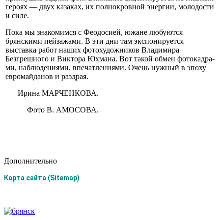
героях — двух казаках, их полнокровной энергии, молодости
и силе.
Пока мы знакомимся с Феодосией, южане любу­ются
брянскими пейзажа­ми. В эти дни там экспо­нируется
выставка работ наших фотохудожников Владимира
Безгрешного и Виктора Юхмана. Вот такой обмен фотокадра­
ми, наблюдениями, впе­чатлениями. Очень нуж­ный в эпоху
евромайданов и раздрая.
Ирина МАРЧЕНКОВА.
Фото В. АМОСОВА.
Дополнительно
Карта сайта (Sitemap)