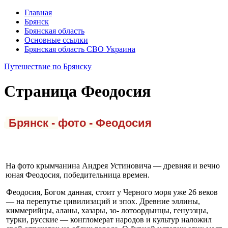
Главная
Брянск
Брянская область
Основные ссылки
Брянская область СВО Украина
Путешествие по Брянску
Страница
Фе­одосия
Брянск -
фото - Фе­одосия
На фото крымчанина Андрея Устиновича — древняя и вечно
юная Фе­одосия, победительница времен.
Феодосия, Богом дан­ная, стоит у Черного моря уже 26 веков
— на пере­путье цивилизаций и эпох. Древние эллины,
кимме­рийцы, аланы, хазары, зо- лотоордынцы, генуэзцы,
турки, русские — конгло­мерат народов и культур наложил