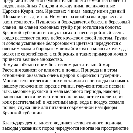
представителей этого удивительнейшего семейства более 15
видов, лилейных 7 видов и между ними великолепные
Царские Кудри, сем. Ирисовых 4 вида, между ними дивный
Шпажник и т. д. и т. д. Не менее разнообразна и древесная
растительность. Пушистая и боро-давчатая береза и березовый
сланец, да сланец холодных тунйр при-ютился на болотах
Брянской губернии и з двух шагах от него строй-ный ясень
гордо рассекает синеву небес кружевом своей листвы. Груша
и яблоня усыпанные белорозовыми цветами чередуются с
оленьим мхом и бородатым лишайником на колоссах елях, да
иелях не европейских, а сибирских и таких примеров можно
привести великое множество.
Чему же обязан своим богатством растительный мир.
Растения зависят от климата и почвы. Природа и в этом
отношении оказалась очень щедрой к Брянской губернии.
Многие геологические эпохи оста-вили свои следы на память
нашему поколению: юрские глины, глау-конитовые пески и
илы, меловые рухляки и мела мелового периода, наконец
наносные пески четвертичного периода, вот те скелеты, из
коих растительный и животный мир, вода и воздух создали
почвы, служа-щие для питания современной нам флоры
Брянской губернии.
Благо-даря деятельности ледникоз четвертичного периода,
выходы указанных пород чередуются иногда на пространстве