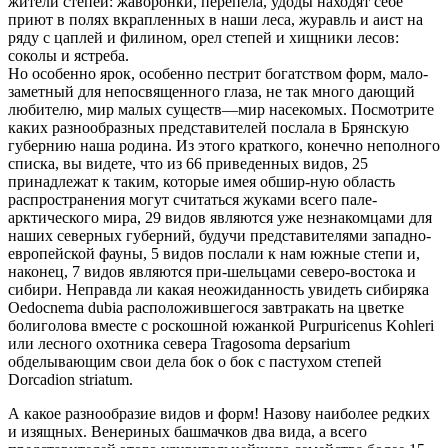
жители степей: жаворонки, перепела, удоды находят себе
приют в полях вкрапленных в наши леса, журавль и аист на
ряду с цаплей и филином, орел степей и хищники лесов:
соколы и ястреба.
Но особенно ярок, особенно пестрит богатством форм, мало-
заметный для непосвященного глаза, не так много дающий
любителю, мир малых существ—мир насекомых. Посмотрите
каких разнообразных представителей послала в Брянскую
губернию наша родина. Из этого краткого, конечно неполного
списка, вы видете, что из 66 приведенных видов, 25
принадлежат к таким, которые имея обшир-ную область
распространения могут считаться жуками всего пале-
арктического мира, 29 видов являются уже незнакомцами для
наших северных губерний, будучи представителями западно-
европейской фауны, 5 видов послали к нам южные степи и,
наконец, 7 видов являются при-шельцами северо-востока и
сибири. Неправда ли какая неожиданность увидеть сибиряка
Oedocnema dubia расположившегося завтракать на цветке
болиголова вместе с роскошной южанкой Purpuricenus Kohleri
или лесного охотника севера Tragosoma depsarium
обделывающим свои дела бок о бок с пастухом степей
Dorcadion striatum.
А какое разнообразие видов и форм! Назову наиболее редких
и изящных. Венериных башмачков два вида, а всего