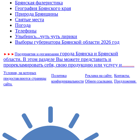
Брянская фалеристика
География Брянского края
Природа Брянщины
Святые места
Погода
Телефоны
Улыбнись...чуть чуть лирики
Выборы губернатора Брянской области 2026 год
города Брянска и Брянской
►
►
►
Предприятия и организации
области. В этом разделе Вы можете представить и
прорекламировать себя, свою продукцию или услугу и
..
........
Условия, на которых
Политика
Реклама на сайте.
Контакты.
предоставляются страницы
конфиденциальности
Обмен ссылками.
Предложения.
сайта.