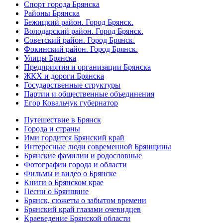
Спорт города Брянска
Районы Брянска
Бежицкий район. Город Брянск.
Володарский район. Город Брянск.
Советский район. Город Брянск.
Фокинский район. Город Брянск.
Улицы Брянска
Предприятия и организации Брянска
ЖКХ и дороги Брянска
Государственные структуры
Партии и общественные объединения
Егор Ковальчук губернатор
Путешествие в Брянск
Города и страны
Ими гордится Брянский край
Интересные люди современной Брянщины
Брянские фамилии и родословные
Фотографии города и области
Фильмы и видео о Брянске
Книги о Брянском крае
Песни о Брянщине
Брянск, сюжеты о забытом времени
Брянский край глазами очевидцев
Краеведение Брянской области