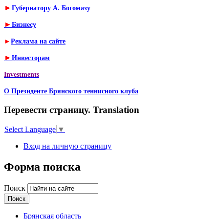
►
Губернатору А. Богомазу
►
Бизнесу
►
Реклама на сайте
►
Инвесторам
Investments
О Президенте Брянского теннисного клуба
Перевести страницу. Translation
Select Language
▼
Вход на личную страницу
Форма поиска
Поиск
Брянская область