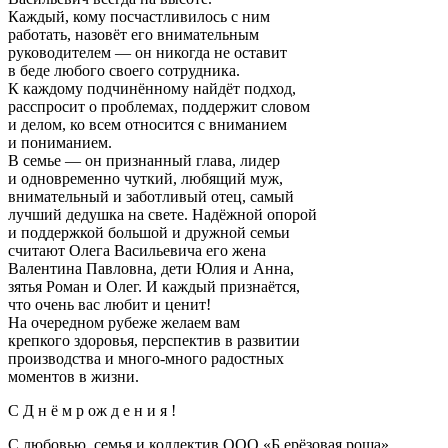
Каждый, кому посчастливилось с ним
работать, назовёт его внимательным
руководителем — он никогда не оставит
в беде любого своего сотрудника.
К каждому подчинённому найдёт подход,
расспросит о проблемах, поддержит словом
и делом, ко всем относится с вниманием
и пониманием.
В семье — он признанный глава, лидер
и одновременно чуткий, любящий муж,
внимательный и заботливый отец, самый
лучший дедушка на свете. Надёжной опорой
и поддержкой большой и дружной семьи
считают Олега Васильевича его жена
Валентина Павловна, дети Юлия и Анна,
зятья Роман и Олег. И каждый признаётся,
что очень вас любит и ценит!
На очередном рубеже желаем вам
крепкого здоровья, перспектив в развитии
производства и много-много радостных
моментов в жизни.
С Д н ё м р ож д е н и я !
С любовью, семья и коллектив ООО «Б ерёзовая роща»