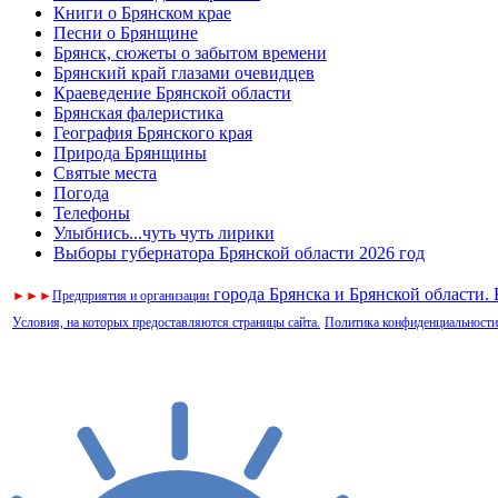
Книги о Брянском крае
Песни о Брянщине
Брянск, сюжеты о забытом времени
Брянский край глазами очевидцев
Краеведение Брянской области
Брянская фалеристика
География Брянского края
Природа Брянщины
Святые места
Погода
Телефоны
Улыбнись...чуть чуть лирики
Выборы губернатора Брянской области 2026 год
города Брянска и Брянской области.
►
►
►
Предприятия и организации
Условия, на которых предоставляются страницы сайта.
Политика конфиденциальности