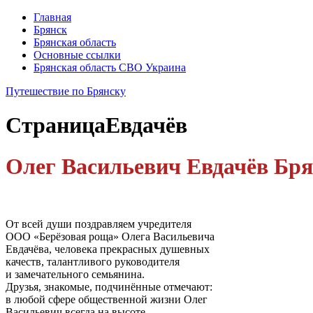
Главная
Брянск
Брянская область
Основные ссылки
Брянская область СВО Украина
Путешествие по Брянску
Страница
Евдачёв
Олег Васильевич Евдачёв Бр
От всей души поздравляем учредителя
ООО «Берёзовая роща» Олега Васильевича
Евдачёва, человека прекрасных душевных
качеств, талантливого руководителя
и замечательного семьянина.
Друзья, знакомые, подчинённые отмечают:
в любой сфере общественной жизни Олег
Васильевич всегда на высоте.