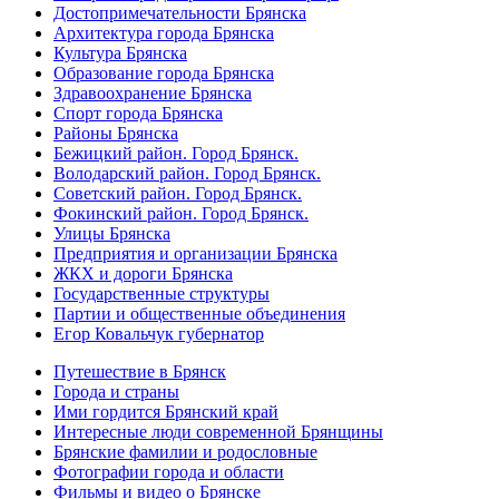
Достопримечательности Брянска
Архитектура города Брянска
Культура Брянска
Образование города Брянска
Здравоохранение Брянска
Спорт города Брянска
Районы Брянска
Бежицкий район. Город Брянск.
Володарский район. Город Брянск.
Советский район. Город Брянск.
Фокинский район. Город Брянск.
Улицы Брянска
Предприятия и организации Брянска
ЖКХ и дороги Брянска
Государственные структуры
Партии и общественные объединения
Егор Ковальчук губернатор
Путешествие в Брянск
Города и страны
Ими гордится Брянский край
Интересные люди современной Брянщины
Брянские фамилии и родословные
Фотографии города и области
Фильмы и видео о Брянске