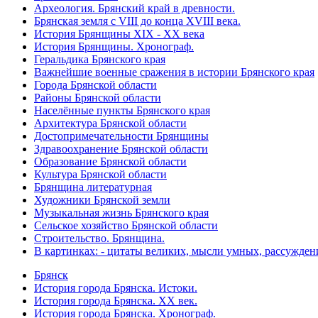
Археология. Брянский край в древности.
Брянская земля с VIII до конца XVIII века.
История Брянщины XIX - XX века
История Брянщины. Хронограф.
Геральдика Брянского края
Важнейшие военные сражения в истории Брянского края
Города Брянской области
Районы Брянской области
Населённые пункты Брянского края
Архитектура Брянской области
Достопримечательности Брянщины
Здравоохранение Брянской области
Образование Брянской области
Культура Брянской области
Брянщина литературная
Художники Брянской земли
Музыкальная жизнь Брянского края
Сельское хозяйство Брянской области
Строительство. Брянщина.
В картинках: - цитаты великих, мысли умных, рассужден
Брянск
История города Брянска. Истоки.
История города Брянска. XX век.
История города Брянска. Хронограф.