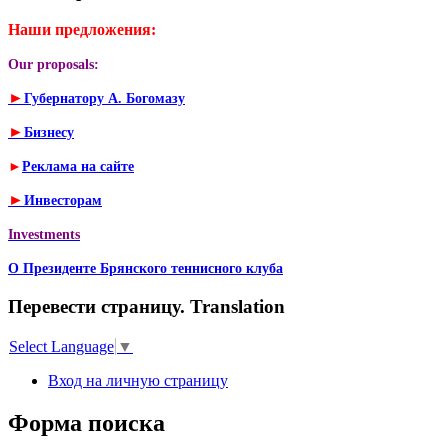
Наши предложения:
Our proposals:
►
Губернатору А. Богомазу
►
Бизнесу
►
Реклама на сайте
►
Инвесторам
Investments
О Президенте Брянского теннисного клуба
Перевести страницу. Translation
Select Language
▼
Вход на личную страницу
Форма поиска