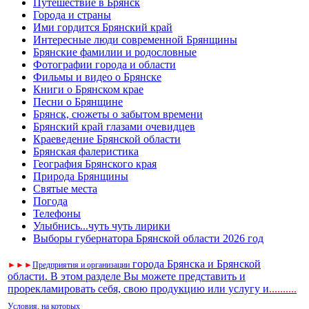
Путешествие в Брянск
Города и страны
Ими гордится Брянский край
Интересные люди современной Брянщины
Брянские фамилии и родословные
Фотографии города и области
Фильмы и видео о Брянске
Книги о Брянском крае
Песни о Брянщине
Брянск, сюжеты о забытом времени
Брянский край глазами очевидцев
Краеведение Брянской области
Брянская фалеристика
География Брянского края
Природа Брянщины
Святые места
Погода
Телефоны
Улыбнись...чуть чуть лирики
Выборы губернатора Брянской области 2026 год
города Брянска и Брянской
►
►
►
Предприятия и организации
области. В этом разделе Вы можете представить и
прорекламировать себя, свою продукцию или услугу и
..
........
Условия, на которых