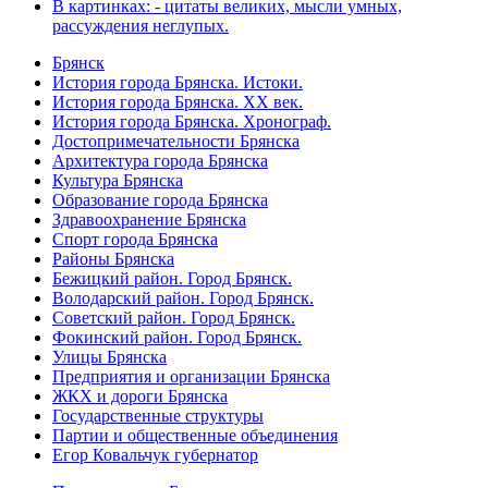
В картинках: - цитаты великих, мысли умных,
рассуждения неглупых.
Брянск
История города Брянска. Истоки.
История города Брянска. XX век.
История города Брянска. Хронограф.
Достопримечательности Брянска
Архитектура города Брянска
Культура Брянска
Образование города Брянска
Здравоохранение Брянска
Спорт города Брянска
Районы Брянска
Бежицкий район. Город Брянск.
Володарский район. Город Брянск.
Советский район. Город Брянск.
Фокинский район. Город Брянск.
Улицы Брянска
Предприятия и организации Брянска
ЖКХ и дороги Брянска
Государственные структуры
Партии и общественные объединения
Егор Ковальчук губернатор