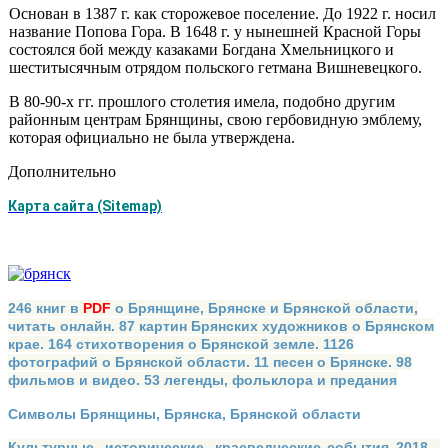
Основан в 1387 г. как сторожевое поселение. До 1922 г. носил
название Попова Гора. В 1648 г. у нынешней Красной Горы
состо­ялся бой между казаками Богдана Хмельницкого и
шеститысяч­ным отрядом польского гетмана Вишневецкого.
В 80-90-х гг. прошлого столетия имела, подобно другим
район­ным центрам Брянщины, свою гербовидную эмблему,
которая офи­циально не была утверждена.
Дополнительно
Карта сайта (Sitemap)
246 книг в
PDF
о Брянщине, Брянске и Брянской области,
читать онлайн. 87 картин Брянских художников о Брянском
крае. 164 стихотворения о Брянской земле. 1126
фотографий о Брянской области. 11 песен о Брянске. 98
фильмов и видео. 53 легенды, фольклора и предания
Символы Брянщины, Брянска, Брянской области
Культурные, исторические, краеведческие события 2018 -