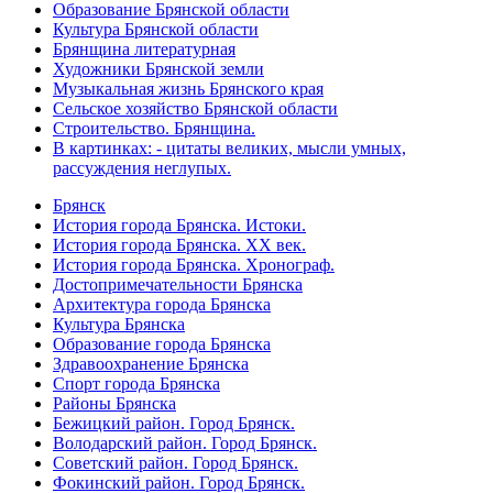
Образование Брянской области
Культура Брянской области
Брянщина литературная
Художники Брянской земли
Музыкальная жизнь Брянского края
Сельское хозяйство Брянской области
Строительство. Брянщина.
В картинках: - цитаты великих, мысли умных,
рассуждения неглупых.
Брянск
История города Брянска. Истоки.
История города Брянска. XX век.
История города Брянска. Хронограф.
Достопримечательности Брянска
Архитектура города Брянска
Культура Брянска
Образование города Брянска
Здравоохранение Брянска
Спорт города Брянска
Районы Брянска
Бежицкий район. Город Брянск.
Володарский район. Город Брянск.
Советский район. Город Брянск.
Фокинский район. Город Брянск.