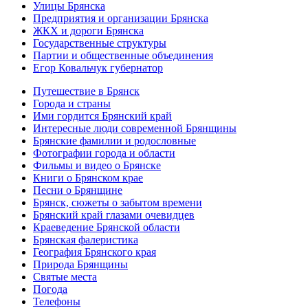
Улицы Брянска
Предприятия и организации Брянска
ЖКХ и дороги Брянска
Государственные структуры
Партии и общественные объединения
Егор Ковальчук губернатор
Путешествие в Брянск
Города и страны
Ими гордится Брянский край
Интересные люди современной Брянщины
Брянские фамилии и родословные
Фотографии города и области
Фильмы и видео о Брянске
Книги о Брянском крае
Песни о Брянщине
Брянск, сюжеты о забытом времени
Брянский край глазами очевидцев
Краеведение Брянской области
Брянская фалеристика
География Брянского края
Природа Брянщины
Святые места
Погода
Телефоны