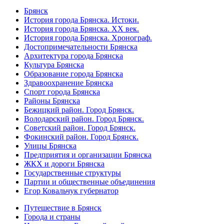
Брянск
История города Брянска. Истоки.
История города Брянска. XX век.
История города Брянска. Хронограф.
Достопримечательности Брянска
Архитектура города Брянска
Культура Брянска
Образование города Брянска
Здравоохранение Брянска
Спорт города Брянска
Районы Брянска
Бежицкий район. Город Брянск.
Володарский район. Город Брянск.
Советский район. Город Брянск.
Фокинский район. Город Брянск.
Улицы Брянска
Предприятия и организации Брянска
ЖКХ и дороги Брянска
Государственные структуры
Партии и общественные объединения
Егор Ковальчук губернатор
Путешествие в Брянск
Города и страны