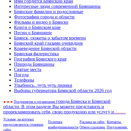
Ими гордится Брянский край
Интересные люди современной Брянщины
Брянские фамилии и родословные
Фотографии города и области
Фильмы и видео о Брянске
Книги о Брянском крае
Песни о Брянщине
Брянск, сюжеты о забытом времени
Брянский край глазами очевидцев
Краеведение Брянской области
Брянская фалеристика
География Брянского края
Природа Брянщины
Святые места
Погода
Телефоны
Улыбнись...чуть чуть лирики
Выборы губернатора Брянской области 2026 год
города Брянска и Брянской
►
►
►
Предприятия и организации
области. В этом разделе Вы можете представить и
прорекламировать себя, свою продукцию или услугу и
..
........
Условия, на которых
Политика
Реклама на сайте.
Контакты.
предоставляются страницы
конфиденциальности
Обмен ссылками.
Предложения.
сайта.