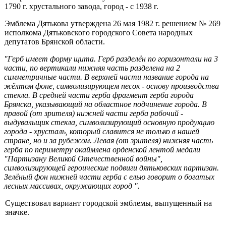
1790 г. хрустального завода, город - с 1938 г.
Эмблема Дятькова утверждена 26 мая 1982 г. решением № 269
исполкома Дятьковского городского Совета народных
депутатов Брянской области.
"
Герб имеет форму щита. Герб разделён по горизонтали на 3
части, по вертикали нижняя часть разделена на 2
симметричные части. В верхней части название города на
жёлтом фоне, символизи­рующем песок - основу производства
стекла. В средней части герба фрагмент герба города
Брянска, указывающий на областное подчи­нение города. В
правой (от зрителя) нижней части герба рабочий -
выдувальщик стекла, символизирующий основную продукцию
горо­да - хрусталь, который славится не только в нашей
стране, но и за рубежом. Левая (от зрителя) нижняя часть
герба по периметру окаймлена орденской лентой медали
"Партизану Великой Отечест­венной войны",
символизирующей героические подвиги дятьковских партизан.
Зелёный фон нижней части герба с елью говорит о бога­тых
лесных массивах, окружающих город ".
Существовал вариант городской эмблемы, выпущенный на
значке.