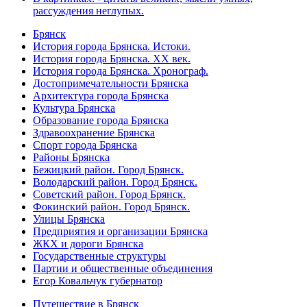
рассуждения неглупых.
Брянск
История города Брянска. Истоки.
История города Брянска. XX век.
История города Брянска. Хронограф.
Достопримечательности Брянска
Архитектура города Брянска
Культура Брянска
Образование города Брянска
Здравоохранение Брянска
Спорт города Брянска
Районы Брянска
Бежицкий район. Город Брянск.
Володарский район. Город Брянск.
Советский район. Город Брянск.
Фокинский район. Город Брянск.
Улицы Брянска
Предприятия и организации Брянска
ЖКХ и дороги Брянска
Государственные структуры
Партии и общественные объединения
Егор Ковальчук губернатор
Путешествие в Брянск