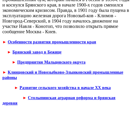
и коснул­ся Брянского края, в начале 1900-х годов сменился
экономическим кризисом. Правда, в 1901 году была пущена в
эксплуатацию железная дорога Новозыб-ков - Климов -
Новгород-Северский, в 1904 году началось движение на
участ­ке Навля - Конотоп, что позволило открыть прямое
сообщение Москва - Киев.
►
Особенности развития промышленности края
►
Брянский завод в Бежице
►
Предприятия Мальцовского округа
►
Клинцовский и Новозыбково-Злынковский промышленные
районы
►
Развитие сельского хозяйства в начале XX века
►
Столыпинская аграрная реформа и брянская
деревня