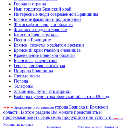
Города и страны
Ими гордится Брянский край
Интересные люди современной Брянщины
Брянские фамилии и родословные
Фотографии города и области
Фильмы и видео о Брянске
Книги о Брянском крае
Песни о Брянщине
Брянск, сюжеты о забытом времени
Брянский край глазами очевидцев
Краеведение Брянской области
Брянская фалеристика
География Брянского края
Природа Брянщины
Святые места
Погода
Телефоны
Улыбнись...чуть чуть лирики
Выборы губернатора Брянской области 2026 год
города Брянска и Брянской
►
►
►
Предприятия и организации
области. В этом разделе Вы можете представить и
прорекламировать себя, свою продукцию или услугу и
..
........
Условия, на которых
Политика
Реклама на сайте.
Контакты.