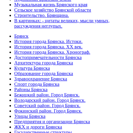
Музыкальная жизнь Брянского края
Сельское хозяйство Брянской области
Строительство. Брянщина.
В картинках: - цитаты великих, мысли умных,
рассуждения неглупых.
Брянск
История города Брянска. Истоки.
История города Брянска. XX век.
История города Брянска. Хронограф.
Достопримечательности Брянска
Архитектура города Брянска
Культура Брянска
Образование города Брянска
Здравоохранение Брянска
Спорт города Брянска
Районы Брянска
Бежицкий район. Город Брянск.
Володарский район. Город Брянск.
Советский район. Город Брянск.
Фокинский район. Город Брянск.
Улицы Брянска
Предприятия и организации Брянска
ЖКХ и дороги Брянска
Государственные структуры