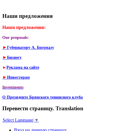
Наши предложения
Наши предложения:
Our proposals:
►
Губернатору А. Богомазу
►
Бизнесу
►
Реклама на сайте
►
Инвесторам
Investments
О Президенте Брянского теннисного клуба
Перевести страницу. Translation
Select Language
▼
Вход на личную страницу