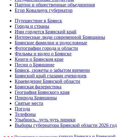
Партии и общественные объединения
Егор Ковальчук губернатор
Путешествие в Брянск
Города и страны
Ими гордится Брянский край
Интересные люди современной Брянщины
Брянские фамилии и родословные
Фотографии города и области
Фильмы и видео о Брянске
Книги о Брянском крае
Песни о Брянщине
Брянск, сюжеты о забытом времени
Брянский край глазами очевидцев
Краеведение Брянской области
Брянская фалеристика
География Брянского края
Природа Брянщины
Святые места
Погода
Телефоны
Улыбнись...чуть чуть лирики
Выборы губернатора Брянской области 2026 год
города Брянска и Брянской
►
►
►
Предприятия и организации