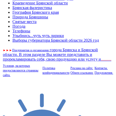
Краеведение Брянской области
Брянская фалеристика
География Брянского края
Природа Брянщины
Святые места
Погода
Телефоны
Улыбнись...чуть чуть лирики
Выборы губернатора Брянской области 2026 год
города Брянска и Брянской
►
►
►
Предприятия и организации
области. В этом разделе Вы можете представить и
прорекламировать себя, свою продукцию или услугу и
..
........
Условия, на которых
Политика
Реклама на сайте.
Контакты.
предоставляются страницы
конфиденциальности
Обмен ссылками.
Предложения.
сайта.