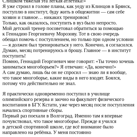
Слишком тяжёлая эта лёгкая атлетика!»
Я уже строил в голове планы, как уеду из Клинцов в Брянск,
поступлю в институт, буду жить в общежитии — сам себе
хозяин и главное… никаких тренировок!
Только, как оказалось, поступить в вуз было непросто.
Мой детский тренер посоветовал обратиться за помощью
к Геннадию Георгиевичу Морозову. Тот в свою очередь
обещал помочь с поступлением, но только при одном условии
— я должен был тренироваться у него. Конечно, я согласился.
Думаю, месяц потренируюсь и брошу. Главное — в институт
поступить!
Помню, Геннадий Георгиевич мне говорит:
«
Ты точно хочешь
заниматься многоборьем?» Я отвечаю:
«
Да, конечно!»
А сам думаю, лишь бы он не спросил — знаю ли я вообще,
что такое многоборье, какие виды в него входят. Боялся,
потому что действительно не знал.
Я практически одновременно поступил в училище
олимпийского резерва и заочно на факультет физического
воспитания в БГУ. Кстати, уже через месяц после поступления
начались спортивные сборы.
Первый раз поехали в Волгоград. Именно там я впервые
почувствовал, что такое многоборье. Прежде я учился
в детской спортивной школе, где всё внимание было
направлено на ребёнка. У меня постоянно