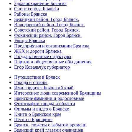
Здравоохранение Брянска
Спорт города Брянска
Районы Брянска
Бежицкий район. Город Брянск.
Володарский район. Город Брянск.
Советский район. Город Брянск.
Фокинский район. Город Брянск.
Улицы Брянска
Предприятия и организации Брянска
ЖКХ и дороги Брянска
Государственные структуры
Партии и общественные объединения
Егор Ковальчук губернатор
Путешествие в Брянск
Города и страны
Ими гордится Брянский край
Интересные люди современной Брянщины
Брянские фамилии и родословные
Фотографии города и области
Фильмы и видео о Брянске
Книги о Брянском крае
Песни о Брянщине
Брянск, сюжеты о забытом времени
Брянский край глазами очевидцев