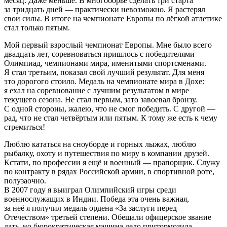
месяц. Даже меньше. В многоборье сделать три старта
за тридцать дней — практически невозможно. Я растерял
свои силы. В итоге на чемпионате Европы по лёгкой атлетике
стал только пятым.
Мой первый взрослый чемпионат Европы. Мне было всего
двадцать лет, соревноваться пришлось с победителями
Олимпиад, чемпионами мира, именитыми спортсменами.
Я стал третьим, показал свой лучший результат. Для меня
это дорогого стоило. Медаль на чемпионате мира в Дохе:
я ехал на соревнование с лучшим результатом в мире
текущего сезона. Не стал первым, зато завоевал бронзу.
С одной стороны, жалею, что не смог победить. С другой —
рад, что не стал четвёртым или пятым. К тому же есть к чему
стремиться!
Люблю кататься на сноуборде и горных лыжах, люблю
рыбалку, охоту и путешествия по миру в компании друзей.
Кстати, по профессии я ещё и военный — прапорщик. Служу
по контракту в рядах Российской армии, в спортивной роте,
полузаочно.
В 2007 году я выиграл Олимпийский игры среди
военнослужащих в Индии. Победа эта очень важная,
за неё я получил медаль ордена
«
За заслуги перед
Отечеством» третьей степени. Обещали офицерское звание
дать, но бюрократическая машина дело притормозила….