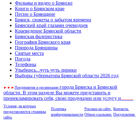
Фильмы и видео о Брянске
Книги о Брянском крае
Песни о Брянщине
Брянск, сюжеты о забытом времени
Брянский край глазами очевидцев
Краеведение Брянской области
Брянская фалеристика
География Брянского края
Природа Брянщины
Святые места
Погода
Телефоны
Улыбнись...чуть чуть лирики
Выборы губернатора Брянской области 2026 год
города Брянска и Брянской
►
►
►
Предприятия и организации
области. В этом разделе Вы можете представить и
прорекламировать себя, свою продукцию или услугу и
..
........
Условия, на которых
Политика
Реклама на сайте.
Контакты.
предоставляются страницы
конфиденциальности
Обмен ссылками.
Предложения.
сайта.