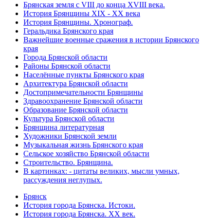
Брянская земля с VIII до конца XVIII века.
История Брянщины XIX - XX века
История Брянщины. Хронограф.
Геральдика Брянского края
Важнейшие военные сражения в истории Брянского
края
Города Брянской области
Районы Брянской области
Населённые пункты Брянского края
Архитектура Брянской области
Достопримечательности Брянщины
Здравоохранение Брянской области
Образование Брянской области
Культура Брянской области
Брянщина литературная
Художники Брянской земли
Музыкальная жизнь Брянского края
Сельское хозяйство Брянской области
Строительство. Брянщина.
В картинках: - цитаты великих, мысли умных,
рассуждения неглупых.
Брянск
История города Брянска. Истоки.
История города Брянска. XX век.