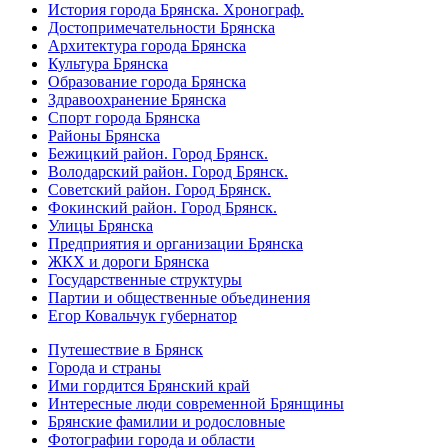
История города Брянска. Хронограф.
Достопримечательности Брянска
Архитектура города Брянска
Культура Брянска
Образование города Брянска
Здравоохранение Брянска
Спорт города Брянска
Районы Брянска
Бежицкий район. Город Брянск.
Володарский район. Город Брянск.
Советский район. Город Брянск.
Фокинский район. Город Брянск.
Улицы Брянска
Предприятия и организации Брянска
ЖКХ и дороги Брянска
Государственные структуры
Партии и общественные объединения
Егор Ковальчук губернатор
Путешествие в Брянск
Города и страны
Ими гордится Брянский край
Интересные люди современной Брянщины
Брянские фамилии и родословные
Фотографии города и области