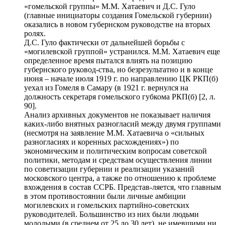
«гомельской группы» М.М. Хатаевич и Д.С. Гуло
(главные инициаторы создания Гомельской губернии)
оказались в новом губернском руководстве на вторых
ролях.
Д.С. Гуло фактически от дальнейшей борьбы с
«могилевской группой» устранился. М.М. Хатаевич еще
определенное время пытался влиять на позицию
губернского руковод-ства, но безрезультатно и в конце
июня – начале июля 1919 г. по направлению ЦК РКП(б)
уехал из Гомеля в Самару (в 1921 г. вернулся на
должность секретаря гомельского губкома РКП(б) [2, л.
90].
Анализ архивных документов не показывает наличия
каких-либо внятных разногласий между двумя группами
(несмотря на заявление М.М. Хатаевича о «сильных
разногласиях и коренных расхождениях») по
экономическим и политическим вопросам советской
политики, методам и средствам осуществления линии
по советизации губернии и реализации указаний
московского центра, а также по отношению к проблеме
вхождения в состав ССРБ. Представ-ляется, что главным
в этом противостоянии были личные амбиции
могилевских и гомельских партийно-советских
руководителей. Большинство из них были людьми
молодыми (в среднем от 25 до 30 лет), не имевшими ни