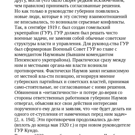
другу, могли (что было скорее редким исключе-нием,
чем правилом) принимать согласованные решения.
Но как только в руководстве губернии появлялись
новые люди, которые в эту систему взаимоотношений
не вписывались, то возникали серьезные конфликты.
Так, в сентябре 1919 г. был создан гомельский
укрепрайон (ГУР). ГУР должен был решать чисто
военные задачи, не заменяя собой обычные советские
структуры власти и управления. Для руковод-ства ГУР
был сформирован Военный Совет ГУР во главе с
комендантом Наумовым (бывшим комендантом
Пензенского укрепрайона). Практически сразу между
ним и местными органа-ми власти возникли
противоречия. Фактически Наумов занял независимую
от местной вла-сти позицию, игнорируя мнение
губернских партийных и советских властей, принимая
само-стоятельные, не согласованные с ними решения.
Обвинения в «нетактичности» и потере до-верия со
стороны ответственных работников губернии Наумов
отвергал, объясняя все свои действия интересами
порученного ему дела и заявляя, что «не будет делать ни
одного от-ступления от намеченных перед ним задач»
[2, л. 194]. Эти противоречия продолжались да-лее
(вплоть до конца мая 1920 г.) и при новом руководителе
ГУР Кундо.