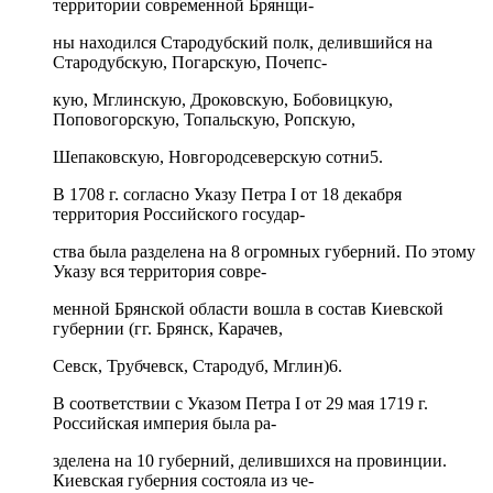
территории современной Брянщи-
ны находился Стародубский полк, делившийся на
Стародубскую, Погарскую, Почепс-
кую, Мглинскую, Дроковскую, Бобовицкую,
Поповогорскую, Топальскую, Ропскую,
Шепаковскую, Новгородсеверскую сотни5.
В 1708 г. согласно Указу Петра I от 18 декабря
территория Российского государ-
ства была разделена на 8 огромных губерний. По этому
Указу вся территория совре-
менной Брянской области вошла в состав Киевской
губернии (гг. Брянск, Карачев,
Севск, Трубчевск, Стародуб, Мглин)6.
В соответствии с Указом Петра I от 29 мая 1719 г.
Российская империя была ра-
зделена на 10 губерний, делившихся на провинции.
Киевская губерния состояла из че-