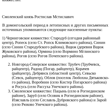
Смоленский князь Ростислав Мстиславич
В домонгольский период в летописных и других письменных
источ­никах упоминаются следующие населенные пункты:
1) Черниговское княжество: Стародуб (сегодня районный
центр), Ропеск (село Ст. Ропск Климовского района), Синин
(село Синин Стародубского района), Вщиж (деревня Вщиж
Жуковского района), Ормина (село Вормино Мглинского
района), Рогов (село Рогов Почепского района).
Новгород-Северское княжество: Трубеч (Трубчевск,
райцентр), Радощ (Погар, райцентр), Корачев
(райцентр), Дебрянск (областной центр), Севьско
(Севск, райцентр), Облов (поселок Любохна Дятьковско-
го района), Воробиин (село Кистер Погарского района)
и Росусь (село Рассуха Унечского района).
Смоленское княжество: Пацынь (село в Рогнединском
районе), Заруб (село Осовик в Рогнединском районе),
Изяславль (село Сеславль Дубровского района) и Зарой
(село Рюхово Унечского района).