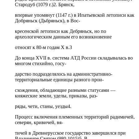
Стародуб (1079 г.)2. Брянск,
впервые упомянут (1147 г.) в Ипатьевской летописи как
Добряньск (Дьбряньск), в Вос-
кресенской летописи как Дебряньск, но по
археологическим данным его возникновение
относят к 80-м годам X в.3
До конца XVII в. система АТД России складывалась во
многом стихийно, госу-
дарство подразделялось на административно-
территориальные единицы разного прои-
схождения, обладающие разными статусами —
княжеские земли, уделы, приказы, раз-
ряды, чети, станы, уезды4.
Процесс включения племенных территорий радимичей,
северян, кривичей, вя-
тичей в Древнерусское государство завершился при
Владимире Святом (980-1015)5. В