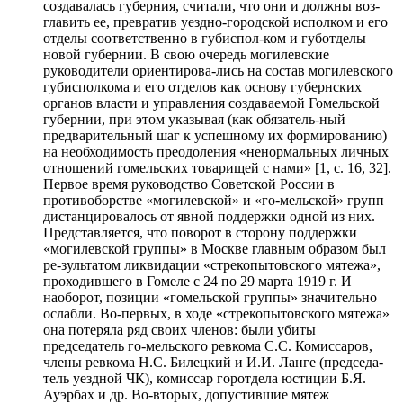
создавалась губерния, считали, что они и должны воз-
главить ее, превратив уездно-городской исполком и его
отделы соответственно в губиспол-ком и губотделы
новой губернии. В свою очередь могилевские
руководители ориентирова-лись на состав могилевского
губисполкома и его отделов как основу губернских
органов власти и управления создаваемой Гомельской
губернии, при этом указывая (как обязатель-ный
предварительный шаг к успешному их формированию)
на необходимость преодоления «ненормальных личных
отношений гомельских товарищей с нами» [1, с. 16, 32].
Первое время руководство Советской России в
противоборстве «могилевской» и «го-мельской» групп
дистанцировалось от явной поддержки одной из них.
Представляется, что поворот в сторону поддержки
«могилевской группы» в Москве главным образом был
ре-зультатом ликвидации «стрекопытовского мятежа»,
проходившего в Гомеле с 24 по 29 марта 1919 г. И
наоборот, позиции «гомельской группы» значительно
ослабли. Во-первых, в ходе «стрекопытовского мятежа»
она потеряла ряд своих членов: были убиты
председатель го-мельского ревкома С.С. Комиссаров,
члены ревкома Н.С. Билецкий и И.И. Ланге (председа-
тель уездной ЧК), комиссар горотдела юстиции Б.Я.
Ауэрбах и др. Во-вторых, допустившие мятеж