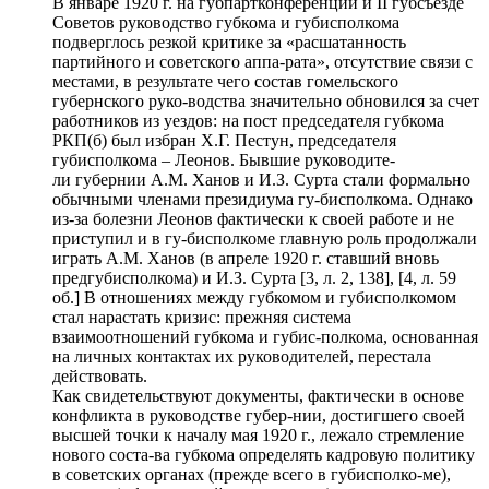
В январе 1920 г. на губпартконференции и II губсъезде
Советов руководство губкома и губисполкома
подверглось резкой критике за «расшатанность
партийного и советского аппа-рата», отсутствие связи с
местами, в результате чего состав гомельского
губернского руко-водства значительно обновился за счет
работников из уездов: на пост председателя губкома
РКП(б) был избран Х.Г. Пестун, председателя
губисполкома – Леонов. Бывшие руководите-
ли губернии А.М. Ханов и И.З. Сурта стали формально
обычными членами президиума гу-бисполкома. Однако
из-за болезни Леонов фактически к своей работе и не
приступил и в гу-бисполкоме главную роль продолжали
играть А.М. Ханов (в апреле 1920 г. ставший вновь
предгубисполкома) и И.З. Сурта [3, л. 2, 138], [4, л. 59
об.] В отношениях между губкомом и губисполкомом
стал нарастать кризис: прежняя система
взаимоотношений губкома и губис-полкома, основанная
на личных контактах их руководителей, перестала
действовать.
Как свидетельствуют документы, фактически в основе
конфликта в руководстве губер-нии, достигшего своей
высшей точки к началу мая 1920 г., лежало стремление
нового соста-ва губкома определять кадровую политику
в советских органах (прежде всего в губисполко-ме),