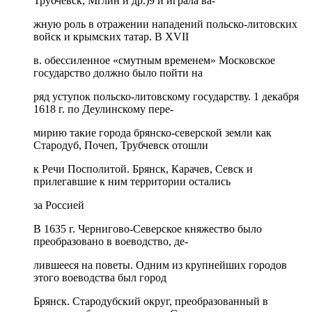
Трубчевск, Мглин и др.)9 и играла ва-
жную роль в отражении нападений польско-литовских
войск и крымских татар. В XVII
в. обессиленное «смутным временем» Московское
государство должно было пойти на
ряд уступок польско-литовскому государству. 1 декабря
1618 г. по Деулинскому пере-
мирию такие города брянско-северской земли как
Стародуб, Почеп, Трубчевск отошли
к Речи Посполитой. Брянск, Карачев, Севск и
прилегавшие к ним территории остались
за Россией
В 1635 г. Чернигово-Северское княжество было
преобразовано в воеводство, де-
лившееся на поветы. Одним из крупнейших городов
этого воеводства был город
Брянск. Стародубский округ, преобразованный в