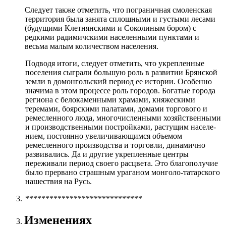
Следует также отметить, что по­граничная смоленская
территория была занята сплошными и густыми лесами
(будущими Клетнянскими и Соколи­ным бором) с
редкими радимичскими населенными пунктами и
весьма малым количеством населения.
Подводя итоги, следует отметить, что укрепленные
поселения сы­грали большую роль в развитии Брянской
земли в домонгольский период ее истории. Особенно
значима в этом процессе роль городов. Богатые го­рода
региона с белокаменными храмами, княжескими
теремами, боярски­ми палатами, домами торгового и
ремесленного люда, многочисленными хозяйственными
и производственными постройками, растущим населе­
нием, постоянно увеличивающимся объемом
ремесленного производства и торговли, динамично
развивались. Да и другие укрепленные центры
переживали период своего расцвета. Это благополучие
было прервано страшным ураганом монголо-татарского
нашествия на Русь.
*****************************
Изменениях