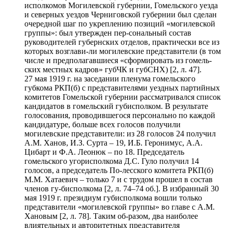
исполкомов Могилевской губернии, Гомельского уезда
и северных уездов Черниговской губернии был сделан
очередной шаг по укреплению позиций «могилевской
группы»: был утвержден пер-сональный состав
руководителей губернских отделов, практически все из
которых возглави-ли могилевские представители (в том
числе и предполагавшиеся «сформировать из гомель-
ских местных кадров» губЧК и губСНХ) [2, л. 47].
27 мая 1919 г. на заседании пленума гомельского
губкома РКП(б) с представителями уездных партийных
комитетов Гомельской губернии рассматривался список
кандидатов в гомельский губисполком. В результате
голосования, проводившегося персонально по каждой
кандидатуре, больше всех голосов получили
могилевские представители: из 28 голосов 24 получил
А.М. Ханов, И.З. Сурта – 19, И.Б. Геронимус, А.А.
Цибарт и Ф.А. Леонюк – по 18. Председатель
гомельского угорисполкома Д.С. Гуло получил 14
голосов, а председатель По-лесского комитета РКП(б)
М.М. Хатаевич – только 7 и с трудом прошел в состав
членов гу-бисполкома [2, л. 74–74 об.]. В избранный 30
мая 1919 г. президиум губисполкома вошли только
представители «могилевской группы» во главе с А.М.
Хановым [2, л. 78]. Таким об-разом, два наиболее
влиятельных и авторитетных представителя