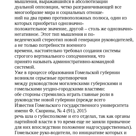
мышления, выражавшийся в абсолютизации
дуальной оппозиции, четко разграничивающей все
многообразие мира и социальных отноше-
ний на два прямо противоположных полюса, один из
которых приобретал однозначно-
положительное значение, другой – столь же однозначно-
негативное. Этот тип мышления и по-
веденческий стереотип новой генерации руководителей,
а не только потребности военного
времени, настоятельно требовал создания системы
строгого вертикального соподчинения, что
принято называть административно-командной
системой.
Уже в процессе образования Гомельской губернии
возникли серьезные противоречия
между руководством могилевскими губернскими и
гомельскими уездно-городскими властями:
обе стороны стремились играть главные роли в
руководстве новой губернии (прежде всего
Известия Гомельского государственного университета
имени Ф. Скорины, № 4 (91), 2015
речь шла о губисполкоме и его отделах, так как органы
партийной власти в то время еще не заняли привычное
для них впоследствии положение надгосударственных).
Гомельские руко-водители, по инициативе которых и