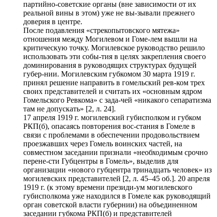
партийно-советские органы (вне зависимости от их
реальной вины в этом) уже не вы-зывали прежнего
доверия в центре.
После подавления «стрекопытовского мятежа»
отношения между Могилевом и Гоме-лем вышли на
критическую точку. Могилевское руководство решило
использовать эти собы-тия в целях закрепления своего
доминирования в руководящих структурах будущей
губер-нии. Могилевским губкомом 30 марта 1919 г.
принял решение направить в гомельский рев-ком трех
своих представителей и считать их «основным ядром
Гомельского Ревкома» с зада-чей «никакого сепаратизма
там не допускать» [2, л. 24].
17 апреля 1919 г. могилевский губисполком и губком
РКП(б), опасаясь повторения вос-стания в Гомеле в
связи с проблемами в обеспечении продовольствием
проезжавших через Гомель воинских частей, на
совместном заседании признали «необходимым срочно
перене-сти Губцентры в Гомель», выделив для
организации «нового губцентра тринадцать человек» из
могилевских представителей [2, л. 45–45 об.]. 20 апреля
1919 г. (к этому времени президи-ум могилевского
губисполкома уже находился в Гомеле как руководящий
орган советской власти губернии) на объединенном
заседании губкома РКП(б) и представителей