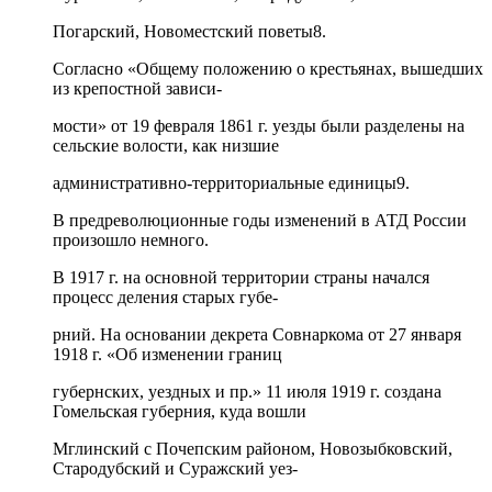
Погарский, Новоместский поветы8.
Согласно «Общему положению о крестьянах, вышедших
из крепостной зависи-
мости» от 19 февраля 1861 г. уезды были разделены на
сельские волости, как низшие
административно-территориальные единицы9.
В предреволюционные годы изменений в АТД России
произошло немного.
В 1917 г. на основной территории страны начался
процесс деления старых губе-
рний. На основании декрета Совнаркома от 27 января
1918 г. «Об изменении границ
губернских, уездных и пр.» 11 июля 1919 г. создана
Гомельская губерния, куда вошли
Мглинский с Почепским районом, Новозыбковский,
Стародубский и Суражский уез-