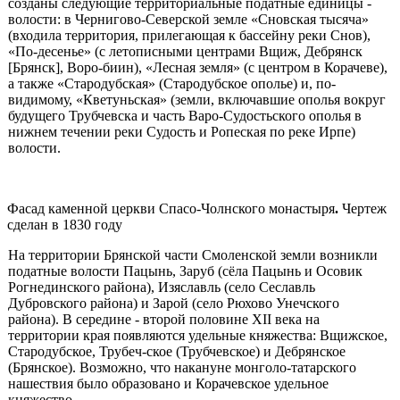
созданы следующие территориальные податные единицы -
волости: в Чернигово-Северской земле «Сновская тысяча»
(входила территория, прилегающая к бассейну реки Снов),
«По-десенье» (с летописными центрами Вщиж, Дебрянск
[Брянск], Воро-биин), «Лесная земля» (с центром в Корачеве),
а также «Стародубская» (Стародубское ополье) и, по-
видимому, «Кветуньская» (земли, включав­шие ополья вокруг
будущего Трубчевска и часть Варо-Судостьского опо­лья в
нижнем течении реки Судость и Ропеская по реке Ирпе)
волости.
Фасад каменной церкви Спасо-Чолнского монастыря
.
Чертеж
сделан в 1830 году
На территории Брянской части Смоленской земли возникли
подат­ные волости Пацынь, Заруб (сёла Пацынь и Осовик
Рогнединского райо­на), Изяславль (село Сеславль
Дубровского района) и Зарой (село Рюхово Унечского
района). В середине - второй половине XII века на
территории края появляются удельные княжества: Вщижское,
Стародубское, Трубеч-ское (Трубчевское) и Дебрянское
(Брянское). Возможно, что накануне монголо-татарского
нашествия было образовано и Корачевское удельное
княжество.