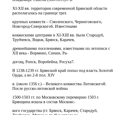
XI-XII вв. территория современной Брянской области
располагалась на границе трех
крупных княжеств – Смоленского, Черниговского,
Новгород-Северского6. Известными
княжескими центрами в XI-XIII вв. были Стародуб,
Трубчевск, Вщиж, Брянск, Карачев,
древнейшими поселениями, известными по летописи с
XII века - Вормино, Синин, Ра-
догощ, Ропск, Воробейна, Росуха7.
В 1238-1239 гг. Брянский край попал под власть Золотой
Орды, а во 2-й пол. XIV
в. (около 1356 г.) – Великого княжества Литовского8.
После русско-литовской войны
1500-1503 гг. по Московскому перемирию 1503 г.
Брянщина вошла в состав Московс-
кого государства (гг. Брянск, Карачев, Стародуб,