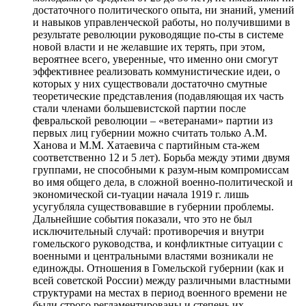
достаточного политического опыта, ни знаний, умений
и навыков управленческой работы, но получившими в
результате революции руководящие по-сты в системе
новой власти и не желавшие их терять, при этом,
вероятнее всего, уверенные, что именно они смогут
эффективнее реализовать коммунистические идеи, о
которых у них существовали достаточно смутные
теоретические представления (подавляющая их часть
стали членами большевистской партии после
февральской революции – «ветеранами» партии из
первых лиц губернии можно считать только А.М.
Ханова и М.М. Хатаевича с партийным ста-жем
соответственно 12 и 5 лет). Борьба между этими двумя
группами, не способными к разум-ным компромиссам
во имя общего дела, в сложной военно-политической и
экономической си-туации начала 1919 г. лишь
усугубляла существовавшие в губернии проблемы.
Дальнейшие события показали, что это не был
исключительный случай: противоречия и внутри
гомельского руководства, и конфликтные ситуации с
военными и центральными властями возникали не
единожды. Отношения в Гомельской губернии (как и
всей советской России) между различными властными
структурами на местах в период военного времени не
были строго регламентированы и степень их