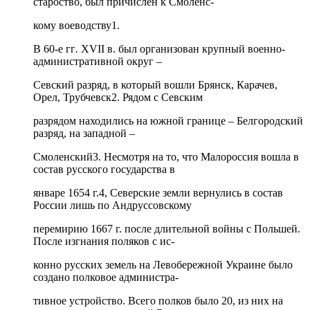
староство, был причислен к Смоленс-
кому воеводству1.
В 60-е гг
.
XVII в. был организован крупный военно-
административной округ –
Севский разряд, в который вошли Брянск, Карачев,
Орел, Трубчевск2. Рядом с Севским
разрядом находились на южной границе – Белгородский
разряд, на западной –
Смоленский3. Несмотря на то, что Малороссия вошла в
состав русского государства в
январе 1654 г.4, Северские земли вернулись в состав
России лишь по Андруссовскому
перемирию 1667 г. после длительной войны с Польшей.
После изгнания поляков с ис-
конно русских земель на Левобережной Украине было
создано полковое администра-
тивное устройство. Всего полков было 20, из них на