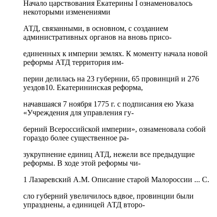
Начало царствования Екатерины I ознаменовалось
некоторыми изменениями
АТД, связанными, в основном, с созданием
административных органов на вновь присо-
единенных к империи землях. К моменту начала новой
реформы АТД территория им-
перии делилась на 23 губернии, 65 провинций и 276
уездов10. Екатерининская реформа,
начавшаяся 7 ноября 1775 г. с подписания ею Указа
«Учреждения для управления гу-
берний Всероссийской империи», ознаменовала собой
гораздо более существенное ра-
зукрупнение единиц АТД, нежели все предыдущие
реформы. В ходе этой реформы чи-
1 Лазаревский А.М. Описание старой Малороссии ... С.
сло губерний увеличилось вдвое, провинции были
упразднены, а единицей АТД второ-