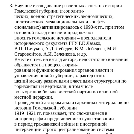
Научное исследование различных аспектов истории
Гомельской губернии (геополити-
ческих, военно-стратегических, экономических,
политических, межнациональных и конфес-
сиональных) активизировалось с 1990-х гг., при этом
основной вклад внесли и продолжают
вносить гомельские историки – преподаватели
исторического факультета ГГУ Г.Г. Лазько,
В.П. Пичуков, А.Д. Лебедев, В.М. Лебедева, М.И.
Старовойтов, А.И. Зеленкова, и др.
Вместе с тем, на взгляд автора, недостаточно внимания
обращается на процесс форми-
рования и функционирования органов власти и
управления новой губернии, характер отно-
шений между различными властными структурами по
горизонтали и вертикали, в том числе
роль органов большевистской партии во властной
местной иерархии.
Проведенный автором анализ архивных материалов по
истории Гомельской губернии
1919–1921 гг. показывает, что сложившееся в
историографии представление о существовании
в период гражданской войны и иностранной
интервенции строго централизованной системы