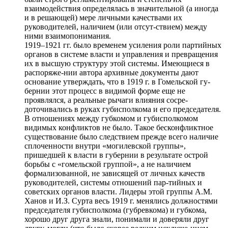
взаимодействия определялась в значительной (а иногда
и в решающей) мере личными качествами их
руководителей, наличием (или отсут-ствием) между
ними взаимопонимания.
1919–1921 гг. было временем усиления роли партийных
органов в системе власти и управления и превращения
их в высшую структуру этой системы. Имеющиеся в
распоряже-нии автора архивные документы дают
основание утверждать, что в 1919 г. в Гомельской гу-
бернии этот процесс в видимой форме еще не
проявлялся, а реальные рычаги влияния сосре-
доточивались в руках губисполкома и его председателя.
В отношениях между губкомом и губисполкомом
видимых конфликтов не было. Такое бесконфликтное
существование было следствием прежде всего наличие
сплоченности внутри «могилевской группы»,
пришедшей к власти в губернии в результате острой
борьбы с «гомельской группой», а не наличием
формализованной, не зависящей от личных качеств
руководителей, системы отношений пар-тийных и
советских органов власти. Лидеры этой группы А.М.
Ханов и И.З. Сурта весь 1919 г. менялись должностями
председателя губисполкома (губревкома) и губкома,
хорошо друг друга знали, понимали и доверяли друг