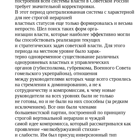
построения всей системы власти в Советской России
требует значительной корректировки.
В этот период централизованная система с характерной
для нее строгой иерархией
властных статусов еще только формировалась и весьма
непросто. Шел поиск таких форм орга-
низации власти, которые наиболее эффективно могли
бы способствовать реализации текущих
и стратегических задач советской власти. Для этого
периода на местном уровне было харак-
терно одновременное существование различных
одноуровневых властных и управленческих
органов (губисполкома, губревкома, Военного Совета
гомельского укрепрайона), отношения
между руководителями которых чаще всего строились
на стремлении к доминированию, а не к
сотрудничеству и компромиссам, к чему новые
руководители на всех уровнях были не только
не готовы, но и не были на них способны (за редким
исключением). Все они были членами
большевистской партии, построенной по принципу
строгой вертикальной иерархии и чуждой
самой идее компромисса, который рассматривался как
проявление «мелкобуржуазной стихии»
и слабости. Им был присущ инверсионный тип