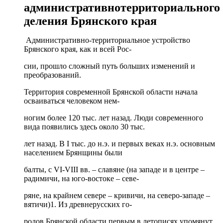
административнотерриториального
деления Брянского края
Административно-территориальное устройство
Брянского края, как и всей Рос-
сии, прошло сложный путь больших изменений и
преобразований.
Территория современной Брянской области начала
осваиваться человеком нем-
ногим более 120 тыс. лет назад. Люди современного
вида появились здесь около 30 тыс.
лет назад. В I тыс. до н.э. и первых веках н.э. основным
населением Брянщины были
балты, с VI-VIII вв. – славяне (на западе и в центре –
радимичи, на юго-востоке – севе-
ряне, на крайнем севере – кривичи, на северо-западе –
вятичи)1. Из древнерусских го-
родов Брянской области первым в летописях упомянут