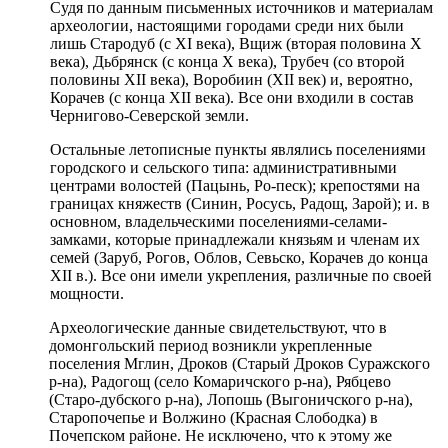
Судя по данным письменных источников и материалам
археологии, настоящими городами среди них были
лишь Стародуб (с XI века), Вщиж (вторая половина X
века), Дьбрянск (с конца X века), Трубеч (со второй
половины XII века), Воробиин (XII век) и, вероятно,
Корачев (с конца XII века). Все они входили в состав
Чернигово-Северской земли.
Остальные летописные пункты являлись поселениями
городского и сельского типа: административными
центрами волостей (Пацынь, Ро-песк); крепостями на
границах княжеств (Синин, Росусь, Радощ, Зарой); и. в
основном, владельческими поселениями-селами-
замками, которые принадлежали князьям и членам их
семей (Заруб, Рогов, Облов, Севьско, Корачев до конца
XII в.). Все они имели укрепления, различные по своей
мощности.
Археологические данные свидетельствуют, что в
домонгольский пе­риод возникли укрепленные
поселения Мглин, Дроков (Старый Дроков Суражского
р-на), Радогощ (село Комаричского р-на), Рябцево
(Старо-дубского р-на), Лопошь (Выгоничского р-на),
Старопочепье и Волжино (Красная Слободка) в
Почепском районе. Не исключено, что к этому же