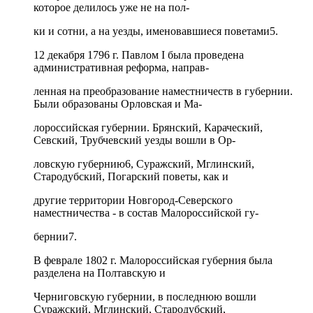
которое делилось уже не на пол-
ки и сотни, а на уезды, именовавшиеся поветами5.
12 декабря 1796 г. Павлом I была проведена
административная реформа, направ-
ленная на преобразование наместничеств в губернии.
Были образованы Орловская и Ма-
лороссийская губернии. Брянский, Караческий,
Севский, Трубчевский уезды вошли в Ор-
ловскую губернию6, Суражский, Мглинский,
Стародубский, Погарский поветы, как и
другие территории Новгород-Северского
наместничества - в состав Малороссийской гу-
бернии7.
В феврале 1802 г. Малороссийская губерния была
разделена на Полтавскую и
Черниговскую губернии, в последнюю вошли
Суражский, Мглинский, Стародубский,