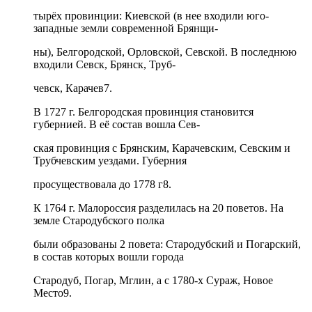
тырёх провинции: Киевской (в нее входили юго-
западные земли современной Брянщи-
ны), Белгородской, Орловской, Севской. В последнюю
входили Севск, Брянск, Труб-
чевск, Карачев7.
В 1727 г. Белгородская провинция становится
губернией. В её состав вошла Сев-
ская провинция с Брянским, Карачевским, Севским и
Трубчевским уездами. Губерния
просуществовала до 1778 г8.
К 1764 г. Малороссия разделилась на 20 поветов. На
земле Стародубского полка
были образованы 2 повета: Стародубский и Погарский,
в состав которых вошли города
Стародуб, Погар, Мглин, а с 1780-х Сураж, Новое
Место9.