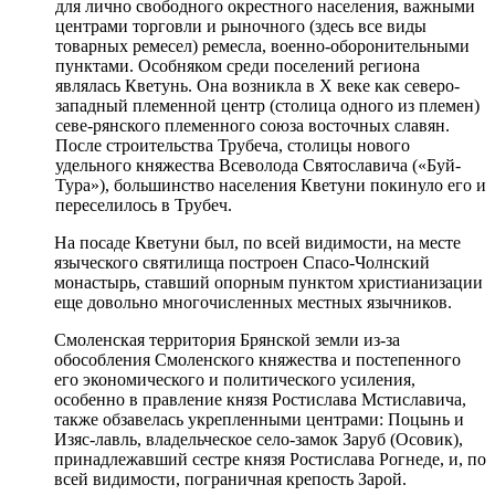
для лично свободного окрестного насе­ления, важными
центрами торговли и рыночного (здесь все виды
товарных ремесел) ремесла, военно-оборонительными
пунктами. Особняком среди по­селений региона
являлась Кветунь. Она возникла в X веке как северо-
западный племенной центр (столи­ца одного из племен)
севе-рянского племенного союза восточных славян.
После строительства Трубеча, столицы нового
удельного княжества Всеволода Свя­тославича («Буй-
Тура»), большинство населения Кветуни покинуло его и
переселилось в Трубеч.
На посаде Кветуни был, по всей видимости, на месте
языческого свя­тилища построен Спасо-Чолнский
монастырь, ставший опорным пунктом христианизации
еще довольно много­численных местных язычников.
Смоленская территория Брянской земли из-за
обособления Смоленского княжества и постепенного
его эконо­мического и политического усиления,
особенно в правление князя Ростислава Мстиславича,
также обзавелась укре­пленными центрами: Поцынь и
Изяс-лавль, владельческое село-замок Заруб (Осовик),
принадлежавший сестре кня­зя Ростислава Рогнеде, и, по
всей види­мости, пограничная крепость Зарой.