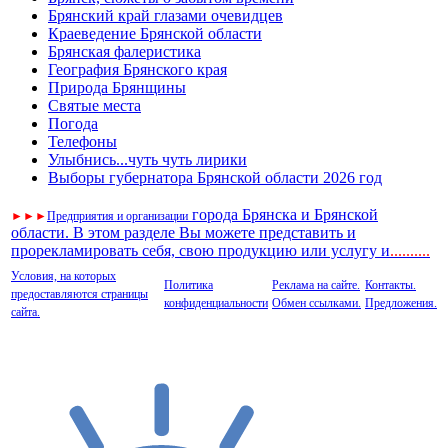
Брянский край глазами очевидцев
Краеведение Брянской области
Брянская фалеристика
География Брянского края
Природа Брянщины
Святые места
Погода
Телефоны
Улыбнись...чуть чуть лирики
Выборы губернатора Брянской области 2026 год
города Брянска и Брянской
►
►
►
Предприятия и организации
области. В этом разделе Вы можете представить и
прорекламировать себя, свою продукцию или услугу и
..
........
Условия, на которых
Политика
Реклама на сайте.
Контакты.
предоставляются страницы
конфиденциальности
Обмен ссылками.
Предложения.
сайта.