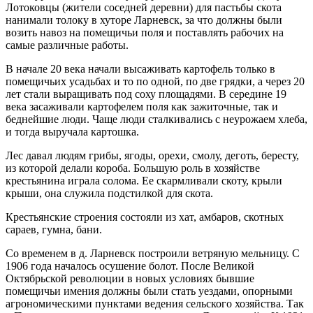
Лотоковцы (жители соседней деревни) для пастьбы скота
нанимали толоку в хуторе Ларневск, за что должны были
возить навоз на помещичьи поля и поставлять рабочих на
самые различные работы.
В начале 20 века начали высаживать картофель только в
помещичьих усадьбах и то по одной, по две грядки, а через 20
лет стали выращивать под соху площадями. В середине 19
века засаживали картофелем поля как зажиточные, так и
беднейшие люди. Чаще люди сталкивались с неурожаем хлеба,
и тогда выручала картошка.
Лес давал людям грибы, ягоды, орехи, смолу, деготь, бересту,
из которой делали короба. Большую роль в хозяйстве
крестьянина играла солома. Ее скармливали скоту, крыли
крыши, она служила подстилкой для скота.
Крестьянские строения состояли из хат, амбаров, скотных
сараев, гумна, бани.
Со временем в д. Ларневск построили ветряную мельницу. С
1906 года началось осушение болот. После Великой
Октябрьской революции в новых условиях бывшие
помещичьи имения должны были стать уездами, опорными
агрономическими пунктами ведения сельского хозяйства. Так