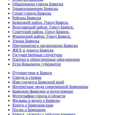
Образование города Брянска
Здравоохранение Брянска
Спорт города Брянска
Районы Брянска
Бежицкий район. Город Брянск.
Володарский район. Город Брянск.
Советский район. Город Брянск.
Фокинский район. Город Брянск.
Улицы Брянска
Предприятия и организации Брянска
ЖКХ и дороги Брянска
Государственные структуры
Партии и общественные объединения
Егор Ковальчук губернатор
Путешествие в Брянск
Города и страны
Ими гордится Брянский край
Интересные люди современной Брянщины
Брянские фамилии и родословные
Фотографии города и области
Фильмы и видео о Брянске
Книги о Брянском крае
Песни о Брянщине
Брянск, сюжеты о забытом времени