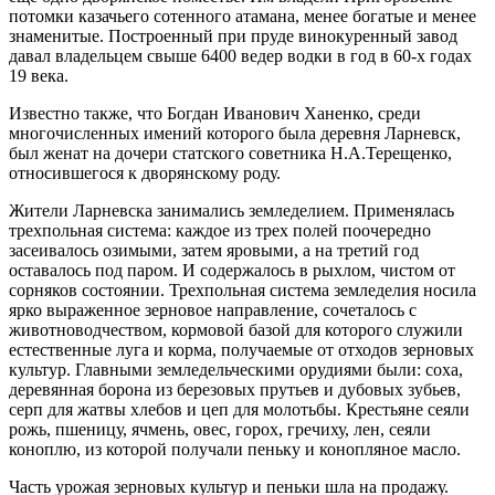
потомки казачьего сотенного атамана, менее богатые и менее
знаменитые. Построенный при пруде винокуренный завод
давал владельцем свыше 6400 ведер водки в год в 60-х годах
19 века.
Известно также, что Богдан Иванович Ханенко, среди
многочисленных имений которого была деревня Ларневск,
был женат на дочери статского советника Н.А.Терещенко,
относившегося к дворянскому роду.
Жители Ларневска занимались земледелием. Применялась
трехпольная система: каждое из трех полей поочередно
засеивалось озимыми, затем яровыми, а на третий год
оставалось под паром. И содержалось в рыхлом, чистом от
сорняков состоянии. Трехпольная система земледелия носила
ярко выраженное зерновое направление, сочеталось с
животноводчеством, кормовой базой для которого служили
естественные луга и корма, получаемые от отходов зерновых
культур. Главными земледельческими орудиями были: соха,
деревянная борона из березовых прутьев и дубовых зубьев,
серп для жатвы хлебов и цеп для молотьбы. Крестьяне сеяли
рожь, пшеницу, ячмень, овес, горох, гречиху, лен, сеяли
коноплю, из которой получали пеньку и конопляное масло.
Часть урожая зерновых культур и пеньки шла на продажу.