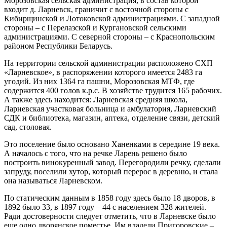
Морозовская сельская администрация, в состав которой
входит д. Ларневск, граничит с восточной стороны с
Кибирщинской и Лотоковской администрациями. С западной
стороны – с Перелазской и Кургановской сельскими
администрациями. С северной стороны – с Краснопольским
районом Республики Беларусь.
На территории сельской администрации расположено СХП
«Ларневское», в распоряжении которого имеется 2483 га
угодий. Из них 1364 га пашни, Морозовская МТФ, где
содержится 400 голов к.р.с. В хозяйстве трудится 165 рабочих.
А также здесь находится: Ларневская средняя школа,
Ларневская участковая больница и амбулатория, Ларневский
СДК и библиотека, магазин, аптека, отделение связи, детский
сад, столовая.
Это поселение было основано Ханенками в середине 19 века.
А началось с того, что на речке Ларень решено было
построить винокуренный завод. Перегородили речку, сделали
запруду, поселили хутор, который перерос в деревню, и стала
она называться Ларневском.
По статическим данным в 1858 году здесь было 18 дворов, в
1892 было 33, в 1897 году – 44 с населением 328 жителей.
Ради достоверности следует отметить, что в Ларневске было
еще одно дворянское поместье. Им владели Пригоровские –