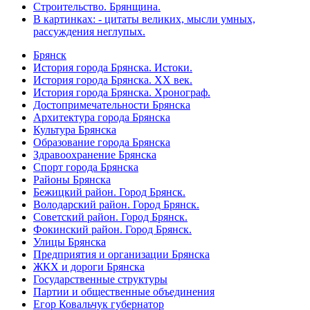
Строительство. Брянщина.
В картинках: - цитаты великих, мысли умных,
рассуждения неглупых.
Брянск
История города Брянска. Истоки.
История города Брянска. XX век.
История города Брянска. Хронограф.
Достопримечательности Брянска
Архитектура города Брянска
Культура Брянска
Образование города Брянска
Здравоохранение Брянска
Спорт города Брянска
Районы Брянска
Бежицкий район. Город Брянск.
Володарский район. Город Брянск.
Советский район. Город Брянск.
Фокинский район. Город Брянск.
Улицы Брянска
Предприятия и организации Брянска
ЖКХ и дороги Брянска
Государственные структуры
Партии и общественные объединения
Егор Ковальчук губернатор