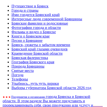
Путешествие в Брянск
Города и страны
Ими гордится Брянский край
Интересные люди современной Брянщины
Брянские фамилии и родословные
Фотографии города и области
Фильмы и видео о Брянске
Книги о Брянском крае
Песни о Брянщине
Брянск, сюжеты о забытом времени
Брянский край глазами очевидцев
Краеведение Брянской области
Брянская фалеристика
География Брянского края
Природа Брянщины
Святые места
Погода
Телефоны
Улыбнись...чуть чуть лирики
Выборы губернатора Брянской области 2026 год
города Брянска и Брянской
►
►
►
Предприятия и организации
области. В этом разделе Вы можете представить и
прорекламировать себя, свою продукцию или услугу и
..
........