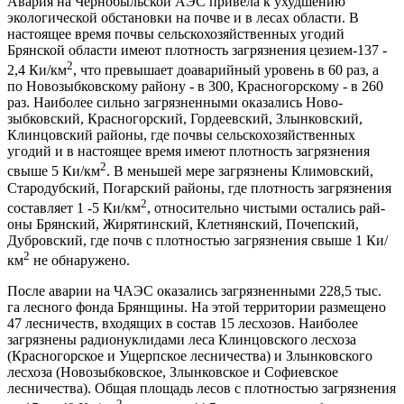
Авария на Чернобыльской АЭС привела к ухудшению
экологи­ческой обстановки на почве и в лесах области. В
настоящее время по­чвы сельскохозяйственных угодий
Брянской области имеют плотность загрязнения цезием-137 -
2
2,4 Ки/км
, что превышает доаварийный уро­вень в 60 раз, а
по Новозыбковскому району - в 300, Красногорско­му - в 260
раз. Наиболее сильно загрязненными оказались Ново-
зыбковский, Красногорский, Гордеевский, Злынковский,
Клинцовский районы, где почвы сельскохозяйственных
угодий и в настоящее время имеют плотность загрязнения
2
свыше 5 Ки/км
. В меньшей мере загряз­нены Климовский,
Стародубский, Погарский районы, где плотность загрязнения
2
составляет 1 -5 Ки/км
, относительно чистыми остались рай­
оны Брянский, Жирятинский, Клетнянский, Почепский,
Дубровский, где почв с плотностью загрязнения свыше 1 Ки/
2
км
не обнаружено.
После аварии на ЧАЭС оказались загрязненными 228,5 тыс.
га лесного фонда Брянщины. На этой территории размещено
47 лесни­честв, входящих в состав 15 лесхозов. Наиболее
загрязнены радио­нуклидами леса Клинцовского лесхоза
(Красногорское и Ущерпское лесничества) и Злынковского
лесхоза (Новозыбковское, Злынковское и Софиевское
лесничества). Общая площадь лесов с плотностью загряз­нения
2