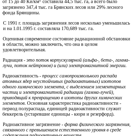
от 15 до 40 Ки/км
составила 44,5 тыс. га, а всего было
загрязнено 347,4 тыс. га Брянских лесов или 29% лесного
фонда Брянщины.
С 1991 г. площадь загрязнения лесов несколько уменьшилась
и на 1.01.1995 г. составляла 170,689 тыс. га.
Оценивая современное состояние радиационной обстановки
в области, можно заключить, что она в целом
удовлетворительная.
Радиация -
это поток корпускулярной (альфа-, бета-, гамма-
лучи, по­
ток нейтронов) и (или) электромагнитной энергии.
Радиоактивность -
процесс самопроизвольного распада
атомных ядер неустойчивых (радиоактивных) изотопов
одного химического элемента, с выделением элементарных
частиц и электромагнитной радиации (гамма-
лучей),
приводящий к превращению в изотопы других химических
элемен­
тов.
Основная характеристика радиоактивности -
период полураспада, еди­ницей радиоактивности служит
беккерель (устаревшие единицы - кюри и резерфорд).
Радиоактивное загрязнение -
форма физического загрязнения,
свя­
занного с превышением естественного уровня в среде
содержания радиоак­
тивных веществ.