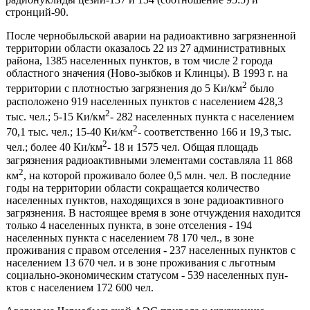
стронций-90.
После чернобыльской аварии на радиоактивно загрязненной
тер­ритории области оказалось 22 из 27 административных
района, 1385 населенных пунктов, в том числе 2 города
областного значения (Ново-зыбков и Клинцы). В 1993 г. на
2
территории с плотностью загрязнения до 5 Ки/км
было
расположено 919 населенных пунктов с населением 428,3
2
тыс. чел.; 5-15 Ки/км
- 282 населенных пункта с населением
2
70,1 тыс. чел.; 15-40 Ки/км
- соответственно 166 и 19,3 тыс.
2
чел.; бо­лее 40 Ки/км
- 18 и 1575 чел. Общая площадь
загрязнения радиоак­тивными элементами составляла 11 868
2
км
, на которой проживало более 0,5 млн. чел. В последние
годы на территории области сокраща­ется количество
населенных пунктов, находящихся в зоне радиоактив­ного
загрязнения. В настоящее время в зоне отчуждения находится
толь­ко 4 населенных пункта, в зоне отселения - 194
населенных пункта с населением 78 170 чел., в зоне
проживания с правом отселения - 237 населенных пунктов с
населением 13 670 чел. и в зоне проживания с льготным
социально-экономическим статусом - 539 населенных пун­
ктов с населением 172 600 чел.