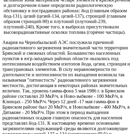
и долго­срочном плане определили радиологическую
обстановку в пострадавших районах: йод (главным образом
йод-131), цезий (цезий-134, цезий-137), строн­ций (главным
образом стронций-90) и плутоний (плутоний-239,
плутоний-240). Кроме того, в выбросах присутствовали
высокорадиоактивные ос­колки топлива (горячие частицы).
Авария на Чернобыльской АЭС послужила причиной
радиоак­тивного загрязнения значительной части территории
Брянской и смеж­ных областей. Большинство населенных
пунктов в югр-западных рай­онах области оказались под
интенсивным воздействием изотопов йода, цезия, стронция и
трансурановых элементов. В силу неравномерности по
длительности и интенсивности их выпадения возникла так
называ­емая "пятнистость" радиоактивного загрязнения
местности, достига­ющая в некоторых районах значительных
величин. Так, уровень гам­ма-фона 5 мая 1986 г. в Брянском
районе составлял 20 МкР/ч, в Ново-зыбкове - 100 МкР/ч, в
Клинцах - 250 МкР/ч. Через 12 дней -17 мая гам­ма-фон в
Брянском районе был 20 МкР/ч, в Новозыбкове - 400 МкР/ч, в
Дятькове - 20 МкР/ч. При этом в период выпадения
радиоактивных осадков главную опасность для населения
представлял йод-131. К на­стоящему времени основными
загрязнителями окружающей среды яв­ляются долгоживущие
радионуклиды цезий-137 и 134 (соотношение 95:5) и