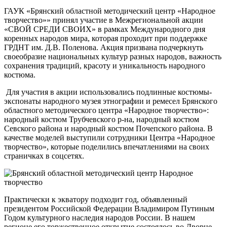
ГАУК «Брянский областной методический центр «Народное
творчество»» принял участие в Межрегиональной акции
«СВОЙ СРЕДИ СВОИХ» в рамках Международного дня
коренных народов мира, которая проходит при поддержке
ГРДНТ им. Д.В. Поленова. Акция призвана подчеркнуть
своеобразие национальных культур разных народов, важность
сохранения традиций, красоту и уникальность народного
костюма.
Для участия в акции использовались подлинные костюмы-
экспонаты народного музея этнографии и ремесел Брянского
областного методического центра «Народное творчество»:
народный костюм Трубчевского р-на, народный костюм
Севского района и народный костюм Почепского района. В
качестве моделей выступили сотрудники Центра «Народное
творчество», которые поделились впечатлениями на своих
страничках в соцсетях.
Практически к экватору подходит год, объявленный
президентом Российской Федерации Владимиром Путиным
Годом культурного наследия народов России. В нашем
регионе его торжественное открытие состоялось во Дворце