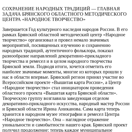
СОХРАНЕНИЕ НАРОДНЫХ ТРАДИЦИЙ — ГЛАВНАЯ
ЗАДАЧА БРЯНСКОГО ОБЛАСТНОГО МЕТОДИЧЕСКОГО
ЦЕНТРА «НАРОДНОЕ ТВОРЧЕСТВО»
Завершается Год культурного наследия народов России. В его рамках Брянский областной методический центр «Народное творчество» организовал и провел немало значимых мероприятий, посвященных изучению и сохранению народных традиций, аутентичного фольклора, показал разнообразие направлений декоративно-прикладного творчества и ремесел и в целом народного творчества Брянской земли. Подводя итоги, хочется отметить его наиболее значимые моменты, многие из которых прошли у нас в области впервые. Брянский регион принял участие во Всероссийском проекте «Вышитая карта России», а Центр «Народное творчество» стал инициатором проведения областного проекта «Вышитая карта Брянской области». Творческую группу возглавила заведующая отделом декоративно-прикладного искусства, народный мастер России и Брянской области Ирина Аниканова. Сама карта теперь хранится в народном музее этнографии и ремесел Центра «Народное творчество». Она – наглядное отражение уникальности и самобытности нашего края. Брянский проект получил продолжение: теперь каждое муниципальное образование работает над собственной вышитой картой. Уже готовы карты Трубчевского и Гордеевского районов, начата работа в Комаричском районе. На будущий год каждый уголок Брянского края обретет очертания вышитых карт. В День славянской письменности и культуры на Славянской площади Брянска открылась фотовыставка традиционного народного костюма Брянской области. Большие информационные стенды с фотографиями комплексов традиционных народных костюмов Брянского, Карачевского, Брасовского, Севского, Унечского, Суражского, Гордеевского районов, Жуковского муниципального и Новозыбковского городского округов могли увидеть гости и жители нашего города. Такой формат – под открытым небом, да еще и с интерактивной составляющей, когда каждый желающий буквально в любое время суток мог отсканировать QR-код и прочитать информацию о представленном комплексе одежды, в Брянске, в этой тематике, прошел впервые. Это стало возможным благодаря реализации регионального проекта «Творческие люди» национального проекта «Культура». «Книгой года» в нашем регионе стала первая часть издания «Традиционный народный костюм Брянской области конца ХIX – начала ХХ века», над которой работали специалисты Центра «Народное творчество» и департамента культуры Брянской области. Также совместный проект Брянского центра казачьей культуры и Центра «Народное творчество» – видеоцикл «Потоканка. Лоскутное одеяло памяти» – стал победителем Всероссийского конкурса визуального творчества «Русь нарядная» Министерства культуры Российской Федерации. В Санкт-Петербурге презентовали Антологию народной культуры. В нее вошли обряды и праздники, эпические сказания, ремесла, промысловые, песенные и танцевальные традиции – ровно 100 объектов нематериального этнокультурного достояния народов России. В их числе – архаичный весенний обряд похорон стрелы Новозыбковского района Брянской области. Как отметила директор Государственного российского Дома народного творчества им. В.Д. Поленова Тамара Пуртова, создание такой антологии – одно из ключевых событий Года культурного наследия, объединившее всю страну, благодаря общей работе удалось представить и собрать воедино живое наследие. В этом году в нашем регионе состоялись сразу четыре фольклорно-этнографические экспедиции в девять районов области: Дубровский, Жуковский, Навлинский, Рогнединский, Унечский, Красногорский, Суражский, Клинцовский и Мглинский. В них приняли участие специалисты из Центра русского фольклора ГРДНТ имени В.Д. Поленова, кафедры истории русской музыки Московской государственной консерватории имени П.И. Чайковского и заведующий сектором традиционной народной культуры регионального Центра «Народное творчество» Иван Булаткин. В ходе экспедиции участники беседовали с настоящими носителями традиций, сделали аудио- и видеозаписи песен, календарных праздников, свадебных обрядов в локальных разновидностях. Весь собранный материал пополнит в том числе архив фольклорно-этнографической базы Центра «Народное творчество», а также войдет в федеральный реестр – государственную информационную систему, созданную в целях учета, сохранения и изучения традиционной народной культуры. Зафиксированные образцы не только сохраняются на различных аудионосителях, но и публикуются. В этом году изданы сразу два выпуска из серии «Антология фольклора Брянской области», посвященные певческой традиции Стародубского и Злынковского районов Брянской области, и буклет «Народные песни Стародубского района Брянской области К.Г. Свитовой». Издания дополнены аудиоприложениями, в которых песни звучат в том объеме и контексте, как их довелось услышать и запечатлеть для потомков фольклористам во время этнографических экспедиций. Уникальные исторические аудиозаписи дополнены описаниями, полевыми комментариями, песенными текстами и фотографиями. В совокупности эти документы образуют объемную музыкально-этнографическую картину одного из ярких периодов жизни самобытной народно-певческой традиции. Экземпляры изданий распространяются среди образовательных и культурно-досуговых учреждений нашей области для дальнейшего их включения в работу кружков и фольклорных ансамблей. Впервые на базе Дворца культуры БМЗ Центра «Народное творчество» состоялся зональный отборочный этап Всероссийского фестиваля-конкурса любительских творческих коллективов в рамках национального проекта «Культура». Среди победителей – заслуженный коллектив народного творчества, народный ансамбль танца «Калинка». Он стал первым лауреатом в нашем регионе одного из крупнейших мероприятий национального проекта «Культура». Принимающую сторону поблагодарили за организацию и радушный прием в дни работы фестиваля-конкурса, за профессионализм и доброжелательность всех специалистов, участвовавших в подготовке и проведении данного мероприятия. Единый День фольклора, новый праздник, направленный на сохранение, развитие и популяризацию традиционной народной культуры, ярко и широко прошел во всех уголках региона. Фестивали, концертные программы и тематически акции с участием фольклорных коллективов сел и деревень организовали культурнодосуговые учреждения на местах. Народные музеи и комнаты крестьянского быта подготовили детские игровые программы, основанные на устном народном творчестве. Кроме этого, гостей ждали встречи с народными исполнителями, мастер-классы, выставки и экскурсии. В этой связи хочется отдельно отметить важную роль культурно-досуговых учреждений Брянской области, которые всегда являются активными участниками всех фестивалей, конкурсов, праздников, проектов, выставок, семинаров и творческих лабораторий, организованных Центром «Народное творчество». Не стали исключением и три областных грантовых проекта, посвященные Году культурного наследия народов России, реализованные в рамках регионального проекта «Творческие люди» национального проекта «Культура». Коллективы – обладатели гран-при – на средства грантовой поддержки в свои культурно-досуговые учреждения приобрели новые музыкальные инструменты и костюмы, современное техническое оборудование. Все это мотивирует каждый творческий коллектив региона, побуждает принимать участие в будущих фестивалях-конкурсах, в результате с каждым годом растет качество программ конкурсантов, уровень выступлений. Ярким примером развития и сохранения интереса к народной культуре на местах стало открытие в Жуковке Центра народной культуры и ручного ткачества. Здесь постоянно проходят мастер-классы по овладению навыками ткачества, экскурсии, в ходе которых сотрудники Центра приобщают посетителей к истокам русской народной культуры. Проект Жуковского культурно-досугового центра «Под знаком ткачества» вначале стал победителем регионального этапа, а потом и Всероссийского ведомственного проекта Министерства культуры Российской Федерации «Дом культуры. Новый формат», подпроекта программы «Культурная инициатива». Заслуженную награду – диплом лауреата III степени – получила директор Жуковского культурно-досугового центра Наталья Белова. 1 декабря в Совете Федерации Федерального Собрания Российской Федерации прошла встреча председателя верхней палаты парламента В.И. Матвиенко с руководителями центров народного творчества, домов и дворцов культуры, деятелями культуры и искусства. Одним из выступающих стал Иван Булаткин, руководитель народного семейного фольклорного ансамбля «Горошины», лауреат Премии Правительства РФ «Душа России», заслуженный работник культуры Брянской области, заведующий сектором традиционной народной культуры регионального Центра «Народное творчество». Он поделился с коллегами опытом работы с семейным коллективом, а также выступил с предложением о включении в программу поддержки культуры села обеспечение сельских домов культуры русскими народными музыкальными инструментами. Инициатива была одобрена на самом высоком уровне. Внимание государства к народной культуре, в том числе решение вопросов материально-технического обеспечения, способствует ее популяризации и формированию интереса у людей разных поколений. Особенно важно, что это находит живой отклик у молодежи. Так, в этом году созданы новые детские творческие коллективы: в культурно-досуговом центре Брасовского района известным на Брянщине музыкантом-виртуозом Александром Скворцовым был создан детский фольклорный ансамбль «Завалинка», в Кокоревском поселковом Доме культуры Суземского района был создан фольклорный ансамбль «Сударушка», в Троснянском сельском Доме культуры Жуковского района – фольклорный ансамбль «Карагод». При Брянском областном методическом центре «Народное творчество» начал свою работу фольклорный ансамбль «Семеюшка» под руководством известной певицы, автора и педагога Иванны Сычевой. Безусловно, изучение народной культуры не может регламентироваться одним годом, оно будет продолжаться, возвращение к народным истокам – основа культурной памяти народа, его бесценное наследие. И все-таки 2022 год – Год культурного наследия народов России – помог ярко представить все грани народного творчества, акцентировал на нем общее внимание, показав его возм