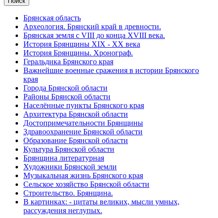
Брянская область
Археология. Брянский край в древности.
Брянская земля с VIII до конца XVIII века.
История Брянщины XIX - XX века
История Брянщины. Хронограф.
Геральдика Брянского края
Важнейшие военные сражения в истории Брянского
края
Города Брянской области
Районы Брянской области
Населённые пункты Брянского края
Архитектура Брянской области
Достопримечательности Брянщины
Здравоохранение Брянской области
Образование Брянской области
Культура Брянской области
Брянщина литературная
Художники Брянской земли
Музыкальная жизнь Брянского края
Сельское хозяйство Брянской области
Строительство. Брянщина.
В картинках: - цитаты великих, мысли умных,
рассуждения неглупых.