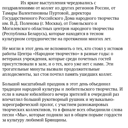
Их яркие выступления чередовались с
поздравлениями от коллег из других регионов России, от
Тамары Валентиновны Пуртовой, директора
Государственного Российского Дома народного творчества
им. В.Д. Поленова (г. Москва), от Гомельского и
Могилевского областных центров народного творчества
(Республика Беларусь), которые находятся в тесном
культурном сотрудничестве на протяжении многих лет.
Не могли в этот день не вспомнить о тех, кто стоял у истоков
работы Центра «Народное творчество» в разные годы: о
ветеранах учреждения, которые среди почетных гостей
присутствовали в зале, и о тех, кого уже нет с нами. Эти
трогательные минуты вызвали продолжительные
аплодисменты, зал стоя почтил память ушедших коллег.
Большой масштабный праздник в этот день объединил
традиции народной культуры и любительского творчества. И
если в начале юбилейного вечера зрителей в очередной раз
впечатлил большой рукотворный рушник и музыкально-
хореографический пролог, с участием разножанровых
творческих коллективов, то в финале всех объединили слова
песни «Мы», которые подняли зал в общем порыве гордости
за культуру любимой Брянщины.