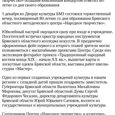
творчество» большим юбилейным концертом отметил 80-
летие со дня своего образования
5 декабря во Дворце культуры БМЗ состоялся торжественный
вечер, посвященный 80-летию со дня образования Брянского
областного методического центра «Народное творчество».
Юбилейный настрой ощущался сразу при входе в учреждение.
Посетителей встречал оркестр народных инструментов
Брянского областного колледжа искусств. В празднично
оформленных фойе первого и второго этажей зрители могли
познакомиться с масштабными проектами Центра. Среди них
экспозиция фоторабот проекта «Традиционный народный
костюм конца XIX – начала XX вв.», вышитые карты и
лоскутные одеяла Брянской области, выставка работ школы-
студии «Мастер».
Одно из первых созданных учреждений культуры в нашем
регионе с солидной датой пришли поздравить: заместитель
Губернатора Брянской области Валентина Михайловна
Миронова, депутат Брянской областной Думы Сергей
Фёдорович Чесалин, директор департамента культуры
Брянской области Юрий Юрьевич Сатюков, коллеги из
государственных и муниципальных учреждений культуры.
Сотрудников Центра «Народное творчество» и культурно-