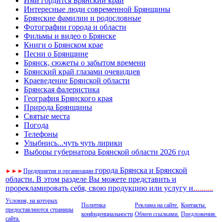
Ими гордится Брянский край
Интересные люди современной Брянщины
Брянские фамилии и родословные
Фотографии города и области
Фильмы и видео о Брянске
Книги о Брянском крае
Песни о Брянщине
Брянск, сюжеты о забытом времени
Брянский край глазами очевидцев
Краеведение Брянской области
Брянская фалеристика
География Брянского края
Природа Брянщины
Святые места
Погода
Телефоны
Улыбнись...чуть чуть лирики
Выборы губернатора Брянской области 2026 год
города Брянска и Брянской
►
►
►
Предприятия и организации
области. В этом разделе Вы можете представить и
прорекламировать себя, свою продукцию или услугу и
..
........
Условия, на которых
Политика
Реклама на сайте.
Контакты.
предоставляются страницы
конфиденциальности
Обмен ссылками.
Предложения.
сайта.