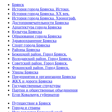
Брянск
История города Брянска. Истоки.
История города Брянска. XX век.
История города Брянска. Хронограф.
Достопримечательности Брянска
Архитектура города Брянска
Культура Брянска
Образование города Брянска
Здравоохранение Брянска
Спорт города Брянска
Районы Брянска
Бежицкий район. Город Брянск.
Володарский район. Город Брянск.
Советский район. Город Брянск.
Фокинский район. Город Брянск.
Улицы Брянска
Предприятия и организации Брянска
ЖКХ и дороги Брянска
Государственные структуры
Партии и общественные объединения
Егор Ковальчук губернатор
Путешествие в Брянск
Города и страны