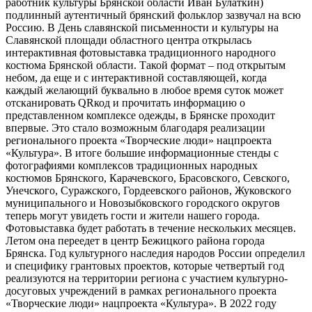
работник культуры Брянской области Иван Булаткин)
подлинный аутентичный брянский фольклор зазвучал на всю
Россию. В День славянской письменности и культуры на
Славянской площади областного центра открылась
интерактивная фотовыставка традиционного народного
костюма Брянской области. Такой формат – под открытым
небом, да еще и с интерактивной составляющей, когда
каждый желающий буквально в любое время суток может
отсканировать QRкод и прочитать информацию о
представленном комплексе одежды, в Брянске проходит
впервые. Это стало возможным благодаря реализации
регионального проекта «Творческие люди» нацпроекта
«Культура». В итоге большие информационные стенды с
фотографиями комплексов традиционных народных
костюмов Брянского, Карачевского, Брасовского, Севского,
Унечского, Суражского, Гордеевского районов, Жуковского
муниципального и Новозыбковского городского округов
теперь могут увидеть гости и жители нашего города.
Фотовыставка будет работать в течение нескольких месяцев.
Летом она переедет в центр Бежицкого района города
Брянска. Год культурного наследия народов России определил
и специфику грантовых проектов, которые четвертый год
реализуются на территории региона с участием культурно-
досуговых учреждений в рамках регионального проекта
«Творческие люди» нацпроекта «Культура». В 2022 году