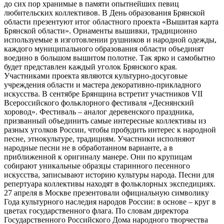
до сих пор хранимые в памяти опытнейших певиц
любительских коллективов. В День образования Брянской
области презентуют итог областного проекта «Вышитая карта
Брянской области». Орнаменты вышивки, традиционно
используемые в изготовлении рушников и народной одежды,
каждого муниципального образования области объединят
воедино в большом вышитом полотне. Так ярко и самобытно
будет представлен каждый уголок Брянского края.
Участниками проекта являются культурно-досуговые
учреждения области и мастера декоративно-прикладного
искусства. В сентябре Брянщина встретит участников VII
Всероссийского фольклорного фестиваля «Деснянский
хоровод». Фестиваль – аналог деревенского праздника,
призванный объединить самые интересные коллективы из
разных уголков России, чтобы пробудить интерес к народной
песне, этнокультуре, традициям. Участники исполняют
народные песни не в обработанном варианте, а в
приближенной к оригиналу манере. Они по крупицам
собирают уникальные образцы старинного песенного
искусства, записывают историю культуры народа. Песни для
репертуара коллективы находят в фольклорных экспедициях.
27 апреля в Москве презентовали официальную символику
Года культурного наследия народов России: в основе – круг в
цветах государственного флага. По словам директора
Государственного Российского Дома народного творчества