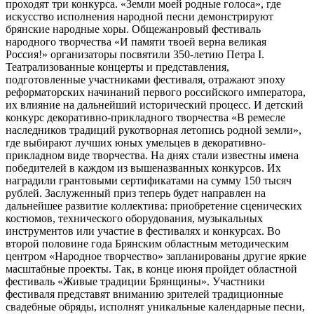
проходят три конкурса. «Земли моей родные голоса», где
искусство исполнения народной песни демонстрируют
брянские народные хоры. Общежанровый фестиваль
народного творчества «И памяти твоей верна великая
Россия!» организаторы посвятили 350-летию Петра I.
Театрализованные концерты и представления,
подготовленные участниками фестиваля, отражают эпоху
реформаторских начинаний первого российского императора,
их влияние на дальнейший исторический процесс. И детский
конкурс декоративно-прикладного творчества «В ремесле
наследников традиций рукотворная летопись родной земли»,
где выбирают лучших юных умельцев в декоративно-
прикладном виде творчества. На днях стали известны имена
победителей в каждом из вышеназванных конкурсов. Их
наградили грантовыми сертификатами на сумму 150 тысяч
рублей. Заслуженный приз теперь будет направлен на
дальнейшее развитие коллектива: приобретение сценических
костюмов, технического оборудования, музыкальных
инструментов или участие в фестивалях и конкурсах. Во
второй половине года Брянским областным методическим
центром «Народное творчество» запланированы другие яркие
масштабные проекты. Так, в конце июня пройдет областной
фестиваль «Живые традиции Брянщины». Участники
фестиваля представят вниманию зрителей традиционные
свадебные обряды, исполнят уникальные календарные песни,