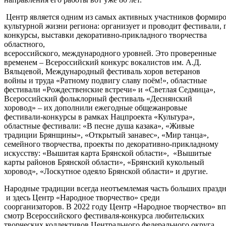
Центр является одним из самых активных участников формир
культурной жизни региона: организует и проводит фестивали,
конкурсы, выставки декоративно-прикладного творчества
областного,
всероссийского, международного уровней. Это проверенные
временем – Всероссийский конкурс вокалистов им. А.Д.
Вяльцевой, Международный фестиваль хоров ветеранов
войны и труда «Ратному подвигу славу поём!», областные
фестивали «Рождественские встречи» и «Светлая Седмица»,
Всероссийский фольклорный фестиваль «Деснянский
хоровод» – их дополнили ежегодные общежанровые
фестивали-конкурсы в рамках Нацпроекта «Культура»,
областные фестивали: «В песне душа казака», «Живые
традиции Брянщины», «Открытый занавес», «Мир танца»,
семейного творчества, проекты по декоративно-прикладному
искусству: «Вышитая карта Брянской области», «Вышитые
карты районов Брянской области», «Брянский кукольный
хоровод», «Лоскутное одеяло Брянской области» и другие.
Народные традиции всегда неотъемлемая часть больших праздн
и здесь Центр «Народное творчество» среди
соорганизаторов. В 2022 году Центр «Народное творчество» в
смотр Всероссийского фестиваля-конкурса любительских
творческих коллективов Центрального федерального округа.