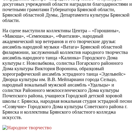
досуговых учреждений области наградили благодарностями и
почетными грамотами Губернатора Брянской области,
Брянской областной Думы, Департамента культуры Брянской
области.
На сцене выступили коллективы Центра – «Горошины»,
«Макоша», «Семеюшка», «Фантазия», народный
академический хор ветеранов и его творческие друзья:
ансамбль народной музыки «Ватага» Брянской областной
филармонии, заслуженный коллектив народного творчества
ансамбль народного танца «Калинка» Городского Дома
культуры г. Новозыбкова, солистка Погарского районного
Дома культуры Виктория Воронина, образцовый
хореографический ансамбль эстрадного танца «Эдельвейс»
Дворца культуры им. В.В. Мейпариани города Сельцо,
народный вокальный мужской ансамбль «Удальцы» и
солистки Районного межпоселенческого Дома культуры
Почепского района, учащиеся Городской детской хоровой
школы г. Брянска, народная вокальная студия эстрадной песни
«Созвучие» Городского Дома культуры Советского района г.
Брянска и коллективы Брянского областного колледжа
искусств.