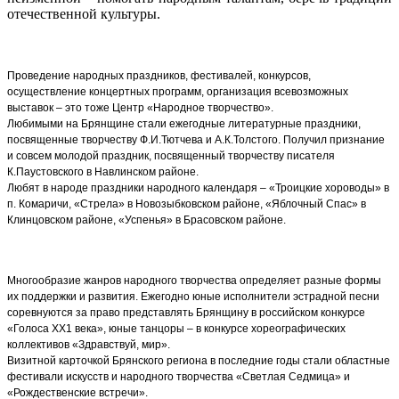
отечественной культуры.
Проведение народных праздников, фестивалей, конкурсов,
осуществление концертных программ, организация всевозможных
выставок – это тоже Центр «Народное творчество».
Любимыми на Брянщине стали ежегодные литературные праздники,
посвященные творчеству Ф.И.Тютчева и А.К.Толстого. Получил признание
и совсем молодой праздник, посвященный творчеству писателя
К.Паустовского в Навлинском районе.
Любят в народе праздники народного календаря – «Троицкие хороводы» в
п. Комаричи, «Стрела» в Новозыбковском районе, «Яблочный Спас» в
Клинцовском районе, «Успенья» в Брасовском районе.
Многообразие жанров народного творчества определяет разные формы
их поддержки и развития. Ежегодно юные исполнители эстрадной песни
соревнуются за право представлять Брянщину в российском конкурсе
«Голоса ХХ1 века», юные танцоры – в конкурсе хореографических
коллективов «Здравствуй, мир».
Визитной карточкой Брянского региона в последние годы стали областные
фестивали искусств и народного творчества «Светлая Седмица» и
«Рождественские встречи».