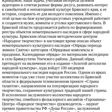
Кривцовой, наша задача, учитывая интересы целевой
аудитории и сочетая разные формы досуга, развивать интерес
к самобытной и неповторимой культуре Брянского края, к ее
истории, сохранить ее для молодого поколения. Именно с
этой целью на базе культурнодосуговых учреждений работают
и создаются музеи, комнаты и уголки крестьянского быта. В
Брянской области продолжается работа по формированию
реестра объектов нематериального наследия в сфере народной
культуры. Брянским областным методическим центром
«Народное творчество» в настоящее время описан объект
нематериального культурного наследия «Обряды периода
зимних Святок» категория «Обрядовые комплексы и
праздники. Календарные обряды» по материалам экспедиции
в село Брянкустичи Унечского района. Данный обряд
претендует на включение его в издание «Золотой антологии
народной культуры», куда войдут 100 шедевров
нематериального наследия народов России. Одним из ярких
моментов года уже стало участие коллектива из Брянской
области в федеральном телевизионном проекте «Страна
талантов», направленном на популяризацию народного
творчества, сохранение культурных традиций нашей страны.
В исполнении заслуженного коллектива народного
творчества, семейного фольклорного ансамбля «Горошины»
Центра «Народное творчество» (руководитель – лауреат
премии правительства РФ «Душа России», заслуженный