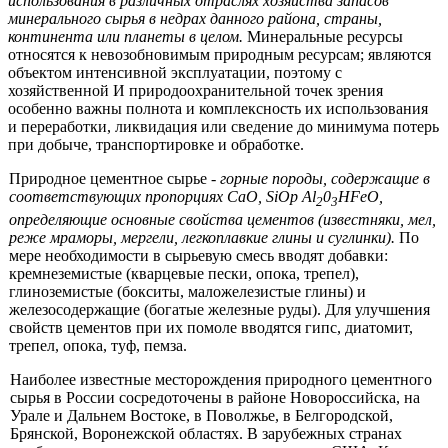
использования в различных отраслях хозяйства запасов
минерального сырья в недрах дан­ного района, страны,
континента или планеты в целом.
Минеральные ресур­сы
относятся к невозобновимым природным ресурсам; являются
объектом интенсивной эксплуатации, поэтому с
хозяйственной И природоохранитель­ной точек зрения
особенно важны полнота и комплексность их использова­ния
и переработки, ликвидация или сведение до минимума потерь
при до­быче, транспортировке и обработке.
Природное цементное сырье -
горные породы, содержащие в
соот­ветствующих пропорциях СаО,
SiOp Al
0
HFeO,
2
3
определяющие основные свойства цементов (известняки, мел,
реже мраморы, мергели, легкоплавкие глины и суглинки).
По
мере необходимости в сырьевую смесь вводят добав­ки:
кремнеземистые (кварцевые пески, опока, трепел),
глиноземистые (бок­ситы, маложелезистые глины) и
железосодержащие (богатые железные руды). Для улучшения
свойств цементов при их помоле вводятся гипс, диа­томит,
трепел, опока, туф, пемза.
Наиболее известные месторождения природного цементного
сырья в Рос­сии сосредоточены в районе Новороссийска, на
Урале и Дальнем Востоке, в Поволжье, в Белгородской,
Брянской, Воронежской областях. В зарубежных странах