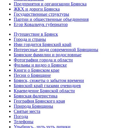
Предприятия и организации Брянска
ЖКХ и дороги Брянска
Государственные структуры
Партии и общественные объединения
Егор Ковальчук губернатор
Путешествие в Брянск
Города и страны
Ими гордится Брянский край
Интересные люди современной Брянщины
Брянские фамилии и родословные
Фотографии города и области
Фильмы и видео о Брянске
Книги о Брянском крае
Песни о Брянщине
Брянск, сюжеты о забытом времени
Брянский край глазами очевидцев
Краеведение Брянской области
Брянская фалеристика
География Брянского края
Природа Брянщины
Святые места
Погода
Телефоны
Улыбнись...чуть чуть лирики