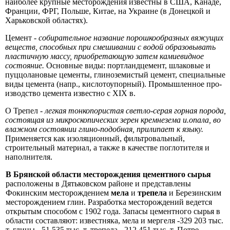
наиболее крупные месторождения известны в США, Канаде,
Фран­ции, ФРГ, Польше, Китае, на Украине (в Донецкой и
Харьковской областях).
Цемент -
собирательное название порошкообразных вяжущих
ве­ществ, способных при смешивании с водой образовывать
пластичную мас­су, приобретающую затем камиевидное
состояние.
Основные виды: порт­ландцемент, шлаковые и
пуццолановые цементы, глиноземистый цемент, специальные
виды цемента (напр., кислотоупорный). Промышленное про­
изводство цемента известно с XIX в.
О Трепел -
легкая тонкопористая светло-серая горная порода,
состоящая из микроскопических зерен кремнезема и.опала, во
влажном состоянии глино-подобная, прилипает к языку.
Применяется как изоляционный, фильтроваль­ный,
строительный материал, а также в качестве поглотителя и
наполнителя.
В Брянской области месторождения цементного сырья
расположе­ны в Дятьковском районе и представлены
Фокинским месторождени­ем
мела
и
трепела
и Березинским
месторождением глин. Разработка месторождений ведется
открытым способом с 1902 года. Запасы це­ментного сырья в
области составляют: известняка, мела и мергеля -329 203 тыс.
т, глины - 51 535 тыс. т, трепела - 212 451 тыс. т. Потре­