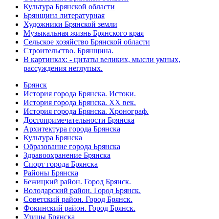
Культура Брянской области
Брянщина литературная
Художники Брянской земли
Музыкальная жизнь Брянского края
Сельское хозяйство Брянской области
Строительство. Брянщина.
В картинках: - цитаты великих, мысли умных,
рассуждения неглупых.
Брянск
История города Брянска. Истоки.
История города Брянска. XX век.
История города Брянска. Хронограф.
Достопримечательности Брянска
Архитектура города Брянска
Культура Брянска
Образование города Брянска
Здравоохранение Брянска
Спорт города Брянска
Районы Брянска
Бежицкий район. Город Брянск.
Володарский район. Город Брянск.
Советский район. Город Брянск.
Фокинский район. Город Брянск.
Улицы Брянска