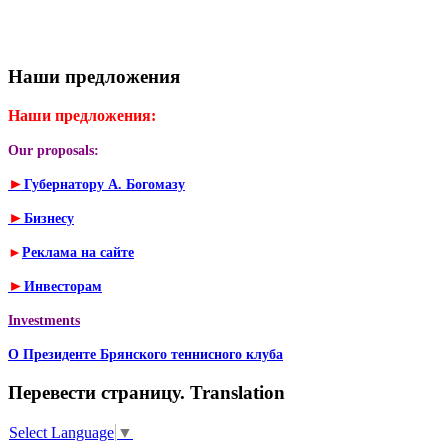
Наши предложения
Наши предложения:
Our proposals:
►
Губернатору А. Богомазу
►
Бизнесу
►
Реклама на сайте
►
Инвесторам
Investments
О Президенте Брянского теннисного клуба
Перевести страницу. Translation
Select Language
▼