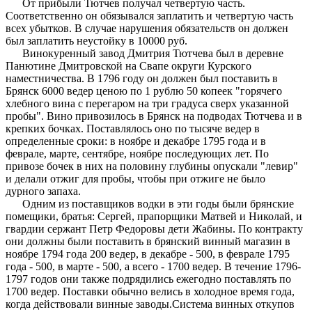
От прибыли Тютчев получал четвертую часть.
Соответственно он обязывался заплатить и четвертую часть
всех убытков. В случае нарушения обязательств он должен
был заплатить неустойку в 10000 руб.
Винокуренный завод Дмитрия Тютчева был в деревне
Панютине Дмитровской на Свапе округи Курского
наместничества. В 1796 году он должен был поставить в
Брянск 6000 ведер ценою по 1 рублю 50 копеек "горячего
хлебного вина с перегаром на три градуса сверх указанной
пробы". Вино привозилось в Брянск на подводах Тютчева и в
крепких бочках. Поставлялось оно по тысяче ведер в
определенные сроки: в ноябре и декабре 1795 года и в
феврале, марте, сентябре, ноябре последующих лет. По
привозе бочек в них на половину глубины опускали "левир"
и делали отжиг для пробы, чтобы при отжиге не было
дурного запаха.
Одним из поставщиков водки в эти годы были брянские
помещики, братья: Сергей, прапорщики Матвей и Николай, и
гвардии сержант Петр Федоровы дети Жабины. По контракту
они должны были поставить в брянский винный магазин в
ноябре 1794 года 200 ведер, в декабре - 500, в феврале 1795
года - 500, в марте - 500, а всего - 1700 ведер. В течение 1796-
1797 годов они также подрядились ежегодно поставлять по
1700 ведер. Поставки обычно велись в холодное время года,
когда действовали винные заводы.Система винных откупов