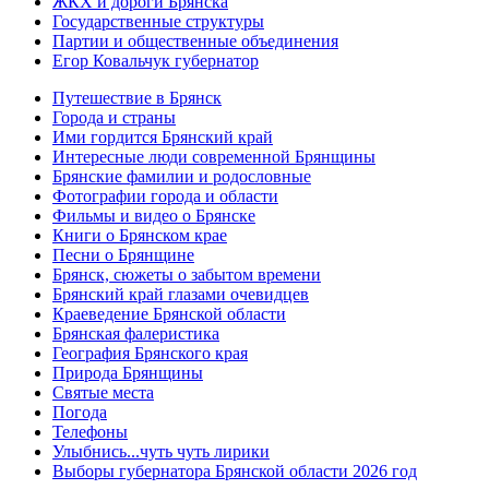
ЖКХ и дороги Брянска
Государственные структуры
Партии и общественные объединения
Егор Ковальчук губернатор
Путешествие в Брянск
Города и страны
Ими гордится Брянский край
Интересные люди современной Брянщины
Брянские фамилии и родословные
Фотографии города и области
Фильмы и видео о Брянске
Книги о Брянском крае
Песни о Брянщине
Брянск, сюжеты о забытом времени
Брянский край глазами очевидцев
Краеведение Брянской области
Брянская фалеристика
География Брянского края
Природа Брянщины
Святые места
Погода
Телефоны
Улыбнись...чуть чуть лирики
Выборы губернатора Брянской области 2026 год