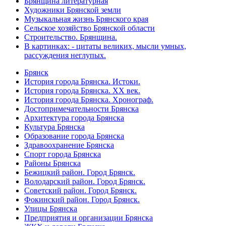
Брянщина литературная
Художники Брянской земли
Музыкальная жизнь Брянского края
Сельское хозяйство Брянской области
Строительство. Брянщина.
В картинках: - цитаты великих, мысли умных,
рассуждения неглупых.
Брянск
История города Брянска. Истоки.
История города Брянска. XX век.
История города Брянска. Хронограф.
Достопримечательности Брянска
Архитектура города Брянска
Культура Брянска
Образование города Брянска
Здравоохранение Брянска
Спорт города Брянска
Районы Брянска
Бежицкий район. Город Брянск.
Володарский район. Город Брянск.
Советский район. Город Брянск.
Фокинский район. Город Брянск.
Улицы Брянска
Предприятия и организации Брянска