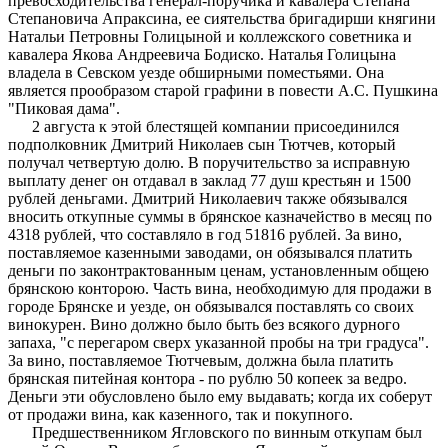
превосходительства генерал-поручика и кавалера Степана
Степановича Апраксина, ее сиятельства бригадирши княгини
Натальи Петровны Голицыной и коллежского советника и
кавалера Якова Андреевича Бодиско. Наталья Голицына
владела в Севском уезде обширными поместьями. Она
является прообразом старой графини в повести А.С. Пушкина
"Пиковая дама".
2 августа к этой блестящей компании присоединился
подполковник Дмитрий Николаев сын Тютчев, который
получал четвертую долю. В поручительство за исправную
выплату денег он отдавал в заклад 77 душ крестьян и 1500
рублей деньгами. Дмитрий Николаевич также обязывался
вносить откупные суммы в брянское казначейство в месяц по
4318 рублей, что составляло в год 51816 рублей. За вино,
поставляемое казенными заводами, он обязывался платить
деньги по законтрактованным ценам, установленным общею
брянскою конторою. Часть вина, необходимую для продажи в
городе Брянске и уезде, он обязывался поставлять со своих
винокурен. Вино должно было быть без всякого дурного
запаха, "с перегаром сверх указанной пробы на три градуса".
За вино, поставляемое Тютчевым, должна была платить
брянская питейная контора - по рублю 50 копеек за ведро.
Деньги эти обусловлено было ему выдавать; когда их соберут
от продажи вина, как казенного, так и покупного.
Предшественником Ягловского по винным откупам был