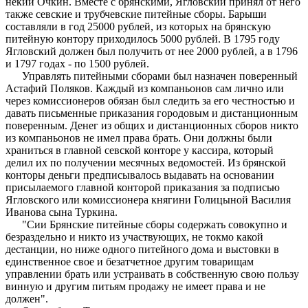
некий Очкин. Вместе с брянскими, Ягловский принял от него
также севские и трубчевские питейные сборы. Барыши
составляли в год 25000 рублей, из которых на брянскую
питейную контору приходилось 5000 рублей. В 1795 году
Ягловский должен был получить от нее 2000 рублей, а в 1796
и 1797 годах - по 1500 рублей.
Управлять питейными сборами был назначен поверенный
Астафий Поляков. Каждый из компаньонов сам лично или
через комиссионеров обязан был следить за его честностью и
давать письменные приказания городовым и дистанционным
поверенным. Денег из общих и дистанционных сборов никто
из компаньонов не имел права брать. Они должны были
храниться в главной севской конторе у кассира, который
делил их по получении месячных ведомостей. Из брянской
конторы деньги предписывалось выдавать на основании
присылаемого главной конторой приказания за подписью
Ягловского или комиссионера княгини Голицыной Василия
Иванова сына Туркина.
"Сии Брянские питейные сборы содержать совокупно и
безраздельно и никто из участвующих, не токмо какой
дестанции, но ниже одного питейного дома и выстовки в
единственное свое и безатчетное другим товарищам
управлении брать или устраивать в собственную свою пользу
винную и другим питьям продажу не имеет права и не
должен".