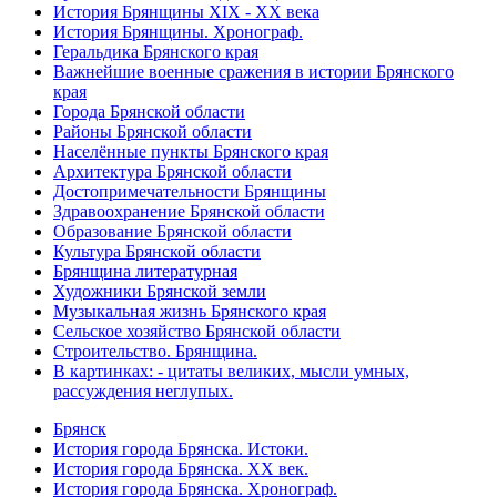
История Брянщины XIX - XX века
История Брянщины. Хронограф.
Геральдика Брянского края
Важнейшие военные сражения в истории Брянского
края
Города Брянской области
Районы Брянской области
Населённые пункты Брянского края
Архитектура Брянской области
Достопримечательности Брянщины
Здравоохранение Брянской области
Образование Брянской области
Культура Брянской области
Брянщина литературная
Художники Брянской земли
Музыкальная жизнь Брянского края
Сельское хозяйство Брянской области
Строительство. Брянщина.
В картинках: - цитаты великих, мысли умных,
рассуждения неглупых.
Брянск
История города Брянска. Истоки.
История города Брянска. XX век.
История города Брянска. Хронограф.