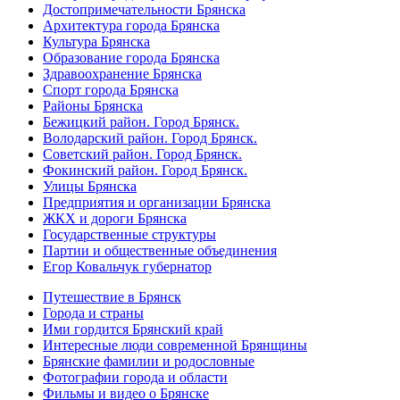
Достопримечательности Брянска
Архитектура города Брянска
Культура Брянска
Образование города Брянска
Здравоохранение Брянска
Спорт города Брянска
Районы Брянска
Бежицкий район. Город Брянск.
Володарский район. Город Брянск.
Советский район. Город Брянск.
Фокинский район. Город Брянск.
Улицы Брянска
Предприятия и организации Брянска
ЖКХ и дороги Брянска
Государственные структуры
Партии и общественные объединения
Егор Ковальчук губернатор
Путешествие в Брянск
Города и страны
Ими гордится Брянский край
Интересные люди современной Брянщины
Брянские фамилии и родословные
Фотографии города и области
Фильмы и видео о Брянске