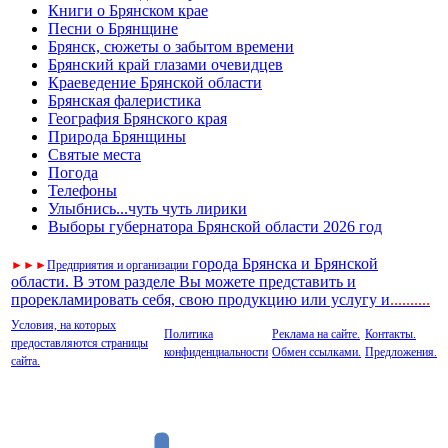
Книги о Брянском крае
Песни о Брянщине
Брянск, сюжеты о забытом времени
Брянский край глазами очевидцев
Краеведение Брянской области
Брянская фалеристика
География Брянского края
Природа Брянщины
Святые места
Погода
Телефоны
Улыбнись...чуть чуть лирики
Выборы губернатора Брянской области 2026 год
города Брянска и Брянской
►
►
►
Предприятия и организации
области. В этом разделе Вы можете представить и
прорекламировать себя, свою продукцию или услугу и
..
........
Условия, на которых
Политика
Реклама на сайте.
Контакты.
предоставляются страницы
конфиденциальности
Обмен ссылками.
Предложения.
сайта.