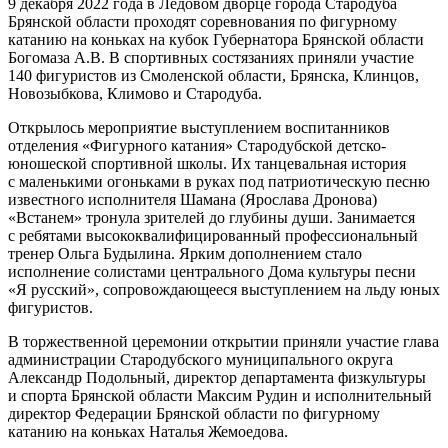
9 декабря 2022 года в Ледовом дворце города Стародуба
Брянской области проходят соревнования по фигурному
катанию на коньках на кубок Губернатора Брянской области
Богомаза А.В. В спортивных состязаниях приняли участие
140 фигуристов из Смоленской области, Брянска, Клинцов,
Новозыбкова, Климово и Стародуба.
Открылось мероприятие выступлением воспитанников
отделения «Фигурного катания» Стародубской детско-
юношеской спортивной школы. Их танцевальная история
с маленькими огоньками в руках под патриотическую песню
известного исполнителя Шамана (Ярослава Дронова)
«Встанем» тронула зрителей до глубины души. Занимается
с ребятами высококвалифицированный профессиональный
тренер Ольга Будылина. Ярким дополнением стало
исполнение солистами центрального Дома культуры песни
«Я русский», сопровождающееся выступлением на льду юных
фигуристов.
В торжественной церемонии открытии приняли участие глава
администрации Стародубского муниципального округа
Александр Подольный, директор департамента физкультуры
и спорта Брянской области Максим Рудин и исполнительный
директор Федерации Брянской области по фигурному
катанию на коньках Наталья Жемоедова.