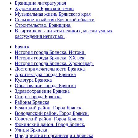
Брянщина литературная
Художники Брянской земли
Музыкальная жизнь Брянского края
Сельское хозяйство Брянской области
Строительство. Брянщина.
В картинках: - цитаты великих, мысли умных,
рассуждения неглупых.
Брянск
История города Брянска. Истоки.
История города Брянска. XX век.
История города Брянска. Хронограф.
Достопримечательности Брянска
Архитектура города Брянска
Культура Брянска
Образование города Брянска
Здравоохранение Брянска
Спорт города Брянска
Районы Брянска
Бежицкий район. Город Брянск.
Володарский район. Город Брянск.
Советский район. Город Брянск.
Фокинский район. Город Брянск.
Улицы Брянска
Предприятия и организации Брянска