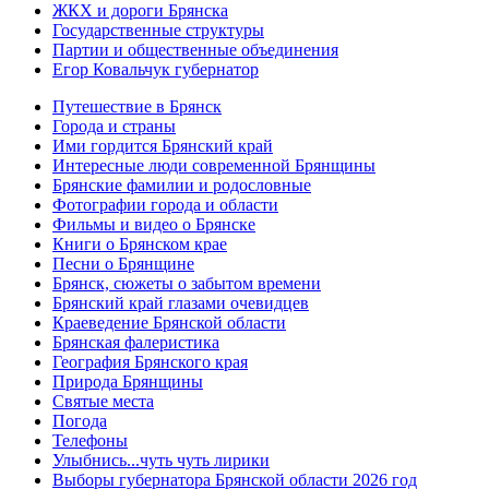
ЖКХ и дороги Брянска
Государственные структуры
Партии и общественные объединения
Егор Ковальчук губернатор
Путешествие в Брянск
Города и страны
Ими гордится Брянский край
Интересные люди современной Брянщины
Брянские фамилии и родословные
Фотографии города и области
Фильмы и видео о Брянске
Книги о Брянском крае
Песни о Брянщине
Брянск, сюжеты о забытом времени
Брянский край глазами очевидцев
Краеведение Брянской области
Брянская фалеристика
География Брянского края
Природа Брянщины
Святые места
Погода
Телефоны
Улыбнись...чуть чуть лирики
Выборы губернатора Брянской области 2026 год