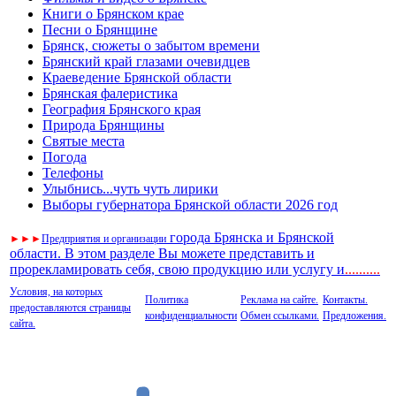
Книги о Брянском крае
Песни о Брянщине
Брянск, сюжеты о забытом времени
Брянский край глазами очевидцев
Краеведение Брянской области
Брянская фалеристика
География Брянского края
Природа Брянщины
Святые места
Погода
Телефоны
Улыбнись...чуть чуть лирики
Выборы губернатора Брянской области 2026 год
города Брянска и Брянской
►
►
►
Предприятия и организации
области. В этом разделе Вы можете представить и
прорекламировать себя, свою продукцию или услугу и
..
........
Условия, на которых
Политика
Реклама на сайте.
Контакты.
предоставляются страницы
конфиденциальности
Обмен ссылками.
Предложения.
сайта.