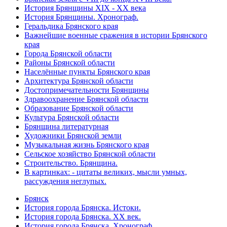
История Брянщины XIX - XX века
История Брянщины. Хронограф.
Геральдика Брянского края
Важнейшие военные сражения в истории Брянского
края
Города Брянской области
Районы Брянской области
Населённые пункты Брянского края
Архитектура Брянской области
Достопримечательности Брянщины
Здравоохранение Брянской области
Образование Брянской области
Культура Брянской области
Брянщина литературная
Художники Брянской земли
Музыкальная жизнь Брянского края
Сельское хозяйство Брянской области
Строительство. Брянщина.
В картинках: - цитаты великих, мысли умных,
рассуждения неглупых.
Брянск
История города Брянска. Истоки.
История города Брянска. XX век.
История города Брянска. Хронограф.