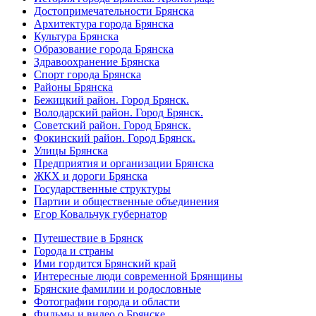
Достопримечательности Брянска
Архитектура города Брянска
Культура Брянска
Образование города Брянска
Здравоохранение Брянска
Спорт города Брянска
Районы Брянска
Бежицкий район. Город Брянск.
Володарский район. Город Брянск.
Советский район. Город Брянск.
Фокинский район. Город Брянск.
Улицы Брянска
Предприятия и организации Брянска
ЖКХ и дороги Брянска
Государственные структуры
Партии и общественные объединения
Егор Ковальчук губернатор
Путешествие в Брянск
Города и страны
Ими гордится Брянский край
Интересные люди современной Брянщины
Брянские фамилии и родословные
Фотографии города и области
Фильмы и видео о Брянске