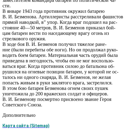
заместителем командира батареи по политической ча-
сти.
В январе 1943 года противник окружил батарею
В. И. Безменова. Артиллеристы расстреливали фашистов
прямой наводкой, в" упор. Когда враг подошел на рас-
стояние 40—50 метров, В. И. Безменов приказал бой-
цам батареи вести по наседающему врагу огонь из
стрелкового оружия.
В ходе боя В. И. Безменов получил тяжелое ране-
ние (были перебиты обе ноги). Но он продолжал руко-
водить боем батареи. Материальная часть орудий была
приведена в негодность, чтобы ею не мог воспользо-
ваться враг. Когда противник силою до батальона об-
рушился на огневые позиции батареи, у которой не ос-
талось ни одного снаряда, В. И. Безменов, не желая
попасть живым в руки заклятого врага, застрелился.
В этом бою батарея Безменова огнем своих пушек
уничтожила до 200 вражеских солдат и офицеров.
В. И. Безменову посмертно присвоено звание Героя
Советского Союза.
Дополнительно
Карта сайта (Sitemap)