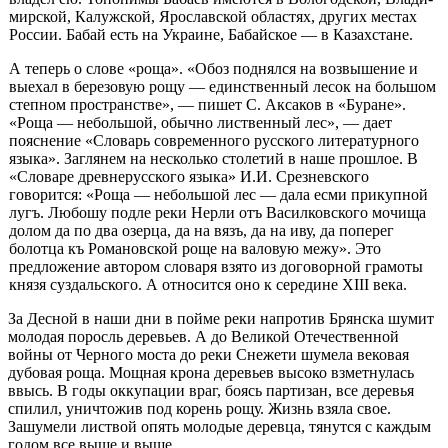
мирской, Калужской, Ярославской областях, других местах
России. Бабай есть на Украине, Бабайское — в Казахстане.
А теперь о слове «роща». «Обоз поднялся на возвышение и
выехал в березо­вую рощу — единственный лесок на большом
степном пространстве», — пишет С. Аксаков в «Буране».
«Роща — небольшой, обычно лиственный лес», — дает
пояснение «Словарь современного русского литературного
языка». Заглянем на несколько столетий в наше прошлое. В
«Словаре древнерусского языка» И.И. Срезневского
говорится: «Роща — небольшой лес — дала есми прикупной
лугъ. Любошу подле реки Нерли отъ Василковского мочища
долом да по два озер­ца, да на вязъ, да на иву, да поперег
болотца къ Романовской роще на валовую межу». Это
предложение автором словаря взято из договорной грамоты
князя суздальского. А относится оно к середине XIII века.
За Десной в наши дни в пойме реки напротив Брянска шумит
молодая по­росль деревьев. А до Великой Отечественной
войны от Черного моста до реки Снежети шумела вековая
дубовая роща. Мощная крона деревьев высоко взмет­нулась
ввысь. В годы оккупации враг, боясь партизан, все деревья
спилил, унич­тожив под корень рощу. Жизнь взяла свое.
Зашумели листвой опять молодые деревца, тянутся с каждым
годом все выше и выше...