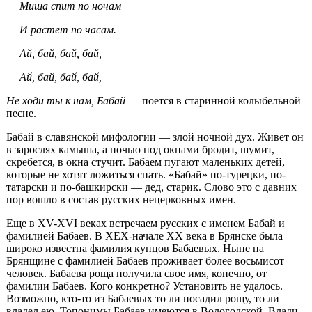
Миша спит по ночам
И растет по часам.
Ай, бай, бай, бай,
Ай, бай, бай, бай,
Не ходи ты к нам, Бабай
— поется в старинной колыбельной
песне.
Бабай в славянской мифологии — злой ночной дух. Живет он
в зарослях камыша, а ночью под окнами бродит, шумит,
скребется, в окна стучит. Бабаем пугают маленьких детей,
которые не хотят ложиться спать. «Бабай» по-турецки, по-
татарски и по-башкирски — дед, старик. Слово это с давних
пор вошло в состав русских нецерковных имен.
Еще в XV-XVI веках встречаем русских с именем Бабай и
фамилией Баба­ев. В ХЕХ-начале XX века в Брянске была
широко известна фамилия купцов Бабаевых. Ныне на
Брянщине с фамилией Бабаев проживает более восьмисот
человек. Бабаева роща получила свое имя, конечно, от
фамилии Бабаев. Кого конкретно? Установить не удалось.
Возможно, кто-то из Бабаевых то ли поса­дил рощу, то ли
владел ею. Топонимы Бабаев имеются в Вологодской, Влади­