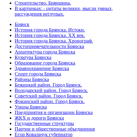
Строительство. Брянщина.
В картинках: - цитаты великих, мысли умных,
рассуждения неглупых.
Брянск
История города Брянска. Истоки.
История города Брянска. XX век.
История города Брянска. Хронограф.
Достопримечательности Брянска
Архитектура города Брянска
Культура Брянска
Образование города Брянска
Здравоохранение Брянска
Спорт города Брянска
Районы Брянска
Бежицкий район. Город Брянск.
Володарский район. Город Брянск.
Советский район. Город Брянск.
Фокинский район. Город Брянск.
Улицы Брянска
Предприятия и организации Брянска
ЖКХ и дороги Брянска
Государственные структуры
Партии и общественные объединения
Егор Ковальчук губернатор