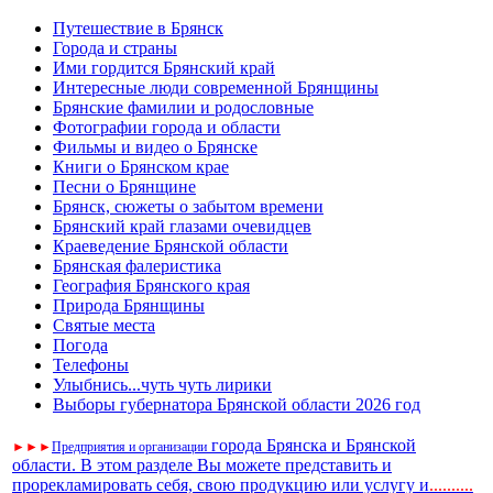
Путешествие в Брянск
Города и страны
Ими гордится Брянский край
Интересные люди современной Брянщины
Брянские фамилии и родословные
Фотографии города и области
Фильмы и видео о Брянске
Книги о Брянском крае
Песни о Брянщине
Брянск, сюжеты о забытом времени
Брянский край глазами очевидцев
Краеведение Брянской области
Брянская фалеристика
География Брянского края
Природа Брянщины
Святые места
Погода
Телефоны
Улыбнись...чуть чуть лирики
Выборы губернатора Брянской области 2026 год
города Брянска и Брянской
►
►
►
Предприятия и организации
области. В этом разделе Вы можете представить и
прорекламировать себя, свою продукцию или услугу и
..
........