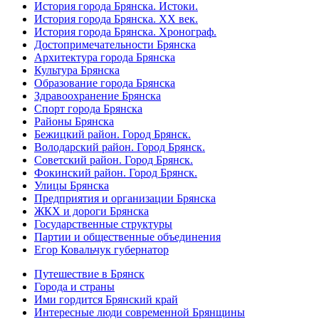
История города Брянска. Истоки.
История города Брянска. XX век.
История города Брянска. Хронограф.
Достопримечательности Брянска
Архитектура города Брянска
Культура Брянска
Образование города Брянска
Здравоохранение Брянска
Спорт города Брянска
Районы Брянска
Бежицкий район. Город Брянск.
Володарский район. Город Брянск.
Советский район. Город Брянск.
Фокинский район. Город Брянск.
Улицы Брянска
Предприятия и организации Брянска
ЖКХ и дороги Брянска
Государственные структуры
Партии и общественные объединения
Егор Ковальчук губернатор
Путешествие в Брянск
Города и страны
Ими гордится Брянский край
Интересные люди современной Брянщины