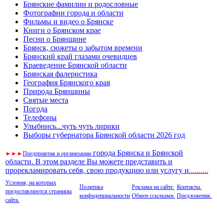
Брянские фамилии и родословные
Фотографии города и области
Фильмы и видео о Брянске
Книги о Брянском крае
Песни о Брянщине
Брянск, сюжеты о забытом времени
Брянский край глазами очевидцев
Краеведение Брянской области
Брянская фалеристика
География Брянского края
Природа Брянщины
Святые места
Погода
Телефоны
Улыбнись...чуть чуть лирики
Выборы губернатора Брянской области 2026 год
города Брянска и Брянской
►
►
►
Предприятия и организации
области. В этом разделе Вы можете представить и
прорекламировать себя, свою продукцию или услугу и
..
........
Условия, на которых
Политика
Реклама на сайте.
Контакты.
предоставляются страницы
конфиденциальности
Обмен ссылками.
Предложения.
сайта.