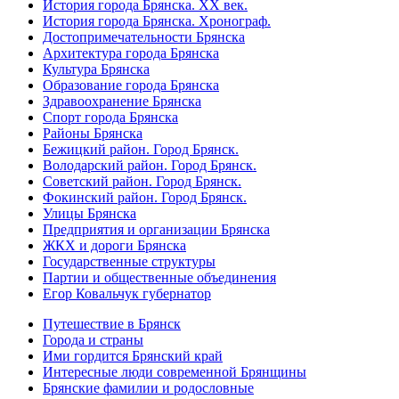
История города Брянска. XX век.
История города Брянска. Хронограф.
Достопримечательности Брянска
Архитектура города Брянска
Культура Брянска
Образование города Брянска
Здравоохранение Брянска
Спорт города Брянска
Районы Брянска
Бежицкий район. Город Брянск.
Володарский район. Город Брянск.
Советский район. Город Брянск.
Фокинский район. Город Брянск.
Улицы Брянска
Предприятия и организации Брянска
ЖКХ и дороги Брянска
Государственные структуры
Партии и общественные объединения
Егор Ковальчук губернатор
Путешествие в Брянск
Города и страны
Ими гордится Брянский край
Интересные люди современной Брянщины
Брянские фамилии и родословные