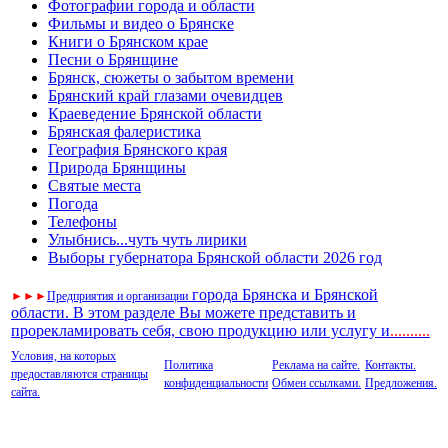
Фотографии города и области
Фильмы и видео о Брянске
Книги о Брянском крае
Песни о Брянщине
Брянск, сюжеты о забытом времени
Брянский край глазами очевидцев
Краеведение Брянской области
Брянская фалеристика
География Брянского края
Природа Брянщины
Святые места
Погода
Телефоны
Улыбнись...чуть чуть лирики
Выборы губернатора Брянской области 2026 год
города Брянска и Брянской
►
►
►
Предприятия и организации
области. В этом разделе Вы можете представить и
прорекламировать себя, свою продукцию или услугу и
..
........
Условия, на которых
Политика
Реклама на сайте.
Контакты.
предоставляются страницы
конфиденциальности
Обмен ссылками.
Предложения.
сайта.