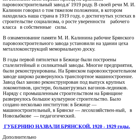
паровозостроительный завод.в' 1919 роду. В своей речи М. И.
Калинин говорил о том тяжелом положе­нии, в котором
находилась наша страна в 1919 году, о достигнутых успехах в
строительстве социализма, о ро­сте уверенности рабочего
класса в собственные силы.
В ознаменование памяти М. И. Калинина рабочие Брянского
паровозостроительного завода установили на здании цеха
металлоконструкций мемориальную доску.
В годы первой пятилетки в Бежице были построены
сталелитейный и силикатный заводы. Многие предприя­тия,
были реконструированы. На Брянском паровозостро­ительном
заводе широко развернулось транспортное ма­шиностроение.
Завод был заново реконструирован под выпуск крупных
локомотивов, цистерн, большегрузных вагонов-ледников.
Наряду с промышленным строительст­вом на Брянщине
развернулось большое культурное стро­ительство. Было
создано несколько институтов: в Бежи­це —
машиностроительный, в Брянске — лесохозяйствен-ный, в
Новозыбкове — педагогический.
ГУБЕРНИЮ НАЗВАЛИ БРЯНСКОЙ. 1920 - 1929 годы.
Дополнительно