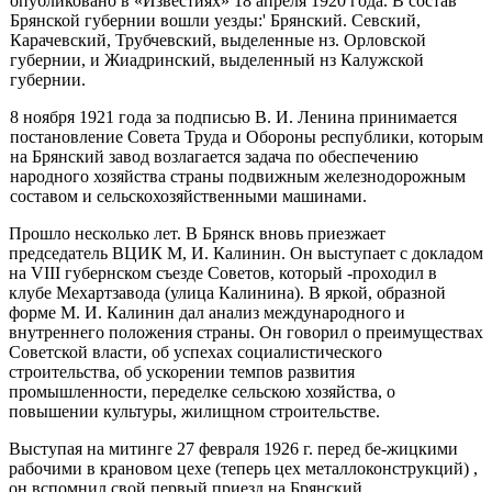
опубликовано в «Известиях» 18 апреля 1920 года. В состав
Брянской губернии вошли уезды:' Брянский. Севский,
Карачевский, Трубчевский, выделенные нз. Ор­ловской
губернии, и Жиадринский, выделенный нз Ка­лужской
губернии.
8 ноября 1921 года за подписью В. И. Ленина прини­мается
постановление Совета Труда и Обороны респуб­лики, которым
на Брянский завод возлагается задача по обеспечению
народного хозяйства страны подвижным железнодорожным
составом и сельскохозяйственными ма­шинами.
Прошло несколько лет. В Брянск вновь приезжает
председатель ВЦИК М, И. Калинин. Он выступает с докладом
на VIII губернском съезде Советов, который -проходил в
клубе Мехартзавода (улица Калинина). В яркой, образной
форме М. И. Калинин дал анализ меж­дународного и
внутреннего положения страны. Он гово­рил о преимуществах
Советской власти, об успехах со­циалистического
строительства, об ускорении темпов развития
промышленности, переделке сельскою хозяйст­ва, о
повышении культуры, жилищном строительстве.
Выступая на митинге 27 февраля 1926 г. перед бе-жицкими
рабочими в крановом цехе (теперь цех метал­локонструкций) ,
он вспомнил свой первый приезд на Брян­ский