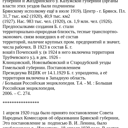
губернии и Жиздринского у. Калужской губернии (органы
власти этих уездов были подчинены
Брянскому исполкому ещё в июле 1919). Центр - г. Брянск. Пл.
31,7 тыс. км2 (1920), 40,9 тыс. км2
(1927). Нас. 983 тыс. чел. (1920), св. 1,9 млн. чел. (1926).
Предпосылками создания Б. г. стали
территориально-природная близость, тесные транспортно-
экономич. связи вошедших в её состав
территорий, наличие крупных пром. предприятий и значит,
числа рабочих. В 1923 в состав Б. г.
вошёл Почепский у. (в 1924 в него включена территория
Трубчевского у.), в дек. 1926 -
Клинцовский, Новозыбковский и Стародубский уезды
Гомельской губернии. Постановлением
Президиума ВЦИК от 14.1.1929 Б. г. упразднена, а её
территория включена в Западную область.
/ Большая Российская энциклопедия. Т.4. - М. : Большая
Российская энциклопедия,
2006. – С. 274.
****************
1 апреля 1920 года было принято постановление Со­вета
Народных Комиссаров об образовании Брянской губернии,
Это постановление за подписью В. И. Ленина, было