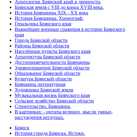
Археология. Брянский край в древности.
Брянская земля с VIII до конца XVIII века.
История Брянщины XIX - XX века
История Брянщины. Хронограф.
Геральдика Брянского края
Важнейшие военные сражения в истории Брянского
края
Города Брянской области
Районы Брянской области
Населённые пункты Брянского края
Архитектура Брянской области
Достопримечательности Брянщины
Здравоохранение Брянской области
Образование Брянской области
Культура Брянской области
Брянщина литературная
Художники Брянской земли
Музыкальная жизнь Брянского края
Сельское хозяйство Брянской области
Строительство. Брянщина.
В картинках: - цитаты великих, мысли умных,
рассуждения неглупых.
Брянск
История города Брянска. Истоки.